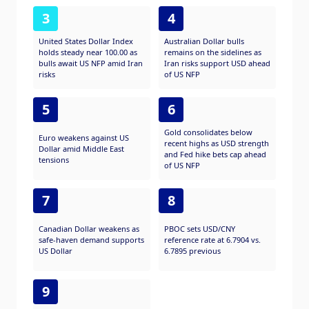
3
4
United States Dollar Index
Australian Dollar bulls
holds steady near 100.00 as
remains on the sidelines as
bulls await US NFP amid Iran
Iran risks support USD ahead
risks
of US NFP
5
6
Gold consolidates below
Euro weakens against US
recent highs as USD strength
Dollar amid Middle East
and Fed hike bets cap ahead
tensions
of US NFP
7
8
Canadian Dollar weakens as
PBOC sets USD/CNY
safe-haven demand supports
reference rate at 6.7904 vs.
US Dollar
6.7895 previous
9