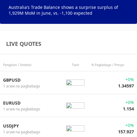
Australia’s Trade Balance shows a surprise surplus of
1,929M MoM in June, vs. -1,100 expected
LIVE QUOTES
Pangalan / Simbolo
Tsart
% Pagbabago / Presyo
+0%
GBPUSD
1.34597
1 araw na pagbabago
+0%
EURUSD
1.154
1 araw na pagbabago
+0%
USDJPY
157.927
1 araw na pagbabago