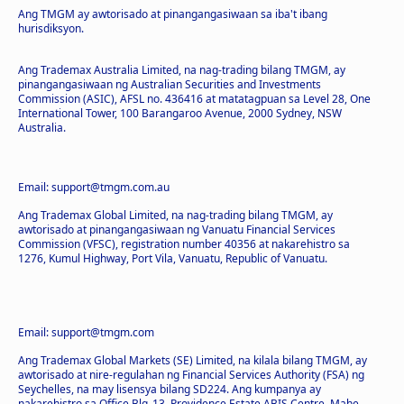
Ang TMGM ay awtorisado at pinangangasiwaan sa iba't ibang
hurisdiksyon.
Ang Trademax Australia Limited, na nag-trading bilang TMGM, ay
pinangangasiwaan ng Australian Securities and Investments
Commission (ASIC), AFSL no. 436416 at matatagpuan sa Level 28, One
International Tower, 100 Barangaroo Avenue, 2000 Sydney, NSW
Australia.
Email: support@tmgm.com.au
Ang Trademax Global Limited, na nag-trading bilang TMGM, ay
awtorisado at pinangangasiwaan ng Vanuatu Financial Services
Commission (VFSC), registration number 40356 at nakarehistro sa
1276, Kumul Highway, Port Vila, Vanuatu, Republic of Vanuatu.
Email: support@tmgm.com
Ang Trademax Global Markets (SE) Limited, na kilala bilang TMGM, ay
awtorisado at nire-regulahan ng Financial Services Authority (FSA) ng
Seychelles, na may lisensya bilang SD224. Ang kumpanya ay
nakarehistro sa Office Blg. 13, Providence Estate ABIS Centre, Mahe,