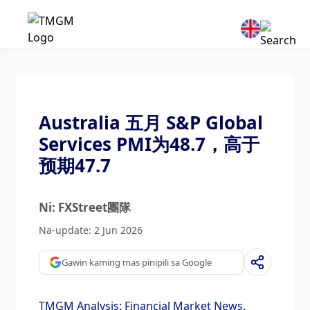
Australia 五月 S&P Global
Services PMI为48.7，高于
预期47.7
Ni: FXStreet團隊
Na-update: 2 Jun 2026
Gawin kaming mas pinipili sa Google
TMGM Analysis: Financial Market News,