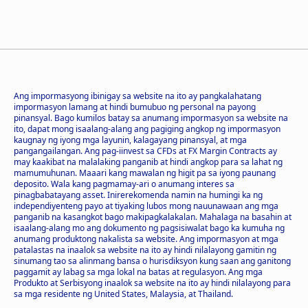
Ang impormasyong ibinigay sa website na ito ay pangkalahatang
impormasyon lamang at hindi bumubuo ng personal na payong
pinansyal. Bago kumilos batay sa anumang impormasyon sa website na
ito, dapat mong isaalang-alang ang pagiging angkop ng impormasyon
kaugnay ng iyong mga layunin, kalagayang pinansyal, at mga
pangangailangan. Ang pag-iinvest sa CFDs at FX Margin Contracts ay
may kaakibat na malalaking panganib at hindi angkop para sa lahat ng
mamumuhunan. Maaari kang mawalan ng higit pa sa iyong paunang
deposito. Wala kang pagmamay-ari o anumang interes sa
pinagbabatayang asset. Inirerekomenda namin na humingi ka ng
independiyenteng payo at tiyaking lubos mong nauunawaan ang mga
panganib na kasangkot bago makipagkalakalan. Mahalaga na basahin at
isaalang-alang mo ang dokumento ng pagsisiwalat bago ka kumuha ng
anumang produktong nakalista sa website. Ang impormasyon at mga
patalastas na inaalok sa website na ito ay hindi nilalayong gamitin ng
sinumang tao sa alinmang bansa o hurisdiksyon kung saan ang ganitong
paggamit ay labag sa mga lokal na batas at regulasyon. Ang mga
Produkto at Serbisyong inaalok sa website na ito ay hindi nilalayong para
sa mga residente ng United States, Malaysia, at Thailand.