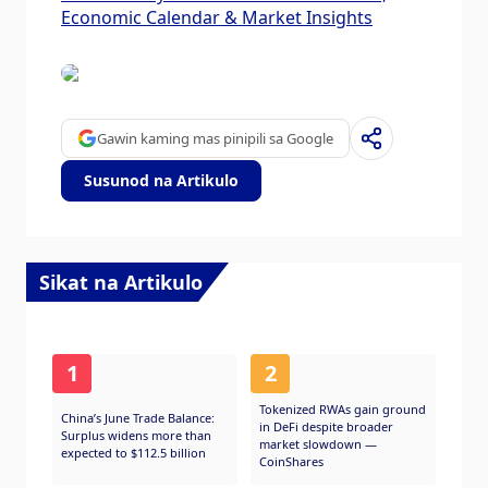
Economic Calendar & Market Insights
Gawin kaming mas pinipili sa Google
Susunod na Artikulo
Sikat na Artikulo
1
2
Tokenized RWAs gain ground
China’s June Trade Balance:
in DeFi despite broader
Surplus widens more than
market slowdown —
expected to $112.5 billion
CoinShares