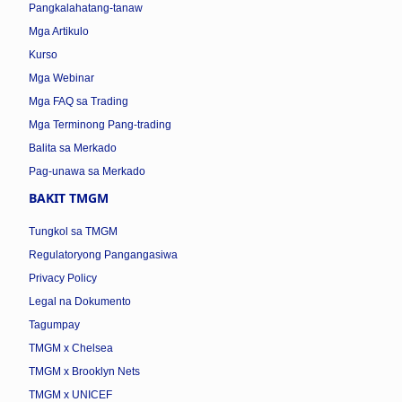
Pangkalahatang-tanaw
Mga Artikulo
Kurso
Mga Webinar
Mga FAQ sa Trading
Mga Terminong Pang-trading
Balita sa Merkado
Pag-unawa sa Merkado
BAKIT TMGM
Tungkol sa TMGM
Regulatoryong Pangangasiwa
Privacy Policy
Legal na Dokumento
Tagumpay
TMGM x Chelsea
TMGM x Brooklyn Nets
TMGM x UNICEF