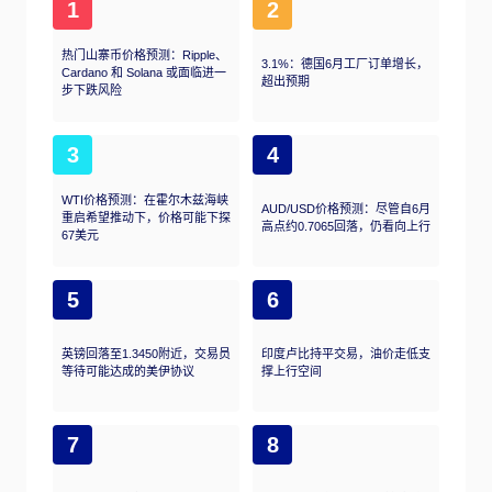
1
2
热门山寨币价格预测：Ripple、
3.1%：德国6月工厂订单增长，
Cardano 和 Solana 或面临进一
超出预期
步下跌风险
3
4
WTI价格预测：在霍尔木兹海峡
AUD/USD价格预测：尽管自6月
重启希望推动下，价格可能下探
高点约0.7065回落，仍看向上行
67美元
5
6
英镑回落至1.3450附近，交易员
印度卢比持平交易，油价走低支
等待可能达成的美伊协议
撑上行空间
7
8