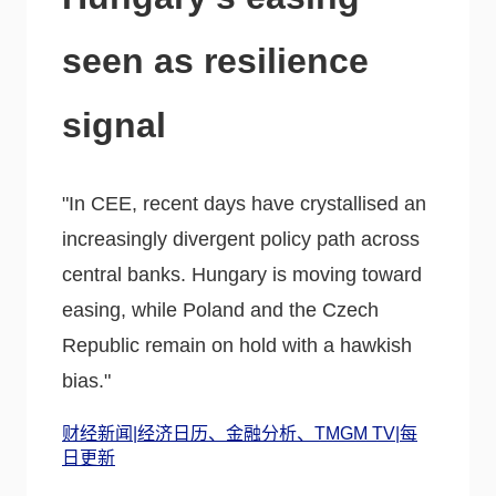
seen as resilience
signal
"In CEE, recent days have crystallised an
increasingly divergent policy path across
central banks. Hungary is moving toward
easing, while Poland and the Czech
Republic remain on hold with a hawkish
bias."
财经新闻|经济日历、金融分析、TMGM TV|每
日更新