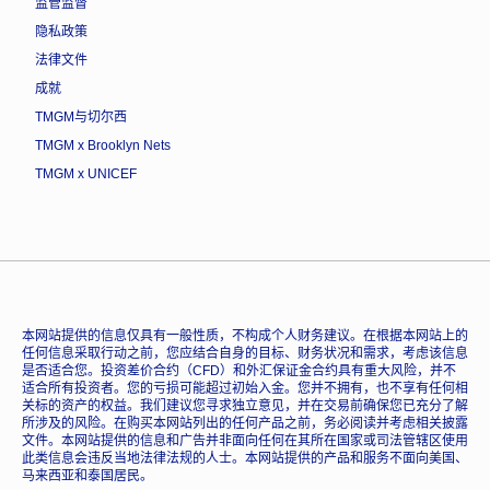
监管监督
隐私政策
法律文件
成就
TMGM与切尔西
TMGM x Brooklyn Nets
TMGM x UNICEF
本网站提供的信息仅具有一般性质，不构成个人财务建议。在根据本网站上的
任何信息采取行动之前，您应结合自身的目标、财务状况和需求，考虑该信息
是否适合您。投资差价合约（CFD）和外汇保证金合约具有重大风险，并不
适合所有投资者。您的亏损可能超过初始入金。您并不拥有，也不享有任何相
关标的资产的权益。我们建议您寻求独立意见，并在交易前确保您已充分了解
所涉及的风险。在购买本网站列出的任何产品之前，务必阅读并考虑相关披露
文件。本网站提供的信息和广告并非面向任何在其所在国家或司法管辖区使用
此类信息会违反当地法律法规的人士。本网站提供的产品和服务不面向美国、
马来西亚和泰国居民。