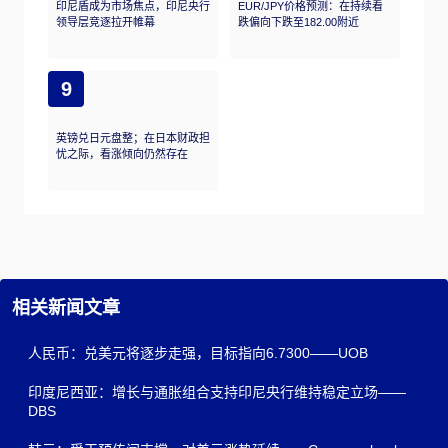
印尼盾成为市场焦点，印尼央行
EUR/JPY价格预测：在持续看
领导层竞逐拉开帷幕
跌偏向下跌至182.00附近
9
英镑兑日元盘整；在日本财政担
忧之际，看涨倾向仍然存在
相关新闻文章
人民币：兑美元将逐步走强，目标指向6.7300——UOB
印度尼西亚：增长与通胀组合支持印尼央行维持稳定立场——
DBS