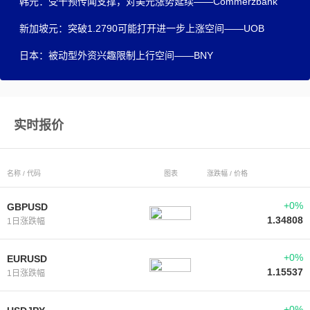
韩元：受干预传闻支撑，对美元涨势延续——Commerzbank
新加坡元：突破1.2790可能打开进一步上涨空间——UOB
日本：被动型外资兴趣限制上行空间——BNY
实时报价
名称 / 代码
图表
涨跌幅 / 价格
+0%
GBPUSD
1.34808
1日涨跌幅
+0%
EURUSD
1.15537
1日涨跌幅
+0%