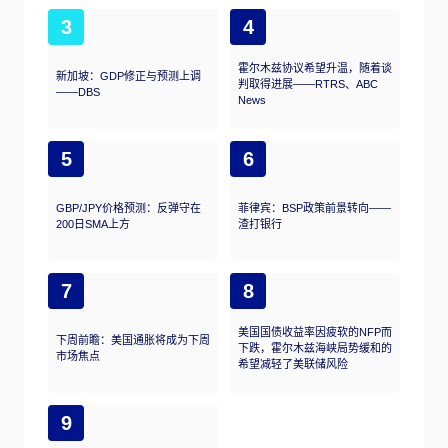
3
4
霍尔木兹协议希望升温，随着谈
新加坡：GDP修正与预测上调
判取得进展——RTRS、ABC
——DBS
News
5
6
GBP/JPY价格预测：反弹守在
菲律宾：BSP政策前景转向——
200日SMA上方
渣打银行
7
8
美国国债收益率因疲软的NFP而
下周前瞻：美国通胀将成为下周
下跌，霍尔木兹海峡局势缓和的
市场焦点
希望减轻了美联储风险
9