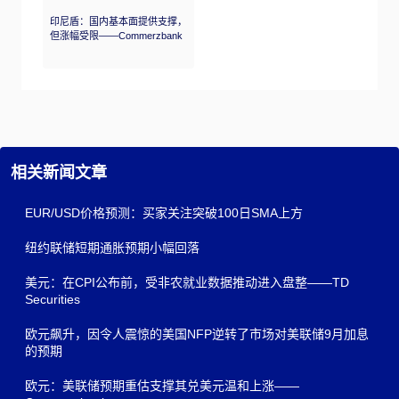
印尼盾：国内基本面提供支撑，
但涨幅受限——Commerzbank
相关新闻文章
EUR/USD价格预测：买家关注突破100日SMA上方
纽约联储短期通胀预期小幅回落
美元：在CPI公布前，受非农就业数据推动进入盘整——TD
Securities
欧元飙升，因令人震惊的美国NFP逆转了市场对美联储9月加息
的预期
欧元：美联储预期重估支撑其兑美元温和上涨——