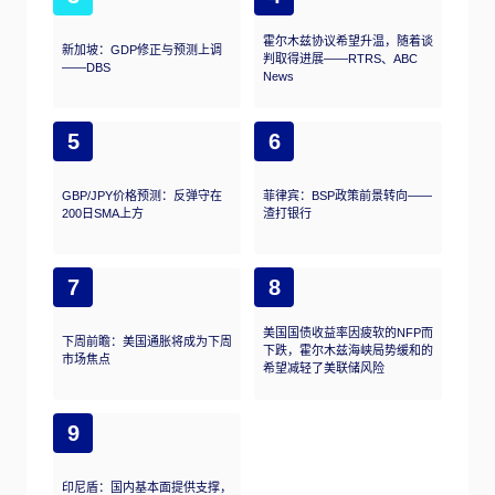
霍尔木兹协议希望升温，随着谈
新加坡：GDP修正与预测上调
判取得进展——RTRS、ABC
——DBS
News
5
6
GBP/JPY价格预测：反弹守在
菲律宾：BSP政策前景转向——
200日SMA上方
渣打银行
7
8
美国国债收益率因疲软的NFP而
下周前瞻：美国通胀将成为下周
下跌，霍尔木兹海峡局势缓和的
市场焦点
希望减轻了美联储风险
9
印尼盾：国内基本面提供支撑，