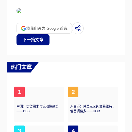
将我们设为 Google 首选
下一篇文章
热门文章
1
2
中国：信贷需求与流动性趋势
人民币：兑美元区间交易维持，
——DBS
但基调偏多——UOB
3
4