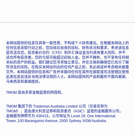
本网站提供的信息仅具有一般性质，不构成个人财务建议。在根据本网站上的
任何信息采取行动之前，您应结合自身的目标、财务状况和需求，考虑该信息
是否适合您。投资差价合约（CFD）和外汇保证金合约具有重大风险，并不
适合所有投资者。您的亏损可能超过初始入金。您并不拥有，也不享有任何相
关标的资产的权益。我们建议您寻求独立意见，并在交易前确保您已充分了解
所涉及的风险。在购买本网站列出的任何产品之前，务必阅读并考虑相关披露
文件。本网站提供的信息和广告并非面向任何在其所在国家或司法管辖区使用
此类信息会违反当地法律法规的人士。本网站提供的产品和服务不面向美国、
马来西亚和泰国居民。
TMGM 是由多家金融监管机构授权。
TMGM 集团下的 Trademax Australia Limited 公司（交易名称为
TMGM），是由澳大利亚证券和投资委员（ASIC）监管的金融服务公司，
金融服务牌照号为 436416，公司地址为 Level 28, One International
Tower, 100 Barangaroo Avenue, 2000 Sydney, NSW Australia.