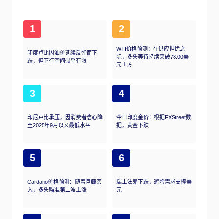
1
2
WTI价格预测：在供应担忧之
印度卢比因油价延续反弹而下
际，多头等待持续突破78.00美
跌，但下行空间似乎有限
元上方
3
4
印尼卢比承压，因消费者信心降
今日印度金价：根据FXStreet数
至2025年9月以来最低水平
据，黄金下跌
5
6
Cardano价格预测：随着巨鲸买
瑞士法郎下跌，避险需求支撑美
入，多头瞄准第二波上涨
元