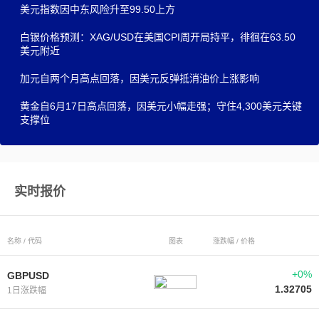
美元指数因中东风险升至99.50上方
白银价格预测：XAG/USD在美国CPI周开局持平，徘徊在63.50
美元附近
加元自两个月高点回落，因美元反弹抵消油价上涨影响
黄金自6月17日高点回落，因美元小幅走强；守住4,300美元关键
支撑位
实时报价
名称 / 代码
图表
涨跌幅 / 价格
+0%
GBPUSD
1.32705
1日涨跌幅