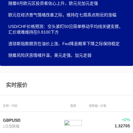
随着8月欧元区投资者信心上升，欧元兑加元走强
欧元在经济景气情绪改善之际，维持在七周高点附近的涨幅
USD/CHF价格预测：空头紧盯50日简单移动平均线关键支撑，
汇价艰难维持在0.8100下方
道琼斯指数期货在油价上涨、Fed降息概率下降之际保持稳定
随着风险厌恶情绪升温，美元走强，加元走弱
实时报价
名称 / 代码
图表
涨跌幅 / 价格
+0%
GBPUSD
1.32705
1日涨跌幅