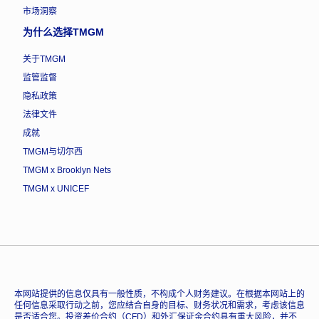
市场洞察
为什么选择TMGM
关于TMGM
监管监督
隐私政策
法律文件
成就
TMGM与切尔西
TMGM x Brooklyn Nets
TMGM x UNICEF
本网站提供的信息仅具有一般性质，不构成个人财务建议。在根据本网站上的
任何信息采取行动之前，您应结合自身的目标、财务状况和需求，考虑该信息
是否适合您。投资差价合约（CFD）和外汇保证金合约具有重大风险，并不