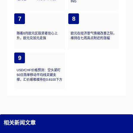
ING
7
8
随着8月欧元区投资者信心上
欧元在经济景气情绪改善之际，
升，欧元兑加元走强
维持在七周高点附近的涨幅
9
USD/CHF价格预测：空头紧盯
50日简单移动平均线关键支
撑，汇价艰难维持在0.8100下方
相关新闻文章