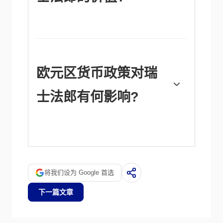
率往往会削弱瑞郎。
瑞士发布的宏观经济数据是评估经济状况的关
键，并可能影响瑞士法郎(CHF)的估值。瑞士
经济总体稳定，但经济增长、通货膨胀、经常
账户或央行外汇储备的任何突然变化都有可能
引发瑞郎的波动。总体而言，经济高增长、低
欧元区货币政策对瑞
失业率和高信心对瑞郎有利。相反，如果经济
数据显示势头减弱，瑞郎可能会贬值。
士法郎有何影响?
作为一个小而开放的经济体，瑞士严重依赖邻
近欧元区经济体的健康发展。欧盟是瑞士的主
要经济伙伴和重要的政治盟友，因此欧元区的
宏观经济和货币政策稳定对瑞士至关重要，因
此对瑞士法郎(CHF)也至关重要。有了这种依
将我们设为 Google 首选
赖性，一些模型表明，欧元(EUR)和瑞士法郎
的命运之间的相关性超过90%，或者接近完
下一篇文章
美。