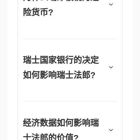
险货币?
瑞士法郎(CHF)被认为是一种避险资产，或投
资者在市场紧张时倾向于购买的货币。这是由
于瑞士在世界上的地位:稳定的经济、强劲的
出口部门、庞大的央行储备，以及在全球冲突
中长期保持中立的政治立场，使瑞士货币成为
瑞士国家银行的决定
投资者逃避风险的一个不错选择。动荡时期可
能会使瑞郎兑其他被视为投资风险更高的货币
如何影响瑞士法郎?
升值。
瑞士国家银行(SNB)每年召开四次会议——每
季度一次，少于其他主要央行——来决定货币
政策。央行的目标是将年通胀率控制在2%以
下。当通货膨胀高于目标或预计在可预见的未
来高于目标时，银行将试图通过提高政策利率
经济数据如何影响瑞
来抑制价格增长。较高的利率通常对瑞士法郎
(CHF)有利，因为它们会导致更高的收益率，
士法郎的价值?
使该国对投资者更具吸引力。相反，较低的利