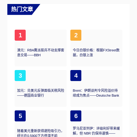
热门文章
1
2
澳元：RBA鹰派按兵不动支撑套
今日白银价格：根据FXStreet数
息交易——BBH
据，白银上涨
3
4
加元：兑美元反弹面临关税风险
Brent：伊朗谈判令风险溢价持
——德国商业银行
续成为焦点——Deutsche Bank
5
6
罗马尼亚列伊：评级利好带来缓
随着美元重新获得避险吸引力，
解，但 NBR 仍保持谨慎——
纽元在0.5900下方停滞不前