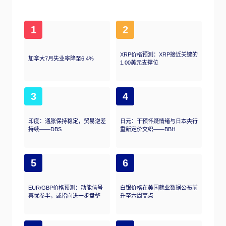
1
2
XRP价格预测：XRP接近关键的
加拿大7月失业率降至6.4%
1.00美元支撑位
3
4
印度：通胀保持稳定，贸易逆差
日元：干预怀疑情绪与日本央行
持续——DBS
重新定价交织——BBH
5
6
EUR/GBP价格预测：动能信号
白银价格在美国就业数据公布前
喜忧参半，或指向进一步盘整
升至六周高点