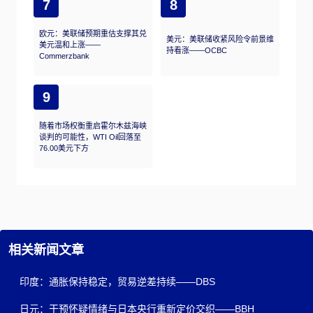
7
8
欧元：美联储预期重估支撑其兑
美元：美联储收紧风险令前景维
美元温和上涨——
持看涨——OCBC
Commerzbank
9
随着市场权衡重启霍尔木兹海峡
谈判的可能性，WTI Oil回落至
76.00美元下方
相关新闻文章
印度：通胀保持稳定，贸易逆差持续——DBS
日元：干预怀疑情绪与日本央行重新定价交织——BBH