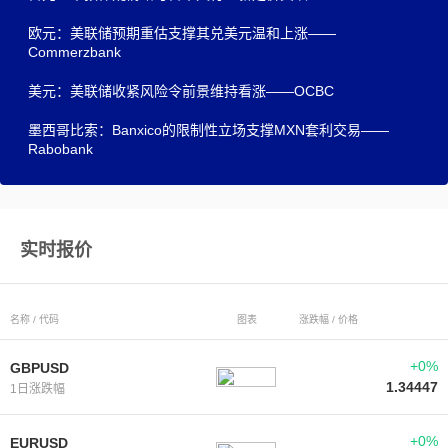
欧元：美联储预期重估支撑其兑美元温和上涨——
Commerzbank
美元：美联储收紧风险令前景维持看涨——OCBC
墨西哥比索：Banxico的限制性立场支撑MXN套利交易——
Rabobank
实时报价
名称 / 代码
图表
涨跌幅 / 价格
+0%
GBPUSD
1.34447
1日涨跌幅
+0%
EURUSD