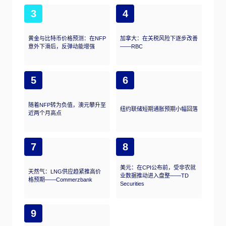
3
4
黄金与比特币价格预测：在NFP
加拿大：在关税风险下逐步改善
意外下滑后，反弹动能增强
——RBC
5
6
随着NFP转为负值，澳元攀升至
纽约联储短期通胀预期小幅回落
近两个月高点
7
8
美元：在CPI公布前，受非农就
天然气：LNG供应趋紧推高价
业数据推动进入盘整——TD
格预期——Commerzbank
Securities
9