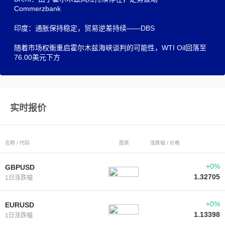
Commerzbank
印度：通胀保持稳定，贸易逆差持续——DBS
随着市场权衡重启霍尔木兹海峡谈判的可能性，WTI Oil回落至
76.00美元下方
实时报价
名称 / 代码
图表
涨跌幅 / 价格
+0%
GBPUSD
1.32705
1日涨跌幅
+0%
EURUSD
1.13398
1日涨跌幅