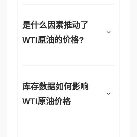
是什么因素推动了
WTI原油的价格?
与所有资产一样，供需关系是WTI原油价格的
关键驱动因素。因此，全球增长可以成为需求
增长的驱动力，反之亦然，导致全球增长疲
软。政治不稳定、战争和制裁可能会扰乱供应
并影响价格。主要产油国组成的石油输出国组
库存数据如何影响
织(OPEC)的决定是油价的另一个关键驱动因
素。美元的价值影响WTI原油的价格，因为石
WTI原油价格
油主要以美元交易，因此美元疲软可以使石油
更便宜，反之亦然。
美国石油协会(API)和能源信息署(EIA)发布的
每周石油库存报告影响着WTI原油的价格。库
存的变化反映了供需的波动。如果数据显示库