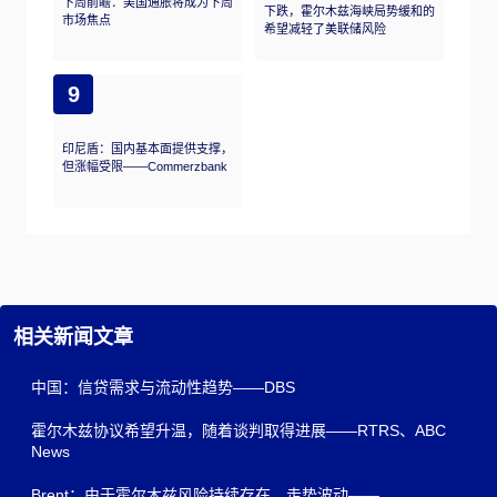
下周前瞻：美国通胀将成为下周
下跌，霍尔木兹海峡局势缓和的
市场焦点
希望减轻了美联储风险
9
印尼盾：国内基本面提供支撑，
但涨幅受限——Commerzbank
相关新闻文章
中国：信贷需求与流动性趋势——DBS
霍尔木兹协议希望升温，随着谈判取得进展——RTRS、ABC
News
Brent：由于霍尔木兹风险持续存在，走势波动——