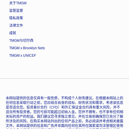
关于TMGM
监管监督
隐私政策
法律文件
成就
TMGM与切尔西
TMGM x Brooklyn Nets
TMGM x UNICEF
本网站提供的信息仅具有一般性质，不构成个人财务建议。在根据本网站上的
任何信息采取行动之前，您应结合自身的目标、财务状况和需求，考虑该信息
是否适合您。投资差价合约（CFD）和外汇保证金合约具有重大风险，并不
适合所有投资者。您的亏损可能超过初始入金。您并不拥有，也不享有任何相
关标的资产的权益。我们建议您寻求独立意见，并在交易前确保您已充分了解
所涉及的风险。在购买本网站列出的任何产品之前，务必阅读并考虑相关披露
文件。本网站提供的信息和广告并非面向任何在其所在国家或司法管辖区使用