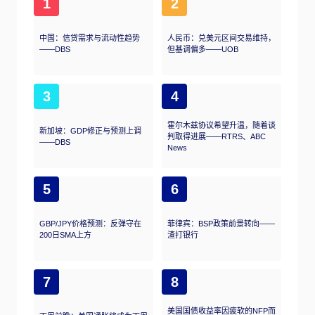
1
2
中国：信贷需求与流动性趋势
人民币：兑美元区间交易维持，
——DBS
但基调偏多——UOB
3
4
霍尔木兹协议希望升温，随着谈
新加坡：GDP修正与预测上调
判取得进展——RTRS、ABC
——DBS
News
5
6
GBP/JPY价格预测：反弹守在
菲律宾：BSP政策前景转向——
200日SMA上方
渣打银行
7
8
美国国债收益率因疲软的NFP而