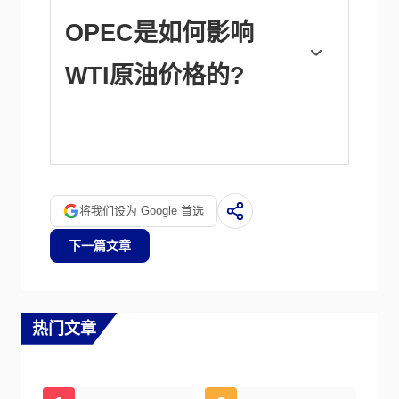
存下降，则可能表明需求增加，从而推高油
价。库存增加可以反映供应增加，从而压低价
OPEC是如何影响
格。空气污染指数的报告每周二发布，环境影
响评估报告于周二发布。它们的结果通常是相
WTI原油价格的?
似的，75%的情况下误差在1%以内。环境影
响评估的数据被认为更可靠，因为它是一个政
府机构。
欧佩克(石油输出国组织)是由12个石油生产国
组成的组织，每年举行两次会议，共同决定成
员国的生产配额。他们的决定经常影响WTI原
油价格。当欧佩克决定降低配额时，它可以收
紧供应，推高油价。当欧佩克增加产量时，它
将我们设为 Google 首选
会产生相反的效果。“OPEC+”指的是一个扩大
后的组织，新增了10个非OPEC成员国，其中
下一篇文章
最引人注目的是俄罗斯。
热门文章