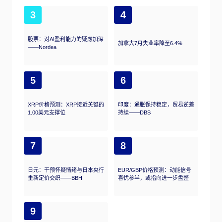
3
4
股票：对AI盈利能力的疑虑加深
加拿大7月失业率降至6.4%
——Nordea
5
6
XRP价格预测：XRP接近关键的
印度：通胀保持稳定，贸易逆差
1.00美元支撑位
持续——DBS
7
8
日元：干预怀疑情绪与日本央行
EUR/GBP价格预测：动能信号
重新定价交织——BBH
喜忧参半，或指向进一步盘整
9