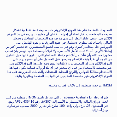
المعلومات المقدمة على هذا الموقع الإلكتروني ذات طبيعة عامة فقط ولا تشكل
نصيحة مالية شخصية. قبل اتخاذ أي إجراء بناءً على أي معلومات واردة في هذا الموقع
الإلكتروني، ينبغي عليك النظر في مدى ملاءمة هذه المعلومات لأهدافك ووضعك
المالي واحتياجاتك. ينطوي الاستثمار في عقود الفروقات وعقود الهامش على
الفوركس على مخاطر كبيرة، وهو غير مناسب لجميع المستثمرين. قد تخسر أكثر من
إيداعك الأولي. أنت لا تملك الأصل الأساسي، ولا لديك أي مصلحة فيه. نوصي بأن تطلب
مشورة مستقلة وأن تتأكد من أنك تفهم تمامًا المخاطر التي تنطوي عليها قبل التداول.
من المهم أن تقرأ وثيقة الإفصاح وتدرسها قبل الحصول على أي منتج مدرج على
الموقع الإلكتروني. إن المعلومات والإعلانات المعروضة على هذا الموقع الإلكتروني
غير مخصصة للاستخدام من قبل أي شخص في أي بلد أو ولاية قضائية يكون فيها هذا
الاستخدام مخالفًا للقوانين واللوائح المحلية. المنتجات والخدمات المعروضة على هذا
الموقع الإلكتروني غير مخصصة للمقيمين في الولايات المتحدة وماليزيا وتايلاند.
TMGM مرخصة ومنظمة في ولايات قضائية مختلفة.
شركة Trademax Australia Limited، التي تتداول باسم TMGM، منظمة من قبل
لجنة الأوراق المالية والاستثمارات الأسترالية (ASIC)، رقم AFSL 436416 وتقع
في المستوى 28، برج دولي واحد، 100 شارع بارانجارو، 2000 سيدني، نيو ساوث
ويلز أستراليا.