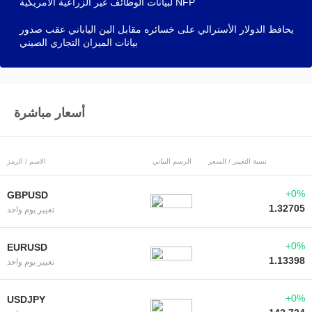
لبيانات الوظائف غير الزراعية الأمريكية NFP
يحافظ الدولار الأسترالي على خسائره مقابل الين الياباني عقب صدور
بيانات الميزان التجاري الصيني
أسعار مباشرة
نسبة التغيير / السعر
الرسم البياني
الاسم / الرمز
+0%
GBPUSD
1.32705
تغيير يوم واحد
+0%
EURUSD
1.13398
تغيير يوم واحد
+0%
USDJPY