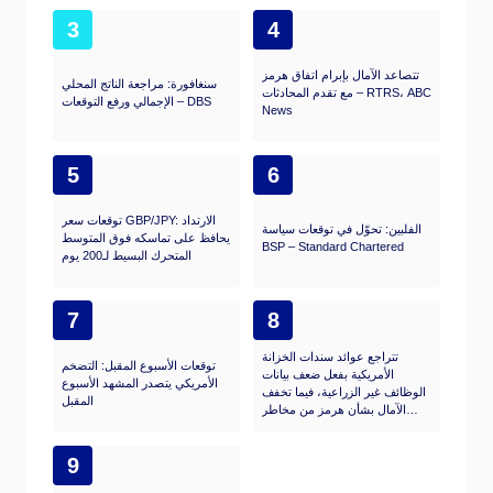
3
4
تتصاعد الآمال بإبرام اتفاق هرمز
سنغافورة: مراجعة الناتج المحلي
مع تقدم المحادثات – RTRS، ABC
الإجمالي ورفع التوقعات – DBS
News
5
6
توقعات سعر GBP/JPY: الارتداد
الفلبين: تحوّل في توقعات سياسة
يحافظ على تماسكه فوق المتوسط
BSP – Standard Chartered
المتحرك البسيط لـ200 يوم
7
8
تتراجع عوائد سندات الخزانة
توقعات الأسبوع المقبل: التضخم
الأمريكية بفعل ضعف بيانات
الأمريكي يتصدر المشهد الأسبوع
الوظائف غير الزراعية، فيما تخفف
المقبل
الآمال بشأن هرمز من مخاطر
الاحتياطي الفيدرالي
9