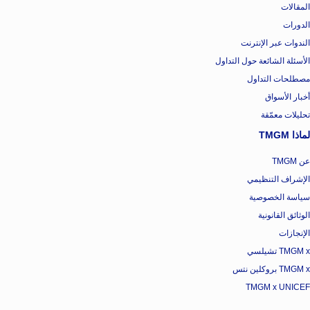
المقالات
الدورات
الندوات عبر الإنترنت
الأسئلة الشائعة حول التداول
مصطلحات التداول
أخبار الأسواق
تحليلات معمّقة
لماذا TMGM
عن TMGM
الإشراف التنظيمي
سياسة الخصوصية
الوثائق القانونية
الإنجازات
TMGM x تشيلسي
TMGM x بروكلين نتس
TMGM x UNICEF