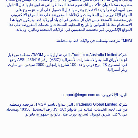
مشورة مستقلة وأن تتأكد من أنك تفهم تمامًا المخاطر التي تنطوي عليها قبل التداول.
من المهم أن تقرأ وثيقة الإفصاح وتدرسها قبل الحصول على أي منتج مدرج على
الموقع الإلكتروني. إن المعلومات والإعلانات المعروضة على هذا الموقع الإلكتروني
غير مخصصة للاستخدام من قبل أي شخص في أي بلد أو ولاية قضائية يكون فيها هذا
الاستخدام مخالفًا للقوانين واللوائح المحلية. المنتجات والخدمات المعروضة على هذا
الموقع الإلكتروني غير مخصصة للمقيمين في الولايات المتحدة وماليزيا وتايلاند.
TMGM مرخصة ومنظمة في ولايات قضائية مختلفة.
شركة Trademax Australia Limited، التي تتداول باسم TMGM، منظمة من قبل
لجنة الأوراق المالية والاستثمارات الأسترالية (ASIC)، رقم AFSL 436416 وتقع
في المستوى 28، برج دولي واحد، 100 شارع بارانجارو، 2000 سيدني، نيو ساوث
ويلز أستراليا.
البريد الإلكتروني: support@tmgm.com.au
شركة Trademax Global Limited، التي تتداول باسم TMGM، مرخصة ومنظمة
من قبل لجنة الخدمات المالية في فانواتو (VFSC)، رقم التسجيل 40356 ومسجلة
في 1276، طريق كومول السريع، بورت فيلا، فانواتو، جمهورية فانواتو.