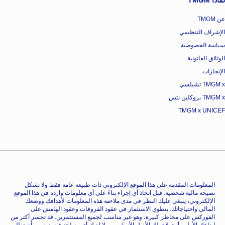
عن TMGM
الإشراف التنظيمي
سياسة الخصوصية
الوثائق القانونية
الإنجازات
TMGM x تشيلسي
TMGM x بروكلين نتس
TMGM x UNICEF
المعلومات المقدمة على هذا الموقع الإلكتروني ذات طبيعة عامة فقط ولا تشكل
نصيحة مالية شخصية. قبل اتخاذ أي إجراء بناءً على أي معلومات واردة في هذا الموقع
الإلكتروني، ينبغي عليك النظر في مدى ملاءمة هذه المعلومات لأهدافك ووضعك
المالي واحتياجاتك. ينطوي الاستثمار في عقود الفروقات وعقود الهامش على
الفوركس على مخاطر كبيرة، وهو غير مناسب لجميع المستثمرين. قد تخسر أكثر من
إيداعك الأولي. أنت لا تملك الأصل الأساسي، ولا لديك أي مصلحة فيه. نوصي بأن تطلب