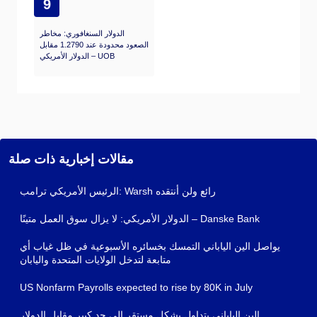
9
الدولار السنغافوري: مخاطر
الصعود محدودة عند 1.2790 مقابل
الدولار الأمريكي – UOB
مقالات إخبارية ذات صلة
الرئيس الأمريكي ترامب: Warsh رائع ولن أنتقده
الدولار الأمريكي: لا يزال سوق العمل متينًا – Danske Bank
يواصل الين الياباني التمسك بخسائره الأسبوعية في ظل غياب أي
متابعة لتدخل الولايات المتحدة واليابان
US Nonfarm Payrolls expected to rise by 80K in July
الين الياباني يتداول بشكل مستقر إلى حد كبير مقابل الدولار