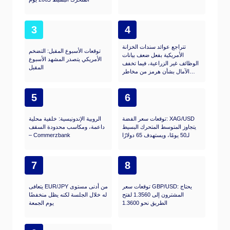
3
4
تتراجع عوائد سندات الخزانة
توقعات الأسبوع المقبل: التضخم
الأمريكية بفعل ضعف بيانات
الأمريكي يتصدر المشهد الأسبوع
الوظائف غير الزراعية، فيما تخفف
المقبل
الآمال بشأن هرمز من مخاطر
الاحتياطي الفيدرالي
5
6
توقعات سعر الفضة: XAG/USD
الروبية الإندونيسية: خلفية محلية
يتجاوز المتوسط المتحرك البسيط
داعمة، ومكاسب محدودة السقف
لـ50 يومًا، ويستهدف 65 دولارًا
– Commerzbank
7
8
توقعات سعر GBP/USD: يحتاج
يتعافى EUR/JPY من أدنى مستوى
المشترون إلى 1.3560 لفتح
له خلال الجلسة لكنه يظل منخفضًا
الطريق نحو 1.3600
يوم الجمعة