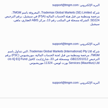
البريد الإلكتروني: support@tmgm.com
شركة Trademax Global Markets (SE) Limited، المعروفة باسم TMGM،
مرخصة ومنظمة من قبل هيئة الخدمات المالية (FSA) في سيشيل، برقم الترخيص
SD224. الشركة مسجلة في المكتب رقم 13، مركز ABIS العقاري، ماهي،
سيشيل.
البريد الإلكتروني: support@tmgm.com
شركة Trademax Global Markets (International) Pty Ltd، التي تتداول باسم
TMGM، مرخصة ومنظمة من قبل لجنة الخدمات المالية، موريشيوس (FSC) برقم
الترخيص GB22201012، ومسجلة في 33، شارع إديث كافيل c/o IQ EQ Fund
Services (Mauritius) Ltd بورت لويس، 11324 موريشيوس.
البريد الإلكتروني: support@tmgm.com