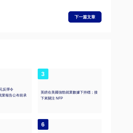
下一篇文章
3
元反彈令
英鎊在美國強勁就業數據下持穩；接
美國就業報告公布前承
下來關注 NFP
6