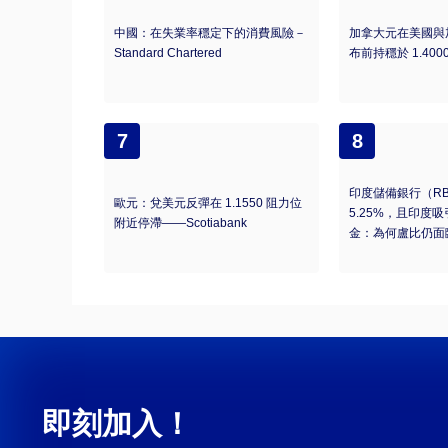
中國：在失業率穩定下的消費風險－
加拿大元在美國與
Standard Chartered
布前持穩於 1.400
7
8
印度儲備銀行（R
歐元：兌美元反彈在 1.1550 阻力位
5.25%，且印度吸
附近停滯——Scotiabank
金：為何盧比仍面
即刻加入！