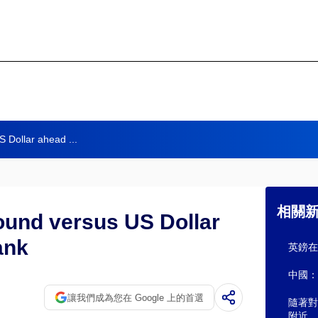
 Dollar ahead ...
相關
ound versus US Dollar
ank
英鎊在
中國：在
讓我們成為您在 Google 上的首選
隨著對
附近