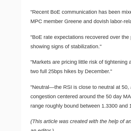
"Recent BoE communication has been mixe
MPC member Greene and dovish labor-relat
"BoE rate expectations recovered over the 
showing signs of stabilization."
"Markets are pricing little risk of tightenin
two full 25bps hikes by December."
"Neutral—the RSI is close to neutral at 50,
congestion centered around the 50 day MA 
range roughly bound between 1.3300 and 1
(This article was created with the help of an
an editor.)