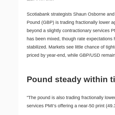
Scotiabank strategists Shaun Osborne and Er
Pound (GBP) is trading fractionally lower ag
beyond a slightly contractionary services
has been mixed, though rate expectations 
stabilized. Markets see little chance of tig
priced by year-end, while GBP/USD remain
Pound steady within t
"The pound is also trading fractionally low
services PMI’s offering a near-50 print (49.