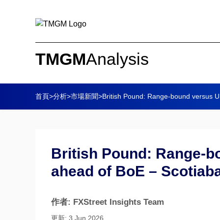
TMGM
Analysis
首頁
>
分析
>
市場新聞
>
British Pound: Range-bound versus US
British Pound: Range-b
ahead of BoE – Scotiab
作者: FXStreet Insights Team
更新: 3 Jun 2026