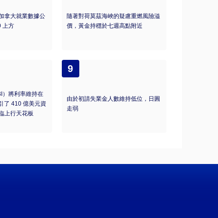
加拿大就業數據公
隨著對荷莫茲海峽的疑慮重燃風險溢
0 上方
價，黃金持穩於七週高點附近
9
BI）將利率維持在
由於初請失業金人數維持低位，日圓
引了 410 億美元資
走弱
臨上行天花板