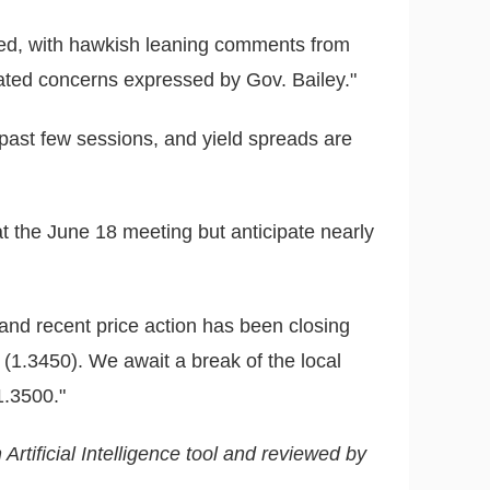
d, with hawkish leaning comments from
ed concerns expressed by Gov. Bailey."
past few sessions, and yield spreads are
g at the June 18 meeting but anticipate nearly
 and recent price action has been closing
(1.3450). We await a break of the local
.3500."
 Artificial Intelligence tool and reviewed by