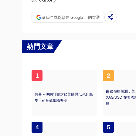
讓我們成為您在 Google 上的首選
熱門文章
1
2
白銀價格預測：美
阿曼－伊朗計畫封鎖美國與以色列船
XAG/USD 在
隻，荷莫茲風險升高
壓
4
5