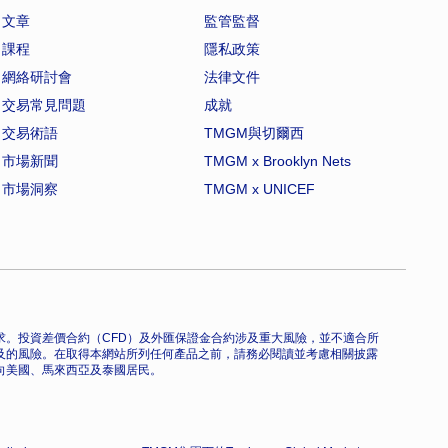
文章
監管監督
課程
隱私政策
網絡研討會
法律文件
交易常見問題
成就
交易術語
TMGM與切爾西
市場新聞
TMGM x Brooklyn Nets
市場洞察
TMGM x UNICEF
。投資差價合約（CFD）及外匯保證金合約涉及重大風險，並不適合所
及的風險。在取得本網站所列任何產品之前，請務必閱讀並考慮相關披露
向美國、馬來西亞及泰國居民。