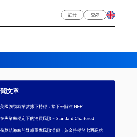
註冊
登錄
新聞文章
美國強勁就業數據下持穩；接下來關注 NFP
失業率穩定下的消費風險－Standard Chartered
荷莫茲海峽的疑慮重燃風險溢價，黃金持穩於七週高點