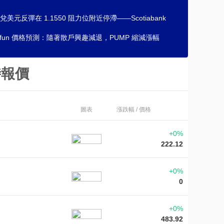
美元反彈在 1.1550 阻力位附近停滯——Scotiabank
p.fun 價格預測：隨著散戶興趣減退，PUMP 縮減漲幅
時報價
圖表
漲跌幅 / 價格
+0%
222.12
+0%
0
+0%
483.92