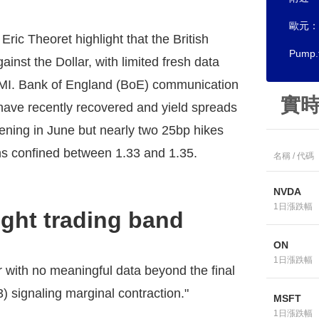
歐元：兌
ic Theoret highlight that the British
Pum
ainst the Dollar, with limited fresh data
 PMI. Bank of England (BoE) communication
實
have recently recovered and yield spreads
htening in June but nearly two 25bp hikes
s confined between 1.33 and 1.35.
名稱 / 代碼
NVDA
1日漲跌幅
ight trading band
ON
1日漲跌幅
er with no meaningful data beyond the final
3) signaling marginal contraction."
MSFT
1日漲跌幅