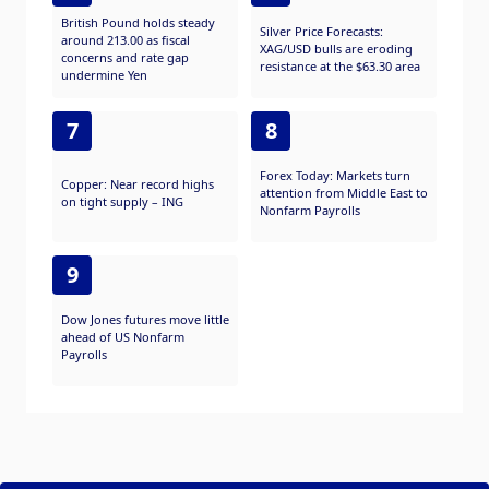
British Pound holds steady
Silver Price Forecasts:
around 213.00 as fiscal
XAG/USD bulls are eroding
concerns and rate gap
resistance at the $63.30 area
undermine Yen
7
8
Forex Today: Markets turn
Copper: Near record highs
attention from Middle East to
on tight supply – ING
Nonfarm Payrolls
9
Dow Jones futures move little
ahead of US Nonfarm
Payrolls