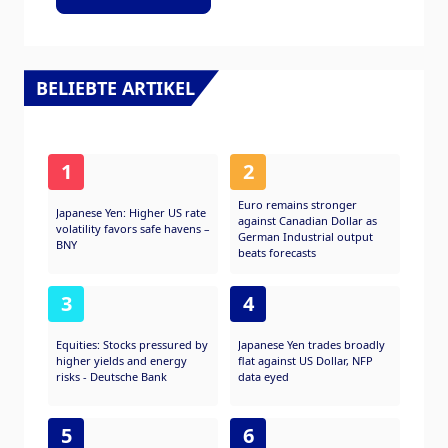
BELIEBTE ARTIKEL
1
2
Euro remains stronger
Japanese Yen: Higher US rate
against Canadian Dollar as
volatility favors safe havens –
German Industrial output
BNY
beats forecasts
3
4
Equities: Stocks pressured by
Japanese Yen trades broadly
higher yields and energy
flat against US Dollar, NFP
risks - Deutsche Bank
data eyed
5
6