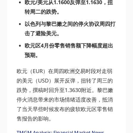
欧元/美元从1.1600反弹至1.1630，扭
转周二的跌势。
以色列与黎巴嫩之间的停火协议周四打
击了避险美元。
欧元区4月份零售销售额下降幅度超出
预期。
欧元（EUR）在周四欧洲交易时段对走弱
的美元（USD）展开反弹，扭转了周三的
跌势，撰稿时回升至1.3630附近。黎巴嫩
停火消息带来的市场情绪适度改善，抵消
了当天早些时候发布的疲软欧元区零售销
售报告的影响。
TMGM Analysis: Financial Market News,