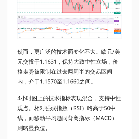
然而，更广泛的技术面变化不大。欧元/美
元交投于1.1631，保持大致中性立场，价
格走势被限制在过去两周半的交易区间
内，介于1.1570至1.1660之间。
4小时图上的技术指标表现混合，支持中性
观点。相对强弱指数（RSI）略高于50中
线，而移动平均趋同背离指标（MACD）
则略显负值。