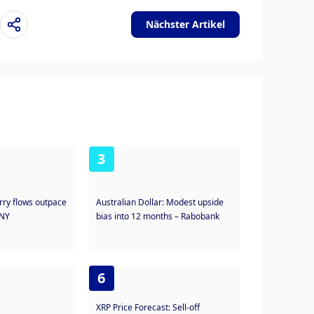
Nächster Artikel
3
rry flows outpace
Australian Dollar: Modest upside
BNY
bias into 12 months – Rabobank
6
XRP Price Forecast: Sell-off