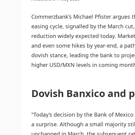
Commerzbank’s Michael Pfister argues th
easing cycle, signalled by the March cut
reduction widely expected today. Marke
and even some hikes by year‑end, a pa
dovish stance, leading the bank to pro
higher USD/MXN levels in coming mont
Dovish Banxico and p
"Today’s decision by the Bank of Mexico 
a surprise. Although a small majority sti
unchanged in March, the subsequent rat