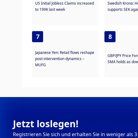
US Initial Jobless Claims increased
Swedish Krona: H
to 199K last week
supports SEK aga
7
8
Japanese Yen: Retail flows reshape
GBP/JPY Price For
post-intervention dynamics –
SMA holds as down
MUFG
Jetzt loslegen!
Registrieren Sie sich und erhalten Sie in weniger al