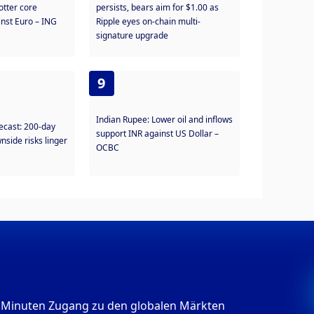
otter core
persists, bears aim for $1.00 as
inst Euro – ING
Ripple eyes on-chain multi-
signature upgrade
9
Indian Rupee: Lower oil and inflows
ecast: 200-day
support INR against US Dollar –
side risks linger
OCBC
s 3 Minuten Zugang zu den globalen Märkten