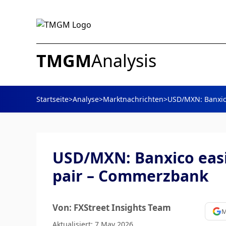
TMGM
Analysis
Startseite
>
Analyse
>
Marktnachrichten
>
USD/MXN: Banxico 
USD/MXN: Banxico easin
pair – Commerzbank
Von: FXStreet Insights Team
M
Aktualisiert: 7 May 2026