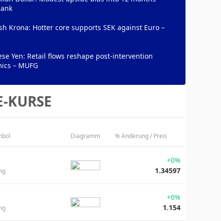
ank
h Krona: Hotter core supports SEK against Euro –
se Yen: Retail flows reshape post-intervention
ics – MUFG
E-KURSE
mbol
Diagramm
% Änderung / Preis
+0%
1.34597
ng
+0%
1.154
ng