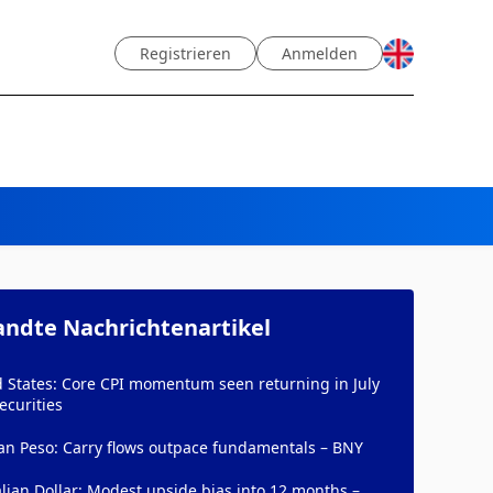
Registrieren
Anmelden
ndte Nachrichtenartikel
d States: Core CPI momentum seen returning in July
ecurities
an Peso: Carry flows outpace fundamentals – BNY
lian Dollar: Modest upside bias into 12 months –