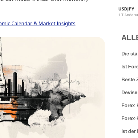
USDJPY
1 T Änderu
omic Calendar & Market Insights
ALL
Die st
Ist For
Beste 
Devise
Forex-
Forex-
Ist der