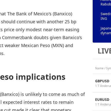
Rabob
at The Bank of Mexico's (Banxico)
Swedis
ING
, should continue with another 25 bp
Japane
ts price only modest near‑term easing
dynam
th Commerzbank doubts given Banxico’s
ject weaker Mexican Peso (MXN) and
LIV
hs.
Name / Sy
eso implications
GBPUSD
1 T Änderu
(Banxico) is unlikely to come as much of
EURUSD
ll expected interest rates to remain
1 T Änderu
e cut made it clear that monetary