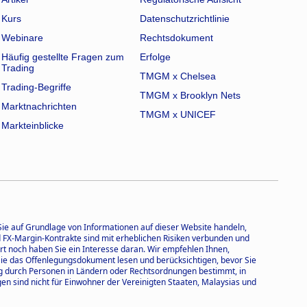
Kurs
Datenschutzrichtlinie
Webinare
Rechtsdokument
Häufig gestellte Fragen zum
Erfolge
Trading
TMGM x Chelsea
Trading-Begriffe
TMGM x Brooklyn Nets
Marktnachrichten
TMGM x UNICEF
Markteinblicke
 Sie auf Grundlage von Informationen auf dieser Website handeln,
und FX-Margin-Kontrakte sind mit erheblichen Risiken verbunden und
rt noch haben Sie ein Interesse daran. Wir empfehlen Ihnen,
 Sie das Offenlegungsdokument lesen und berücksichtigen, bevor Sie
ng durch Personen in Ländern oder Rechtsordnungen bestimmt, in
n sind nicht für Einwohner der Vereinigten Staaten, Malaysias und