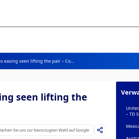
easing seen lifting the pair – Co...
Verwa
g seen lifting the
Unite
– TD S
Mexic
achen Sie uns zur bevorzugten Wahl auf Google
Austra