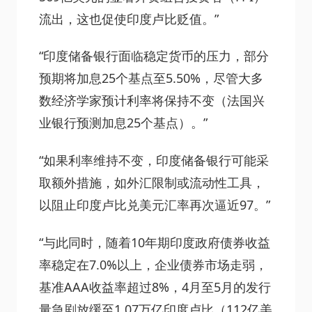
流出，这也促使印度卢比贬值。”
“印度储备银行面临稳定货币的压力，部分
预期将加息25个基点至5.50%，尽管大多
数经济学家预计利率将保持不变（法国兴
业银行预测加息25个基点）。”
“如果利率维持不变，印度储备银行可能采
取额外措施，如外汇限制或流动性工具，
以阻止印度卢比兑美元汇率再次逼近97。”
“与此同时，随着10年期印度政府债券收益
率稳定在7.0%以上，企业债券市场走弱，
基准AAA收益率超过8%，4月至5月的发行
量急剧放缓至1.07万亿印度卢比（112亿美