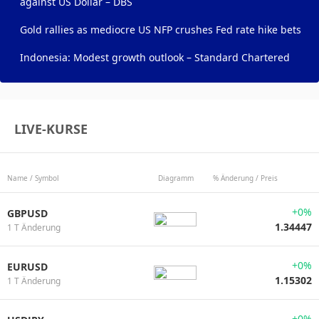
against US Dollar – DBS
Gold rallies as mediocre US NFP crushes Fed rate hike bets
Indonesia: Modest growth outlook – Standard Chartered
LIVE-KURSE
Name / Symbol
Diagramm
% Änderung / Preis
+0%
GBPUSD
1.34447
1 T Änderung
+0%
EURUSD
1.15302
1 T Änderung
+0%