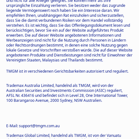
und nicht für alle Anleger geeignet. Sie können mehr als Ihre
ursprüngliche Einzahlung verlieren. Sie besitzen weder das zugrunde
liegende Vermögenswert noch haben Sie ein Interesse daran. Wir
empfehlen Ihnen, unabhängigen Rat einzuholen und sicherzustellen,
dass Sie die damit verbundenen Risiken vor dem Handel vollständig
verstehen. Es ist wichtig, dass Sie das Offenlegungsdokument lesen und
berücksichtigen, bevor Sie ein auf der Website aufgeführtes Produkt
erwerben. Die auf dieser Website angebotenen Informationen und
Werbeanzeigen sind nicht für die Nutzung durch Personen in Ländern
oder Rechtsordnungen bestimmt, in denen eine solche Nutzung gegen
lokale Gesetze und Vorschriften verstoßen würde. Die auf dieser Website
angebotenen Produkte und Dienstleistungen sind nicht für Einwohner der
Vereinigten Staaten, Malaysias und Thailands bestimmt.
TMGM ist in verschiedenen Gerichtsbarkeiten autorisiert und reguliert.
Trademax Australia Limited, handelnd als TMGM, wird von der
Australian Securities and Investments Commission (ASIC) reguliert,
AFSL Nr. 436416 und befindet sich in Level 28, One International Tower,
100 Barangaroo Avenue, 2000 Sydney, NSW Australien.
E-Mail: support@tmgm.com.au
Trademax Global Limited, handelnd als TMGM, ist von der Vanuatu