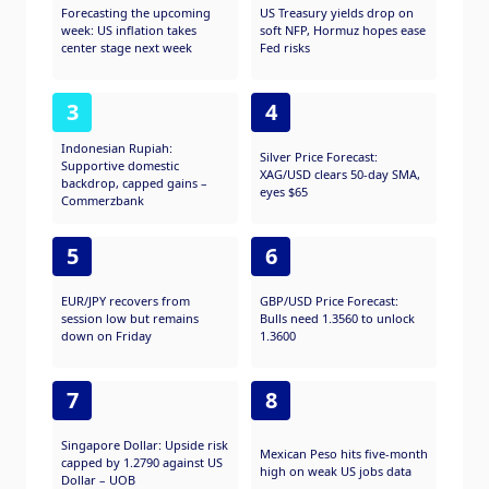
Forecasting the upcoming
US Treasury yields drop on
week: US inflation takes
soft NFP, Hormuz hopes ease
center stage next week
Fed risks
3
4
Indonesian Rupiah:
Silver Price Forecast:
Supportive domestic
XAG/USD clears 50-day SMA,
backdrop, capped gains –
eyes $65
Commerzbank
5
6
EUR/JPY recovers from
GBP/USD Price Forecast:
session low but remains
Bulls need 1.3560 to unlock
down on Friday
1.3600
7
8
Singapore Dollar: Upside risk
Mexican Peso hits five-month
capped by 1.2790 against US
high on weak US jobs data
Dollar – UOB