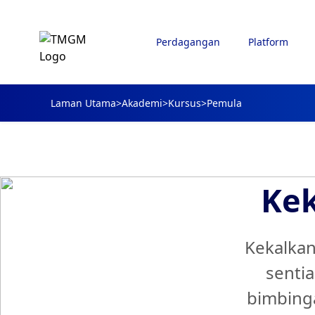
Perdagangan
Platform
Laman Utama
>
Akademi
>
Kursus
>
Pemula
Kek
Kekalkan
senti
bimbinga