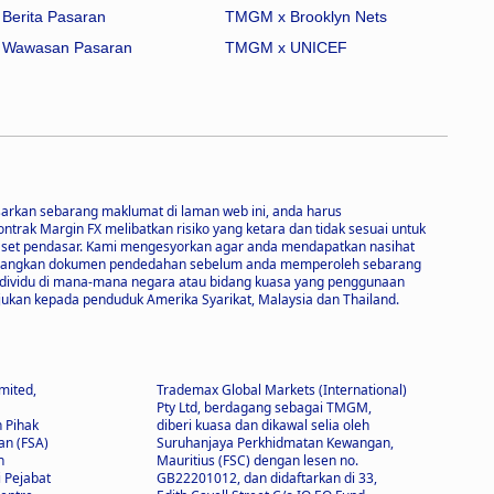
Berita Pasaran
TMGM x Brooklyn Nets
Wawasan Pasaran
TMGM x UNICEF
sarkan sebarang maklumat di laman web ini, anda harus
ak Margin FX melibatkan risiko yang ketara dan tidak sesuai untuk
 aset pendasar. Kami mengesyorkan agar anda mendapatkan nasihat
imbangkan dokumen pendedahan sebelum anda memperoleh sebarang
 individu di mana-mana negara atau bidang kuasa yang penggunaan
ukan kepada penduduk Amerika Syarikat, Malaysia dan Thailand.
mited,
Trademax Global Markets (International)
Pty Ltd, berdagang sebagai TMGM,
h Pihak
diberi kuasa dan dikawal selia oleh
n (FSA)
Suruhanjaya Perkhidmatan Kewangan,
n
Mauritius (FSC) dengan lesen no.
i Pejabat
GB22201012, dan didaftarkan di 33,