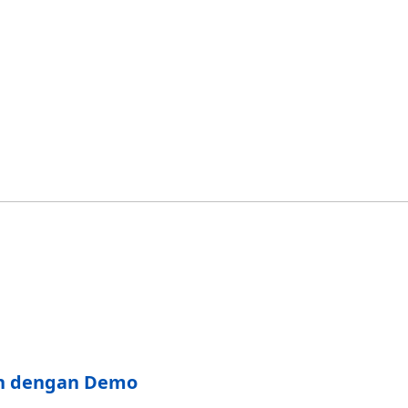
Perdagangan A
pa yang telah anda pelajari?
ih dengan Demo