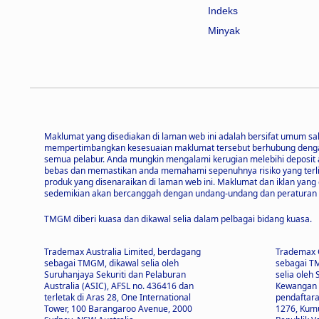
Indeks
Minyak
Maklumat yang disediakan di laman web ini adalah bersifat umum sa
mempertimbangkan kesesuaian maklumat tersebut berhubung dengan o
semua pelabur. Anda mungkin mengalami kerugian melebihi deposit 
bebas dan memastikan anda memahami sepenuhnya risiko yang te
produk yang disenaraikan di laman web ini. Maklumat dan iklan yan
sedemikian akan bercanggah dengan undang-undang dan peraturan te
TMGM diberi kuasa dan dikawal selia dalam pelbagai bidang kuasa.
Trademax Australia Limited, berdagang
Trademax G
sebagai TMGM, dikawal selia oleh
sebagai TM
Suruhanjaya Sekuriti dan Pelaburan
selia oleh
Australia (ASIC), AFSL no. 436416 dan
Kewangan 
terletak di Aras 28, One International
pendaftara
Tower, 100 Barangaroo Avenue, 2000
1276, Kumu