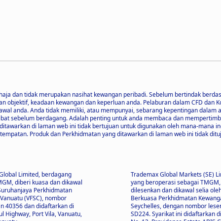
haja dan tidak merupakan nasihat kewangan peribadi. Sebelum bertindak berda
bjektif, keadaan kewangan dan keperluan anda. Pelaburan dalam CFD dan Kontr
awal anda. Anda tidak memiliki, atau mempunyai, sebarang kepentingan dalam
rlibat sebelum berdagang. Adalah penting untuk anda membaca dan mempert
g ditawarkan di laman web ini tidak bertujuan untuk digunakan oleh mana-mana
mpatan. Produk dan Perkhidmatan yang ditawarkan di laman web ini tidak dituj
lobal Limited, berdagang
Trademax Global Markets (SE) Li
GM, diberi kuasa dan dikawal
yang beroperasi sebagai TMGM,
 Suruhanjaya Perkhidmatan
dilesenkan dan dikawal selia ole
Vanuatu (VFSC), nombor
Berkuasa Perkhidmatan Kewanga
n 40356 dan didaftarkan di
Seychelles, dengan nombor lese
l Highway, Port Vila, Vanuatu,
SD224. Syarikat ini didaftarkan d