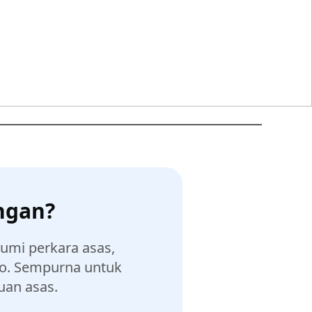
ngan?
umi perkara asas,
ko. Sempurna untuk
an asas.