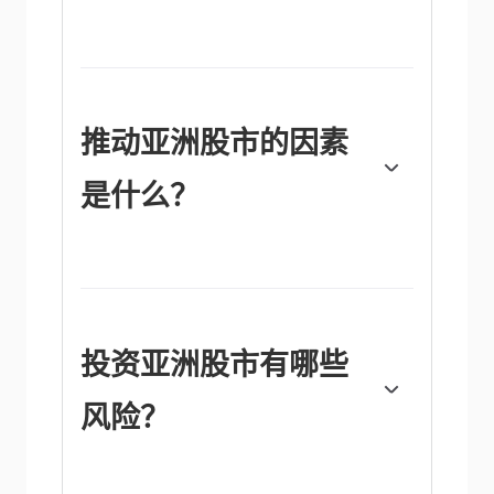
亚洲主要经济体各不相同，每个经济体都有需
要关注的特定领域。科技公司在日本和韩国的
股指中占主导地位，在中国也越来越占主导地
位。金融服务业是香港或新加坡等被视为该行
业关键中心的领先股市。中国和日本的制造业
推动亚洲股市的因素
规模也很大，重点是汽车生产和电子产品。在
中国和印度等国，不断壮大的中产阶级也让专
是什么？
注于零售和电子商务的公司越来越受到重视。
许多不同的因素推动着亚洲股市指数，但其表
现背后的主要因素是成分股公司在季度和年度
收益报告中公布的总体业绩。每个国家的经济
基本面，以及中央银行的决定或政府的财政政
策，也是重要的因素。更广泛地说，政治稳
投资亚洲股市有哪些
定、技术进步或法治也会影响股市。美国股指
的表现也是一个因素，因为亚洲股市往往会在
风险？
一夜之间领先于华尔街股市。最后，市场上更
广泛的风险情绪也发挥了作用，因为与固定收
益证券等其他投资选择相比，股票被认为是一
种风险投资。
投资股票本身就有风险，但投资亚洲股票还伴