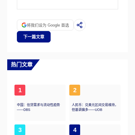
随着需要考虑的地区特有风险。亚洲国家有着
广泛的政治制度，从完全民主到独裁，因此它
们在政治稳定、透明度、法治或公司治理方面
的要求可能存在很大差异。贸易争端或领土冲
将我们设为 Google 首选
突等地缘政治事件可能导致股市波动，自然灾
害也是如此。此外，货币波动也会对亚洲股票
下一篇文章
市场的估值产生影响。在出口导向型经济体中
尤其如此，这些经济体往往会因本币走强而受
损，并因本币走弱而受益，因为它们的产品在
国外变得更便宜。
热门文章
1
2
中国：信贷需求与流动性趋势
人民币：兑美元区间交易维持，
——DBS
但基调偏多——UOB
3
4