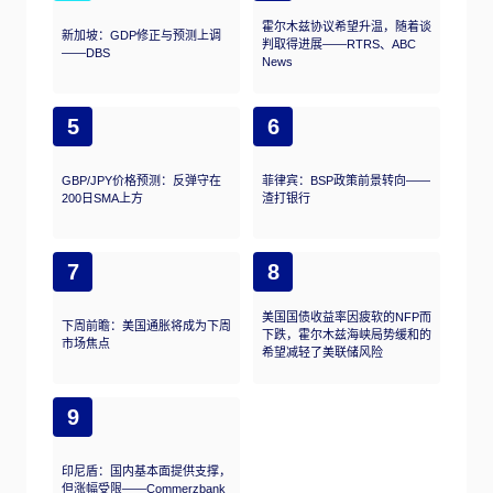
霍尔木兹协议希望升温，随着谈
新加坡：GDP修正与预测上调
判取得进展——RTRS、ABC
——DBS
News
5
6
GBP/JPY价格预测：反弹守在
菲律宾：BSP政策前景转向——
200日SMA上方
渣打银行
7
8
美国国债收益率因疲软的NFP而
下周前瞻：美国通胀将成为下周
下跌，霍尔木兹海峡局势缓和的
市场焦点
希望减轻了美联储风险
9
印尼盾：国内基本面提供支撑，
但涨幅受限——Commerzbank