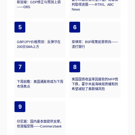
新加坡：GDP修正与预测上调
判取得进展——RTRS、ABC
——DBS
News
5
6
GBP/JPY价格预测：反弹守在
菲律宾：BSP政策前景转向——
200日SMA上方
渣打银行
7
8
美国国债收益率因疲软的NFP而
下周前瞻：美国通胀将成为下周
下跌，霍尔木兹海峡局势缓和的
市场焦点
希望减轻了美联储风险
9
印尼盾：国内基本面提供支撑，
但涨幅受限——Commerzbank