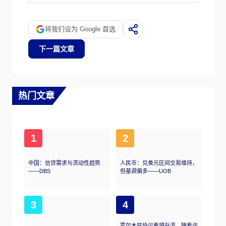
将我们设为 Google 首选
下一篇文章
热门文章
1
2
中国：信贷需求与流动性趋势
人民币：兑美元区间交易维持，
——DBS
但基调偏多——UOB
3
4
霍尔木兹协议希望升温，随着谈