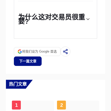
为什么这对交易员很重
要?
The Australian Bureau of Statistics (ABS)
releases the Gross Domestic Product (GDP)
on a quarterly basis. It is published about 65
days after the quarter ends. The indicator is
将我们设为 Google 首选
closely watched, as it paints an important
picture for the economy. A strong labor
下一篇文章
market, rising wages and rising private capital
expenditure data are critical for the country’s
improved economic performance, which in
turn impacts the Reserve Bank of Australia’s
(RBA) monetary policy decision and the
热门文章
Australian dollar. Actual figures beating
estimates is considered AUD bullish, as it
could prompt the RBA to tighten its monetary
policy.
1
2