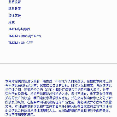
监管监督
隐私政策
法律文件
成就
TMGM与切尔西
TMGM x Brooklyn Nets
TMGM x UNICEF
本网站提供的信息仅具有一般性质，不构成个人财务建议。在根据本网站上的
任何信息采取行动之前，您应结合自身的目标、财务状况和需求，考虑该信息
是否适合您。投资差价合约（CFD）和外汇保证金合约具有重大风险，并不
适合所有投资者。您的亏损可能超过初始入金。您并不拥有，也不享有任何相
关标的资产的权益。我们建议您寻求独立意见，并在交易前确保您已充分了解
所涉及的风险。在购买本网站列出的任何产品之前，务必阅读并考虑相关披露
文件。本网站提供的信息和广告并非面向任何在其所在国家或司法管辖区使用
此类信息会违反当地法律法规的人士。本网站提供的产品和服务不面向美国、
马来西亚和泰国居民。