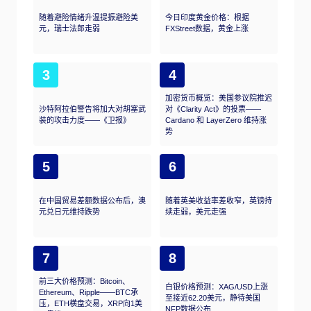
随着避险情绪升温提振避险美
今日印度黄金价格：根据
元，瑞士法郎走弱
FXStreet数据，黄金上涨
3
4
加密货币概览：美国参议院推迟
沙特阿拉伯警告将加大对胡塞武
对《Clarity Act》的投票——
装的攻击力度——《卫报》
Cardano 和 LayerZero 维持涨
势
5
6
在中国贸易差额数据公布后，澳
随着英美收益率差收窄，英镑持
元兑日元维持跌势
续走弱，美元走强
7
8
前三大价格预测：Bitcoin、
白银价格预测：XAG/USD上涨
Ethereum、Ripple——BTC承
至接近62.20美元，静待美国
压，ETH横盘交易，XRP向1美
NFP数据公布