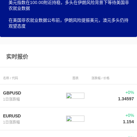
美元指数在100.00附近持稳，多头在伊朗风险背景下等待美国非
农就业数据
在美国非农就业数据公布前，伊朗风险提振美元，澳元多头仍持
观望态度
实时报价
名称 / 代码
图表
涨跌幅 / 价格
+0%
GBPUSD
1.34597
1日涨跌幅
+0%
EURUSD
1.154
1日涨跌幅