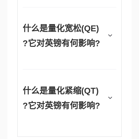
过提高利率来应对，这使得个人和企业获得信
贷的成本更高。这对英镑有利，因为更高的利
率使英国成为对全球投资者更具吸引力的投资
场所。当通胀低于目标时，这是经济增长放缓
什么是量化宽松(QE)
的迹象，英国央行将考虑降低利率以降低信贷
成本，希望企业将贷款用于投资于促进增长的
?它对英镑有何影响?
项目——这对英镑不利。
在极端情况下，英国央行可以实施一项名为量
化宽松(QE)的政策。量化宽松是英国央行在陷
入困境的金融体系中大幅增加信贷流动的过
程。当降低利率无法达到必要效果时，量化宽
松是最后的手段。量化宽松的过程包括，英国
什么是量化紧缩(QT)
央行印制钞票，从银行和其它金融机构购买资
产——通常是政府债券或aaa级公司债券。量
?它对英镑有何影响?
化宽松通常会导致英镑贬值。
量化紧缩(QT)是量化宽松的反面，在经济走
强、通胀开始上升时实施。在量化宽松中，英
格兰银行(BoE)从金融机构购买政府和公司债