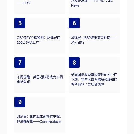
判取得进展——RTRS、ABC
——DBS
News
5
6
GBP/JPY价格预测：反弹守在
菲律宾：BSP政策前景转向——
200日SMA上方
渣打银行
7
8
美国国债收益率因疲软的NFP而
下周前瞻：美国通胀将成为下周
下跌，霍尔木兹海峡局势缓和的
市场焦点
希望减轻了美联储风险
9
印尼盾：国内基本面提供支撑，
但涨幅受限——Commerzbank