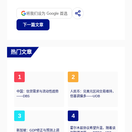
券，以鼓励它们放贷;在QT中，英国央行停止
购买更多债券，并停止将已持有债券到期的本
将我们设为 Google 首选
金进行再投资。这通常对英镑有利。
下一篇文章
热门文章
1
2
中国：信贷需求与流动性趋势
人民币：兑美元区间交易维持，
——DBS
但基调偏多——UOB
3
4
霍尔木兹协议希望升温，随着谈
新加坡：GDP修正与预测上调