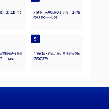
推动日元回升至5
人民币：兑美元将逐步走强，目标指
向6.7300——UOB
9
与通胀组合支持印
在英国陷入衰退之际，英镑无法突破
场——DBS
其区间走势