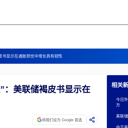
褐皮书显示在通胀担忧中增长具有韧性
相关
长”：美联储褐皮书显示在
今日外
方
美联储
将我们设为 Google 首选
由于美