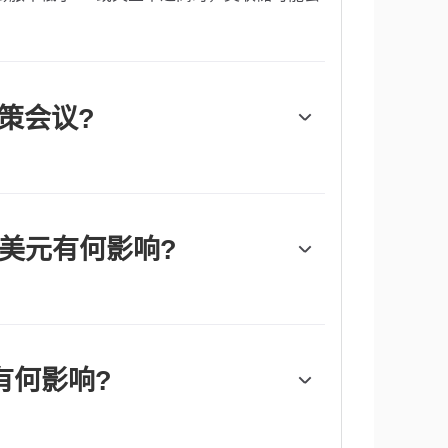
策会议?
委员会(FOMC)评估经济状况并做出货币政策
参加，其中包括7名理事会成员、纽约联邦储备
的4名，这些地区储备银行行长的任期为一年，
对美元有何影响?
策(QE)。量化宽松是美联储在陷入困境的金融
标准的政策措施，在危机或通胀极低时使用。
器。它涉及到美联储印刷更多的美元，并用这些
常会削弱美元。”
有何影响?
联储停止从金融机构购买债券，不再将其持有的