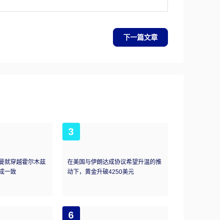
对美元的价值是有利的。
下一篇文章
3
曼就穿越霍尔木兹
在美国与伊朗达成协议希望升温的推
成一致
动下，黄金升破4250美元
6