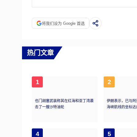
到期债券的本金再投资于购买新债券。这通常
将我们设为 Google 首选
热门文章
1
2
也门胡塞武装称其在红海和亚丁湾袭
伊朗表示，已与阿
击了一艘沙特油轮
海峡航线的坐标达
4
5