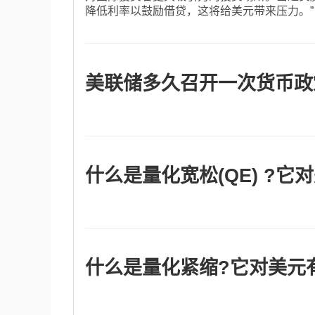
降低利率以鼓励借贷，这将给美元带来压力。”
美联储多久召开一次货币政
美联储每年召开八次政策会议，由联邦公开市场
决定。联邦公开市场委员会由12名美联储官员
银行行长，以及其余11名地区储备银行行长中
轮流担任。”
什么是量化宽松(QE) ?它
“在极端情况下，美联储可能会采取量化宽松政
体系中大幅增加信贷流动的过程。这是一种非
这是美联储在2008年金融危机期间的首选武
美元从金融机构购买高评级债券。量化宽松通
什么是量化紧缩?它对美元
量化紧缩(QT)是量化宽松的反向过程，即美