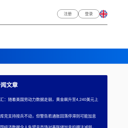
注册
登录
新闻文章
汇：随着美国劳动力数据走弱，黄金飙升至4,240美元上
库克支持按兵不动，但警告若通胀回落停滞则可能加息
国经济数据令人失望且市场对美联储加息的押注减弱，