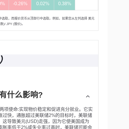
0%
-0.26%
0.02%
0.38%
中选取，而报价货币从顶部行中选取。例如，如果您从左列选择 美元
 JPY (报价)。
）
有什么影响?
两项使命:实现物价稳定和促进充分就业。它实
涨过快，通胀超过美联储2%的目标时，美联储
这导致美元(USD)走强，因为它使美国成为
膨胀率低于2%或失业率过高时，美联储可能会