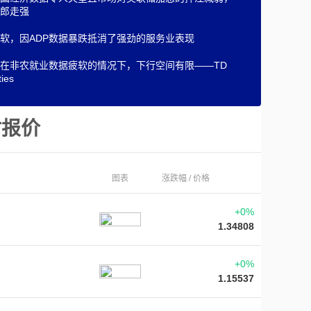
郎走强
软，因ADP数据暴跌抵消了强劲的服务业表现
在非农就业数据疲软的情况下，下行空间有限——TD
ties
时报价
图表
涨跌幅 / 价格
+0%
1.34808
+0%
1.15537