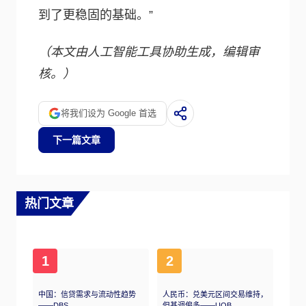
到了更稳固的基础。”
（本文由人工智能工具协助生成，编辑审
核。）
将我们设为 Google 首选
下一篇文章
热门文章
1
2
中国：信贷需求与流动性趋势
人民币：兑美元区间交易维持，
——DBS
但基调偏多——UOB