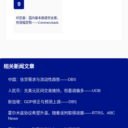
9
印尼盾：国内基本面提供支撑，
但涨幅受限——Commerzbank
相关新闻文章
中国：信贷需求与流动性趋势——DBS
人民币：兑美元区间交易维持，但基调偏多——UOB
新加坡：GDP修正与预测上调——DBS
霍尔木兹协议希望升温，随着谈判取得进展——RTRS、ABC
News