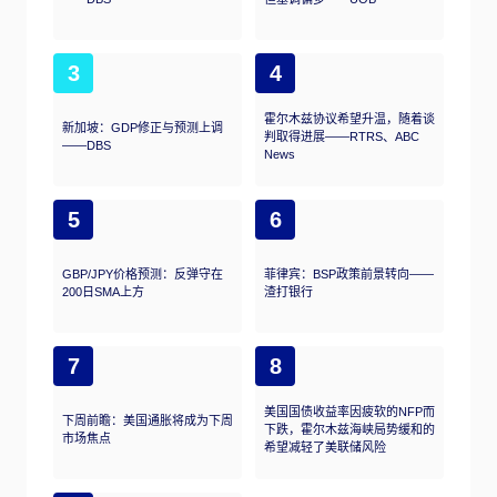
3
4
霍尔木兹协议希望升温，随着谈
新加坡：GDP修正与预测上调
判取得进展——RTRS、ABC
——DBS
News
5
6
GBP/JPY价格预测：反弹守在
菲律宾：BSP政策前景转向——
200日SMA上方
渣打银行
7
8
美国国债收益率因疲软的NFP而
下周前瞻：美国通胀将成为下周
下跌，霍尔木兹海峡局势缓和的
市场焦点
希望减轻了美联储风险