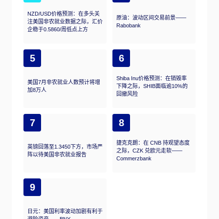
NZD/USD价格预测：在多头关
原油：波动区间交易前景——
注美国非农就业数据之际，汇价
Rabobank
企稳于0.5860/周低点上方
5
6
Shiba Inu价格预测：在销毁率
美国7月非农就业人数预计将增
下降之际，SHIB面临逾10%的
加8万人
回撤风险
7
8
捷克克朗：在 CNB 持观望态度
英镑回落至1.3450下方，市场严
之际，CZK 兑欧元走软——
阵以待美国非农就业报告
Commerzbank
9
日元：美国利率波动加剧有利于