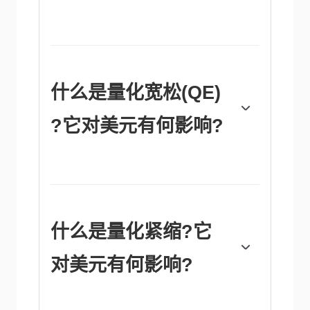
美联储每年召开八次政策会议，由联邦公开市
场委员会(FOMC)评估经济状况并做出货币政
策决定。联邦公开市场委员会由12名美联储官
员参加，其中包括7名理事会成员、纽约联邦
储备银行行长，以及其余11名地区储备银行行
什么是量化宽松(QE)
长中的4名，这些地区储备银行行长的任期为
一年，轮流担任。”
?它对美元有何影响?
“在极端情况下，美联储可能会采取量化宽松
政策(QE)。量化宽松是美联储在陷入困境的金
融体系中大幅增加信贷流动的过程。这是一种
非标准的政策措施，在危机或通胀极低时使
用。这是美联储在2008年金融危机期间的首选
什么是量化紧缩?它
武器。它涉及到美联储印刷更多的美元，并用
这些美元从金融机构购买高评级债券。量化宽
对美元有何影响?
松通常会削弱美元。”
量化紧缩(QT)是量化宽松的反向过程，即美联