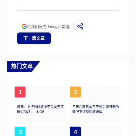
储停止从金融机构购买债券，不再将其持有的
到期债券的本金再投资于购买新债券。这通常
对美元的价值是有利的。
将我们设为 Google 首选
下一篇文章
热门文章
1
2
澳元：上行风险取决于兑美元突
日元在缺乏美日干预后续行动的
破0.7075——UOB
情况下维持周度跌幅
3
4