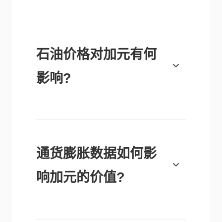
加拿大银行(BoC)通过设定银行间相互拆借的
利率水平，对加元具有重大影响。这影响到每
个人的利率水平。加拿大央行的主要目标是通
过上调或下调利率，将通货膨胀率维持在1-
3%。相对较高的利率往往对加元有利。加拿
石油价格对加元有何
大央行还可以利用量化宽松和紧缩政策来影响
信贷状况，前者对加元不利，后者对加元有
影响?
利。
石油价格是影响加元价值的一个关键因素。石
油是加拿大最大的出口产品，因此石油价格往
往对加元价值产生直接影响。一般来说，如果
油价上涨，加元也会上涨，因为对加元的总需
求会增加。如果油价下跌，情况正好相反。较
通货膨胀数据如何影
高的油价也倾向于导致贸易顺差的可能性更
大，这也支持加元。
响加元的价值?
由于通货膨胀降低了货币的价值，传统上一直
被认为是一种货币的负面因素，但在现代，随