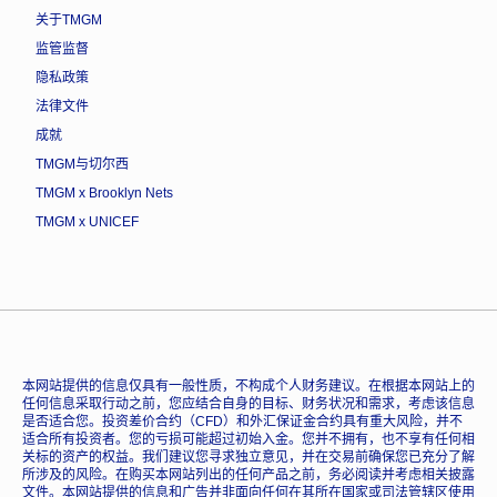
关于TMGM
监管监督
隐私政策
法律文件
成就
TMGM与切尔西
TMGM x Brooklyn Nets
TMGM x UNICEF
本网站提供的信息仅具有一般性质，不构成个人财务建议。在根据本网站上的
任何信息采取行动之前，您应结合自身的目标、财务状况和需求，考虑该信息
是否适合您。投资差价合约（CFD）和外汇保证金合约具有重大风险，并不
适合所有投资者。您的亏损可能超过初始入金。您并不拥有，也不享有任何相
关标的资产的权益。我们建议您寻求独立意见，并在交易前确保您已充分了解
所涉及的风险。在购买本网站列出的任何产品之前，务必阅读并考虑相关披露
文件。本网站提供的信息和广告并非面向任何在其所在国家或司法管辖区使用