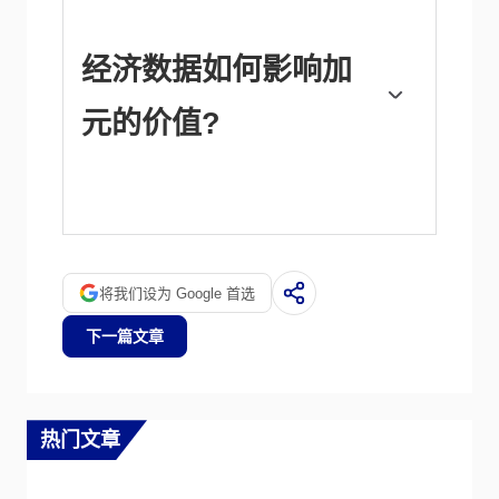
着跨境资本管制的放松，情况实际上正好相
反。较高的通货膨胀率往往会导致央行提高利
率，从而吸引更多的资金流入，这些资金来自
经济数据如何影响加
寻求利润丰厚的投资场所的全球投资者。这增
加了对当地货币的需求，在加拿大就是加元。
元的价值?
宏观经济数据的发布衡量了经济的健康状况，
并可能对加元产生影响。GDP、制造业和服
务业pmi、就业和消费者信心调查等指标都能
影响加元的走势。强劲的经济对加元有利。它
不仅吸引了更多的外国投资，而且可能会鼓励
将我们设为 Google 首选
加拿大银行提高利率，从而导致货币走强。然
而，如果经济数据疲弱，加元可能会下跌。
下一篇文章
热门文章