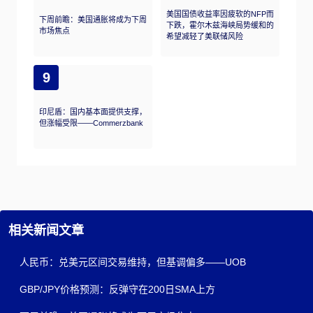
美国国债收益率因疲软的NFP而
下周前瞻：美国通胀将成为下周
下跌，霍尔木兹海峡局势缓和的
市场焦点
希望减轻了美联储风险
9
印尼盾：国内基本面提供支撑，
但涨幅受限——Commerzbank
相关新闻文章
人民币：兑美元区间交易维持，但基调偏多——UOB
GBP/JPY价格预测：反弹守在200日SMA上方