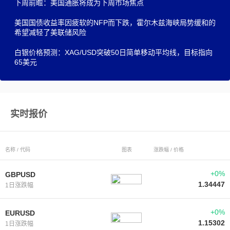
下周前瞻：美国通胀将成为下周市场焦点
美国国债收益率因疲软的NFP而下跌，霍尔木兹海峡局势缓和的
希望减轻了美联储风险
白银价格预测：XAG/USD突破50日简单移动平均线，目标指向
65美元
实时报价
名称 / 代码
图表
涨跌幅 / 价格
+0%
GBPUSD
1.34447
1日涨跌幅
+0%
EURUSD
1.15302
1日涨跌幅