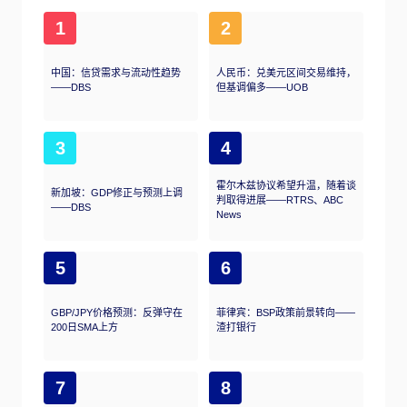
1
2
中国：信贷需求与流动性趋势
人民币：兑美元区间交易维持，
——DBS
但基调偏多——UOB
3
4
霍尔木兹协议希望升温，随着谈
新加坡：GDP修正与预测上调
判取得进展——RTRS、ABC
——DBS
News
5
6
GBP/JPY价格预测：反弹守在
菲律宾：BSP政策前景转向——
200日SMA上方
渣打银行
7
8