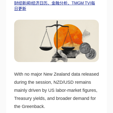
财经新闻|经济日历、金融分析、TMGM TV|每
日更新
With no major New Zealand data released
during the session, NZD/USD remains
mainly driven by US labor-market figures,
Treasury yields, and broader demand for
the Greenback.