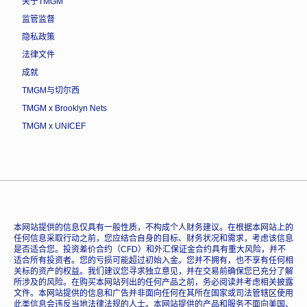
关于TMGM
监管监督
隐私政策
法律文件
成就
TMGM与切尔西
TMGM x Brooklyn Nets
TMGM x UNICEF
本网站提供的信息仅具有一般性质，不构成个人财务建议。在根据本网站上的
任何信息采取行动之前，您应结合自身的目标、财务状况和需求，考虑该信息
是否适合您。投资差价合约（CFD）和外汇保证金合约具有重大风险，并不
适合所有投资者。您的亏损可能超过初始入金。您并不拥有，也不享有任何相
关标的资产的权益。我们建议您寻求独立意见，并在交易前确保您已充分了解
所涉及的风险。在购买本网站列出的任何产品之前，务必阅读并考虑相关披露
文件。本网站提供的信息和广告并非面向任何在其所在国家或司法管辖区使用
此类信息会违反当地法律法规的人士。本网站提供的产品和服务不面向美国、