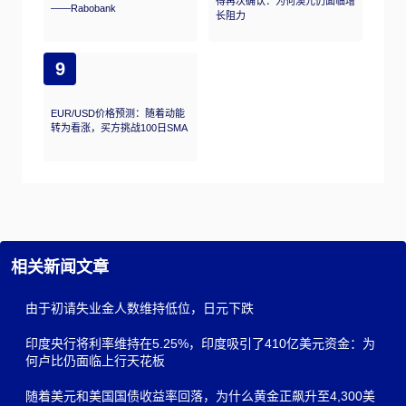
得再次确认：为何澳元仍面临增
——Rabobank
长阻力
9
EUR/USD价格预测：随着动能
转为看涨，买方挑战100日SMA
相关新闻文章
由于初请失业金人数维持低位，日元下跌
印度央行将利率维持在5.25%，印度吸引了410亿美元资金：为
何卢比仍面临上行天花板
随着美元和美国国债收益率回落，为什么黄金正飙升至4,300美