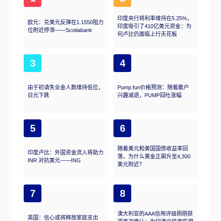
印度央行将利率维持在5.25%，
欧元：兑美元反弹在1.1550阻力
印度吸引了410亿美元资金：为
位附近停滞——Scotiabank
何卢比仍面临上行天花板
3
4
由于初请失业金人数维持低位，
Pump.fun价格预测：随着散户
日元下跌
兴趣减退，PUMP回吐涨幅
5
6
随着美元和美国国债收益率回
印度卢比：外国资金流入将助力
落，为什么黄金正飙升至4,300
INR 对抗美元——ING
美元附近？
7
8
澳大利亚的AAA信用评级刚刚获
英国：信心或将释放家庭支出