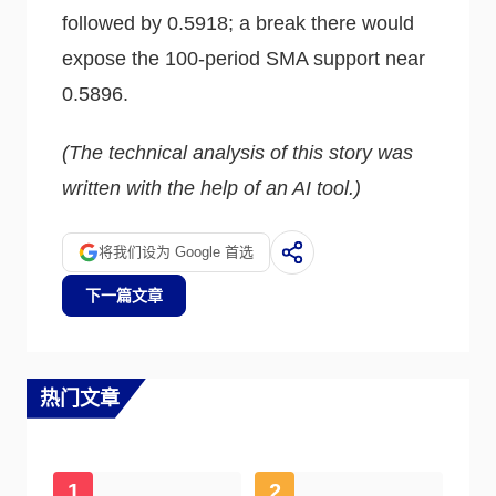
followed by 0.5918; a break there would
expose the 100-period SMA support near
0.5896.
(The technical analysis of this story was
written with the help of an AI tool.)
将我们设为 Google 首选
下一篇文章
热门文章
1
2