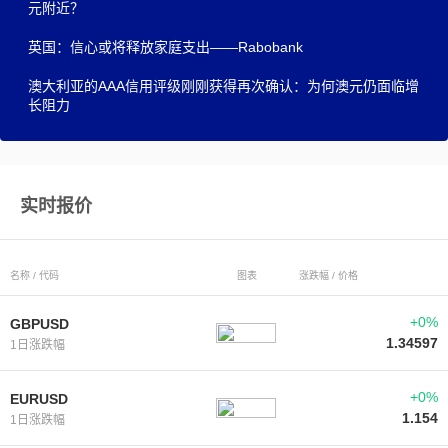
元附近？
英国：信心或将释放家庭支出——Rabobank
澳大利亚的AAA信用评级刚刚获得再次确认：为何澳元仍面临增
长阻力
实时报价
名称 / 代码
图表
涨跌幅 / 价格
+0%
GBPUSD
1.34597
1日涨跌幅
+0%
EURUSD
1.154
1日涨跌幅