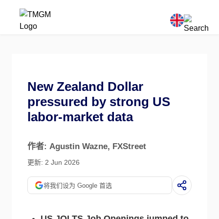
New Zealand Dollar
pressured by strong US
labor-market data
作者: Agustin Wazne
, FXStreet
更新: 2 Jun 2026
将我们设为 Google 首选
US JOLTS Job Openings jumped to