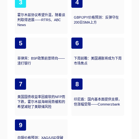
3
4
霍尔木兹协议希望升温，随着谈
GBP/JPY价格预测：反弹守在
判取得进展——RTRS、ABC
200日SMA上方
News
5
6
菲律宾：BSP政策前景转向——
下周前瞻：美国通胀将成为下周
渣打银行
市场焦点
7
8
美国国债收益率因疲软的NFP而
印尼盾：国内基本面提供支撑，
下跌，霍尔木兹海峡局势缓和的
但涨幅受限——Commerzbank
希望减轻了美联储风险
9
白银价格预测：XAG/USD突破