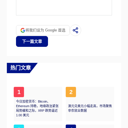
瑞士央行每季度召开一次会议，分别在3月、6
月、9月和12月进行货币政策评估。每一项评
估都会导致货币政策决定和中期通胀预测的发
布。
将我们设为 Google 首选
下一篇文章
热门文章
1
2
今日加密货币：Bitcoin、
Ethereum 持稳，地缘政治紧张
澳元兑美元小幅走高，市场聚焦
局势缓和之际，XRP 跌势逼近
非农就业数据
1.00 美元