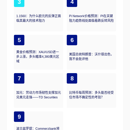
3
4
1.1560：为什么欧元的反弹正面
Pi Network价格预测：PI在关键
临其最大的技术阻力
阻力趋势线处面临看跌反转风险
5
6
黄金价格预测：XAU/USD进一
美国总统特朗普：沃什很出色，
步上涨，多头瞄准4,380美元区
我不会批评他
域
7
8
加元：劳动力市场韧性支撑加元
比特币每周预测：多头能否经受
兑美元走强——TD Securities
住市场不确定性的考验？
9
波兰兹罗提：Commerzbank将