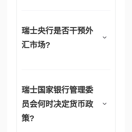
瑞士国家银行(SNB)管理委员会根据其物价稳
定目标决定适当的政策利率水平。当通货膨胀
高于目标或预计在可预见的未来高于目标时，
银行将试图通过提高政策利率来抑制过度的价
格增长。较高的利率通常对瑞士法郎(CHF)有
瑞士央行是否干预外
利，因为它们会导致更高的收益率，使该国对
投资者更具吸引力。相反，较低的利率往往会
汇市场?
削弱瑞郎。
是的。瑞士国家银行(SNB)定期干预外汇市
场，以避免瑞士法郎(CHF)对其他货币升值过
多。坚挺的瑞郎损害了该国强大的出口部门的
竞争力。2011年至2015年间，瑞士央行实施
了与欧元挂钩的政策，以限制瑞郎兑欧元的升
瑞士国家银行管理委
值。央行利用其庞大的外汇储备干预市场，通
常是通过购买美元或欧元等外币。在高通胀时
员会何时决定货币政
期，尤其是能源通胀时期，瑞士央行避免干预
市场，因为坚挺的瑞郎使能源进口变得更便
宜，缓冲了瑞士家庭和企业受到的价格冲击。
策?