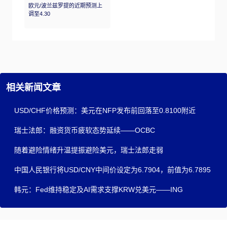
欧元/波兰兹罗提的近期预测上
调至4.30
相关新闻文章
USD/CHF价格预测：美元在NFP发布前回落至0.8100附近
瑞士法郎：融资货币疲软态势延续——OCBC
随着避险情绪升温提振避险美元，瑞士法郎走弱
中国人民银行将USD/CNY中间价设定为6.7904，前值为6.7895
韩元：Fed维持稳定及AI需求支撑KRW兑美元——ING