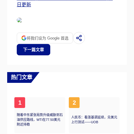
日更新
将我们设为 Google 首选
下一篇文章
热门文章
1
2
随着中东紧张局势升级威胁到石
人民币：看涨基调延续，兑美元
油供应路线，WTI在77.50美元
上行测试——UOB
附近持稳