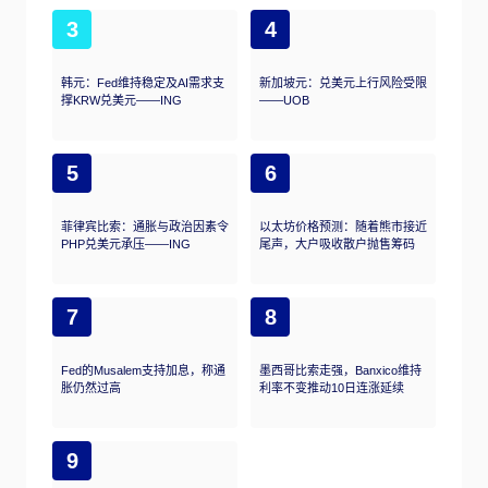
3
4
韩元：Fed维持稳定及AI需求支
新加坡元：兑美元上行风险受限
撑KRW兑美元——ING
——UOB
5
6
菲律宾比索：通胀与政治因素令
以太坊价格预测：随着熊市接近
PHP兑美元承压——ING
尾声，大户吸收散户抛售筹码
7
8
Fed的Musalem支持加息，称通
墨西哥比索走强，Banxico维持
胀仍然过高
利率不变推动10日连涨延续
9