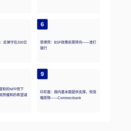
6
测：反弹守在200日
菲律宾：BSP政策前景转向——渣打
银行
9
疲软的NFP而下
印尼盾：国内基本面提供支撑，但涨
局势缓和的希望减
幅受限——Commerzbank