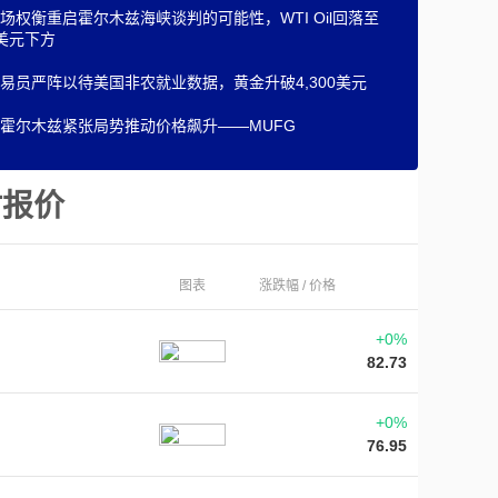
场权衡重启霍尔木兹海峡谈判的可能性，WTI Oil回落至
0美元下方
易员严阵以待美国非农就业数据，黄金升破4,300美元
霍尔木兹紧张局势推动价格飙升——MUFG
时报价
图表
涨跌幅 / 价格
+0%
82.73
+0%
76.95