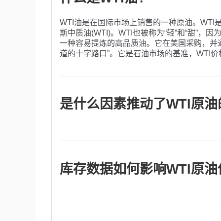
WTI油是在国际市场上销售的一种原油。WT
斯中质油(WTI)。WTI也被称为“轻”和“甜
一种容易提炼的高品质油。它在美国采购，并
道的十字路口”。它是石油市场的基准，WTI
是什么因素推动了WTI原油
与所有资产一样，供需关系是WTI原油价格的
增长的驱动力，反之亦然，导致全球增长疲软
影响价格。主要产油国组成的石油输出国组织(
美元的价值影响WTI原油的价格，因为石油主
库存数据如何影响WTI原油
宜，反之亦然。
美国石油协会(API)和能源信息署(EIA)发
的变化反映了供需的波动。如果数据显示库存
库存增加可以反映供应增加，从而压低价格。