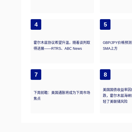
4
5
霍尔木兹协议希望升温，随着谈判取
GBP/JPY价格预
得进展——RTRS、ABC News
SMA上方
7
8
美国国债收益率因
下周前瞻：美国通胀将成为下周市场
跌，霍尔木兹海峡
焦点
轻了美联储风险