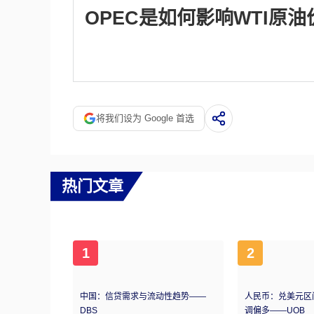
估报告于周二发布。它们的结果通常是相似的，
OPEC是如何影响WTI原油
的数据被认为更可靠，因为它是一个政府机构
欧佩克(石油输出国组织)是由12个石油生产
国的生产配额。他们的决定经常影响WTI原油
供应，推高油价。当欧佩克增加产量时，它会产
的组织，新增了10个非OPEC成员国，其中
将我们设为 Google 首选
热门文章
1
2
中国：信贷需求与流动性趋势——
人民币：兑美元区
DBS
调偏多——UOB