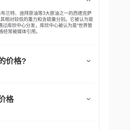
I是布兰特、迪拜原油等3大原油之一的西德克萨
”，因为其相对较低的重力和含硫量分别。它被认为是
通过库欣中心分发，库欣中心被认为是“世界管
价格经常被媒体引用。
的价格?
关键驱动因素。因此，全球增长可以成为需求
。政治不稳定、战争和制裁可能会扰乱供应并
OPEC)的决定是油价的另一个关键驱动因素。
要以美元交易，因此美元疲软可以使石油更便
价格
布的每周石油库存报告影响着WTI原油的价格。库存
下降，则可能表明需求增加，从而推高油价。
空气污染指数的报告每周二发布，环境影响评