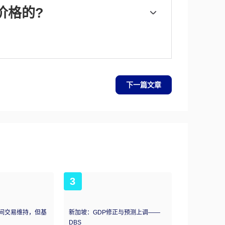
75%的情况下误差在1%以内。环境影响评估
价格的?
。
国组成的组织，每年举行两次会议，共同决定成员
价格。当欧佩克决定降低配额时，它可以收紧
生相反的效果。“OPEC+”指的是一个扩大后
最引人注目的是俄罗斯。
下一篇文章
3
间交易维持，但基
新加坡：GDP修正与预测上调——
DBS