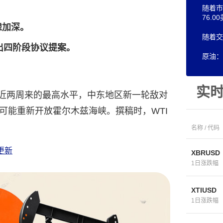
随着市
76.0
虑加深。
随着交
出四阶段协议提案。
原油：
实
至近两周来的最高水平，中东地区新一轮敌对
可能重新开放霍尔木兹海峡。撰稿时，WTI
名称 / 代码
更新
XBRUSD
1日涨跌幅
XTIUSD
1日涨跌幅