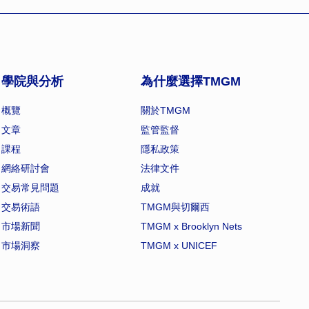
學院與分析
為什麼選擇TMGM
概覽
關於TMGM
文章
監管監督
課程
隱私政策
網絡研討會
法律文件
交易常見問題
成就
交易術語
TMGM與切爾西
市場新聞
TMGM x Brooklyn Nets
市場洞察
TMGM x UNICEF