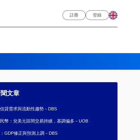
註冊
登錄
新聞文章
信貸需求與流動性趨勢－DBS
民幣：兌美元區間交易持續，基調偏多－UOB
：GDP修正與預測上調－DBS