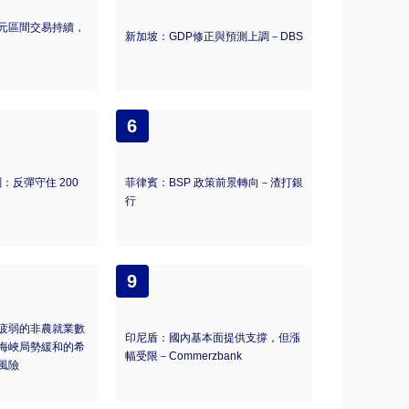
元區間交易持續，
新加坡：GDP修正與預測上調－DBS
6
測：反彈守住 200
菲律賓：BSP 政策前景轉向－渣打銀
行
9
疲弱的非農就業數
印尼盾：國內基本面提供支撐，但漲
海峽局勢緩和的希
幅受限－Commerzbank
風險