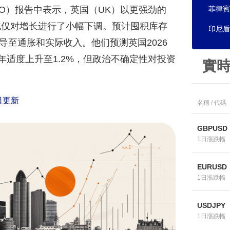
O）报告中表示，英国（UK）以更强劲的
菲律賓
此仅对增长进行了小幅下调。预计囤积库存
印尼盾
至通胀和实际收入。他们预测英国2026
7年适度上升至1.2%，但政治不确定性对投资
實
日更新
名稱 / 代碼
GBPUSD
1日漲跌幅
EURUSD
1日漲跌幅
USDJPY
1日漲跌幅