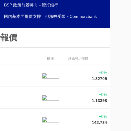
：BSP 政策前景轉向－渣打銀行
：國內基本面提供支撐，但漲幅受限－Commerzbank
時報價
圖表
漲跌幅 / 價格
+0%
1.32705
+0%
1.13398
+0%
142.734