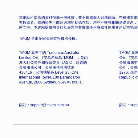
本網站所提供的資料僅屬一般性質，並不構成個人財務建議。在根據本網
有投資者。您的損失可能超過您的初始存款。您並不擁有相關基礎資產，
露文件。本網站提供的資料及廣告並非擬供任何身處其使用會違反當地法
TMGM 是由多家金融監管機構授權。
TMGM 集團下的 Trademax Australia
TMGM 集團下
Limited 公司（交易名稱為TMGM），是由
公司（交易
澳大利亞證券和投資委員（ASIC）監管的
金融服務委
金融服務公司，金融服務牌照號為
公司，金融
436416，公司地址為 Level 28, One
1276, Kumu
International Tower, 100 Barangaroo
Republic o
Avenue, 2000 Sydney, NSW Australia.
郵箱：support@tmgm.com.au
郵箱：supp