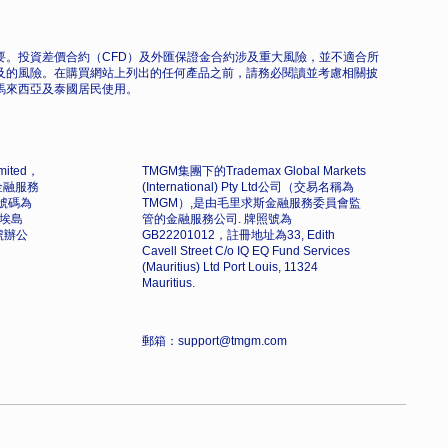
。投資差價合約（CFD）及外匯保證金合約涉及重大風險，並不適合所
及的風險。在購買網站上列出的任何產品之前，請務必閱讀並考慮相關披
馬來西亞及泰國居民使用。
imited，
TMGM集團下的Trademax Global Markets
金融服務
(International) Pty Ltd公司（交易名稱為
號碼為
TMGM）,是由毛里求斯金融服務委員會監
馬埃島
管的金融服務公司. 牌照號為
3 號辦公
GB22201012，註冊地址為33, Edith
Cavell Street C/o IQ EQ Fund Services
(Mauritius) Ltd Port Louis, 11324
Mauritius.
郵箱：support@tmgm.com