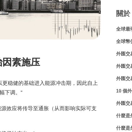
關於
全球最
全球幣
外匯交
治因素施压
外匯交
外匯交
济以更稳健的基础进入能源冲击期，因此自上
10 個
幅下调。”
外匯交易
能源效应将传导至通胀（从而影响实际可支
什麼是外
什麼是