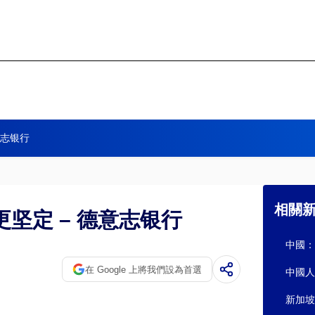
意志银行
相關
坚定 – 德意志银行
中國：
在 Google 上將我們設為首選
中國人
新加坡