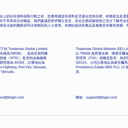
站上的任何資料採取行動之前，您應考慮該等資料是否適合您的目標、財務狀況及需要
亦不享有其任何權益。我們建議您尋求獨立意見，並在交易前確保您已充分了解所涉
律及法規的國家或司法管轄區的人士使用。本網站提供的產品及服務並非擬供美國、
的 Trademax Global Limited
Trademax Global Markets (SE) L
名稱為TMGM），是由瓦努阿圖
以 TMGM 為營運名稱，獲塞舌爾
員會（VFSC）監管的金融服務
管理局（FSA）授權及監管，執照
牌照號為 40356，註冊地址為
SD224。公司註冊地址為塞舌爾
l Highway, Port Vila, Vanuatu,
Providence Estate ABIS 中心 1
f Vanuatu.
室。
ort@tmgm.com
郵箱：support@tmgm.com