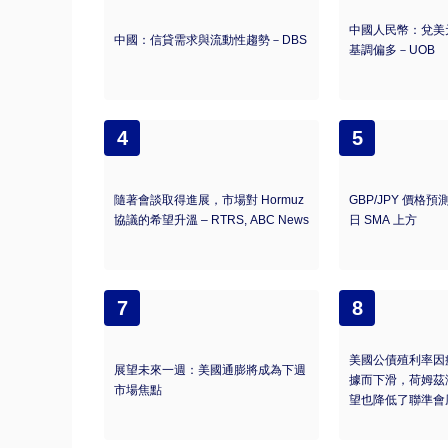
中國人民幣：兌美
中國：信貸需求與流動性趨勢－DBS
基調偏多－UOB
4
5
隨著會談取得進展，市場對 Hormuz
GBP/JPY 價格預
協議的希望升溫 – RTRS, ABC News
日 SMA 上方
7
8
美國公債殖利率因
展望未來一週：美國通膨將成為下週
據而下滑，荷姆茲
市場焦點
望也降低了聯準會