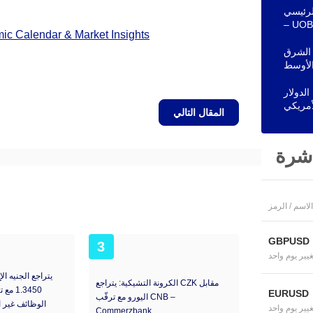
الرئيسي
– UOB
c Calendar & Market Insights
 الشرق
لأوسط
ى المقاومة 1.1550 مقابل الدولار
المقال التالي
اشرة
الاسم / الرمز
GBPUSD
3
غيير يوم واحد
يتراجع الجنيه ال
الكرونة التشيكية: يتراجع CZK مقابل
1.3450
EURUSD
اليورو مع ترقّب CNB –
الوظائف غير ا
غيير يوم واحد
Commerzbank