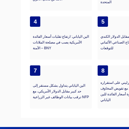
المتحدة
4
5
قابل الدولار الكندي
الين الياباني: ارتفاع تقلبات أسعار الفائدة
تاج الصناعي الألماني
الأمريكية يصب في مصلحة الملاذات
للتوقعات
الآمنة – BNY
7
8
رليني على استقراره
الين الياباني يتداول بشكل مستقر إلى
قرب 213.00 مع تقويض المخاوف
حد كبير مقابل الدولار الأمريكي، مع
 أسعار الفائدة للين
ترقب بيانات الوظائف غير الزراعية NFP
الياباني