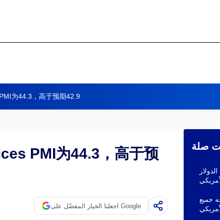
es PMI为44.3，高于预期42.9
ات صلة
vices PMI为44.3，高于预
الدولار
جه جميع
اجعلنا الخيار المفضّل على Google
لأمريكي