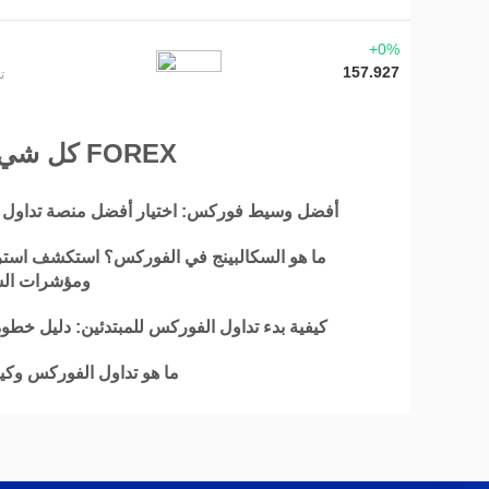
+0%
157.927
ت
كل شيء عن FOREX
أفضل وسيط فوركس: اختيار أفضل منصة تداول
ما هو السكالبينج في الفوركس؟ استكشف استر
ومؤشرات الس
كيفية بدء تداول الفوركس للمبتدئين: دليل خطو
ما هو تداول الفوركس وك