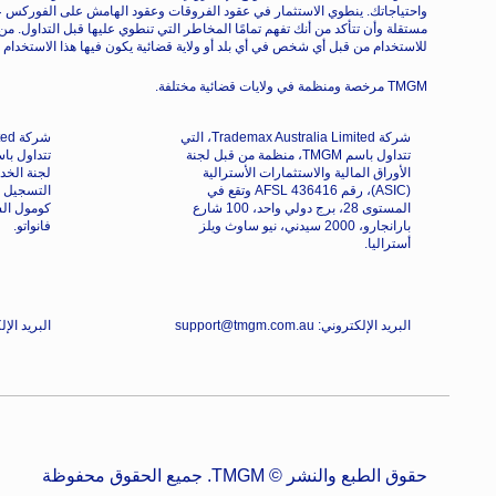
واحتياجاتك. ينطوي الاستثمار في عقود الفروقات وعقود الهامش على الفوركس ع
مستقلة وأن تتأكد من أنك تفهم تمامًا المخاطر التي تنطوي عليها قبل التداول. م
للاستخدام من قبل أي شخص في أي بلد أو ولاية قضائية يكون فيها هذا الاستخدام مخ
TMGM مرخصة ومنظمة في ولايات قضائية مختلفة.
شركة Trademax Australia Limited، التي
تتداول باسم TMGM، منظمة من قبل لجنة
الأوراق المالية والاستثمارات الأسترالية
(ASIC)، رقم AFSL 436416 وتقع في
المستوى 28، برج دولي واحد، 100 شارع
كومول الس
بارانجارو، 2000 سيدني، نيو ساوث ويلز
فانواتو.
أستراليا.
البريد الإلكتروني: support@tmgm.com.au
البريد الإلكتروني: 
حقوق الطبع والنشر © TMGM. جميع الحقوق محفوظة