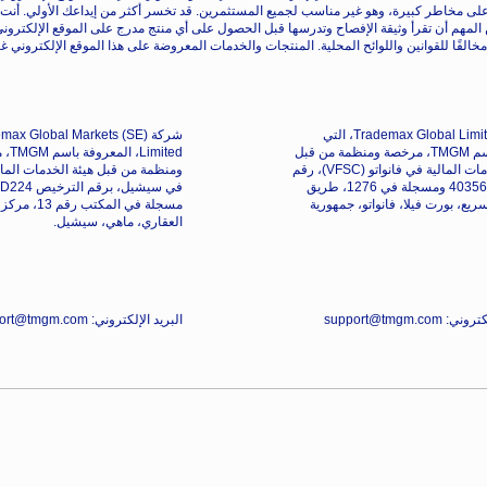
لى مخاطر كبيرة، وهو غير مناسب لجميع المستثمرين. قد تخسر أكثر من إيداعك الأولي. أنت 
ن المهم أن تقرأ وثيقة الإفصاح وتدرسها قبل الحصول على أي منتج مدرج على الموقع الإلكترون
الفًا للقوانين واللوائح المحلية. المنتجات والخدمات المعروضة على هذا الموقع الإلكتروني غي
شركة Trademax Global Limited، التي
شركة max Global Markets (SE
تتداول باسم TMGM، مرخصة ومنظمة من قبل
Limited،
لجنة الخدمات المالية في فانواتو (VFSC)، رقم
التسجيل 40356 ومسجلة في 1276، طريق
ريع، بورت فيلا، فانواتو، جمهورية
العقاري، ماهي، سيشيل.
support@tmgm.com
البريد الإلكتروني: support@tmgm.com