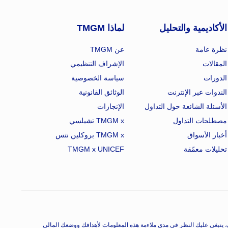
الأكاديمية والتحليل
لماذا TMGM
نظرة عامة
عن TMGM
المقالات
الإشراف التنظيمي
الدورات
سياسة الخصوصية
الندوات عبر الإنترنت
الوثائق القانونية
الأسئلة الشائعة حول التداول
الإنجازات
مصطلحات التداول
TMGM x تشيلسي
أخبار الأسواق
TMGM x بروكلين نتس
تحليلات معمّقة
TMGM x UNICEF
ني، ينبغي عليك النظر في مدى ملاءمة هذه المعلومات لأهدافك ووضعك المالي