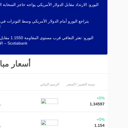
اليورو: الارتداد مقابل الدولار الأمريكي يواجه حاجز السحابة 
يتراجع اليورو أمام الدولار الأمريكي وسط التوترات في
ا
اليورو: تعثر التعافي قرب مستو
الأمريكي – Scotiabank
أسعار مب
نسبة التغيير / السعر
الرسم البياني
+0%
1.34597
ت
+0%
1.154
ت