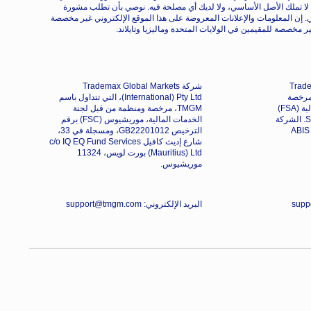
لا تملك الأصل الأساسي، ولا لديك أي مصلحة فيه. نوصي بأن تطلب مشورة
ي. إن المعلومات والإعلانات المعروضة على هذا الموقع الإلكتروني غير مخصصة
ر مخصصة للمقيمين في الولايات المتحدة وماليزيا وتايلاند.
Trade)
شركة Trademax Global Markets
 المعروفة باسم TMGM، مرخصة
(International) Pty Ltd، التي تتداول باسم
ومنظمة من قبل هيئة الخدمات المالية (FSA)
TMGM، مرخصة ومنظمة من قبل لجنة
في سيشيل، برقم الترخيص SD224. الشركة
الخدمات المالية، موريشيوس (FSC) برقم
مسجلة في المكتب رقم 13، مركز ABIS
الترخيص GB22201012، ومسجلة في 33،
شارع إديث كافيل c/o IQ EQ Fund Services
(Mauritius) Ltd بورت لويس، 11324
موريشيوس.
البريد الإلكتروني: support@tmgm.com