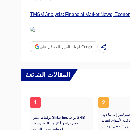
TMGM Analysis: Financial Market News, Economi
اجعلنا الخيار المفضّل على Google
المقالات الشائعة
1
2
إسترليني إلى ما دون
توقعات سعر Shiba Inu: يواجه SHIB
 مع ترقب الأسواق لتقرير
خطر تراجع بأكثر من 10% وسط
لزراعية في الولايات
انخفاض معدل الحرق