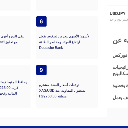
USDJPY
غيير يوم واحد
6
الأسهم: الأسهم تتعرض لضغوط بفعل
يبقى اليورو أقوى م
ارتفاع العوائد ومخاطر الطاقة -
مع تجاوز الإن
Deutsche Bank
 فوركس
اتيجيات
9
كالبينج
يحافظ الجنيه الإست
توقعات أسعار الفضة: مشترو
ة بخطوة
XAG/USD يضعفون المقاومة عند
المالية وفجوة
منطقة 63.30 دولارًا
يف يعمل