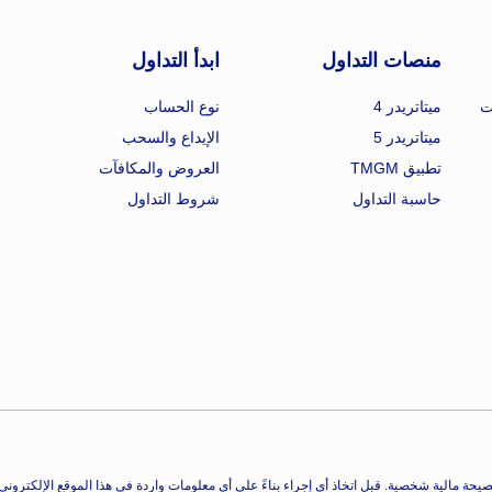
منصات التداول
ابدأ التداول
ت
ميتاتريدر 4
نوع الحساب
ميتاتريدر 5
الإيداع والسحب
تطبيق TMGM
العروض والمكافآت
حاسبة التداول
شروط التداول
يحة مالية شخصية. قبل اتخاذ أي إجراء بناءً على أي معلومات واردة في هذا الموقع الإلكترو