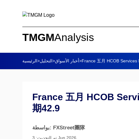
TMGM
Analysis
France 五月 HCOB Servic
>
أخبار الأسواق
>
التحليل
>
الرئيسية
France 五月 HCOB Ser
期42.9
بواسطة: FXStreet團隊
تم التحديث: 3 Jun 2026