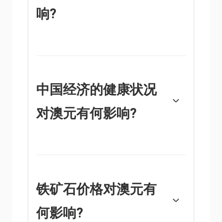
响?
澳大利亚储备银行(RBA)通过设定澳大利亚各
银行相互拆借的利率水平来影响澳元(AUD)。
这影响了整个经济的利率水平。澳大利亚央行
的主要目标是通过上调或下调利率来维持2-3%
的稳定通胀率。与其他主要央行相比，相对较
中国经济的健康状况
高的利率支持澳元，而相对较低的利率则支持
澳元。澳大利亚央行还可以使用量化宽松和紧
对澳元有何影响?
缩政策来影响信贷状况，前者对澳元不利，后
者对澳元有利。
中国是澳大利亚最大的贸易伙伴，因此中国经
济的健康状况对澳元(AUD)的价值有重大影
响。当中国经济表现良好时，它会从澳大利亚
购买更多的原材料、商品和服务，从而提振对
澳元的需求，推高澳元的价值。当中国经济增
铁矿石价格对澳元有
长速度不如预期时，情况正好相反。因此，中
国经济增长数据的正面或负面惊喜通常会对澳
何影响?
元及其货币对产生直接影响。