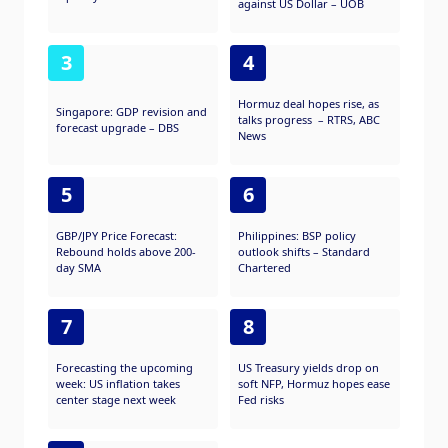
against US Dollar – UOB
3
4
Hormuz deal hopes rise, as
Singapore: GDP revision and
talks progress – RTRS, ABC
forecast upgrade – DBS
News
5
6
GBP/JPY Price Forecast:
Philippines: BSP policy
Rebound holds above 200-
outlook shifts – Standard
day SMA
Chartered
7
8
Forecasting the upcoming
US Treasury yields drop on
week: US inflation takes
soft NFP, Hormuz hopes ease
center stage next week
Fed risks