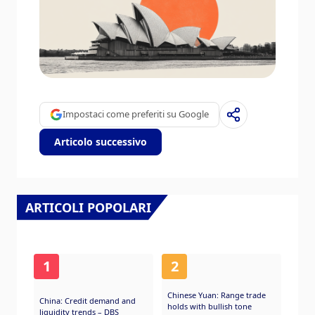
Impostaci come preferiti su Google
Articolo successivo
ARTICOLI POPOLARI
1
2
Chinese Yuan: Range trade
China: Credit demand and
holds with bullish tone
liquidity trends – DBS