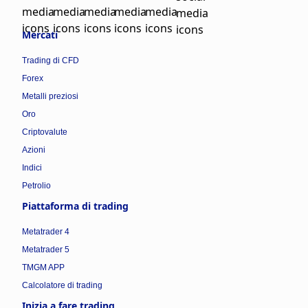
Mercati
Trading di CFD
Forex
Metalli preziosi
Oro
Criptovalute
Azioni
Indici
Petrolio
Piattaforma di trading
Metatrader 4
Metatrader 5
TMGM APP
Calcolatore di trading
Inizia a fare trading