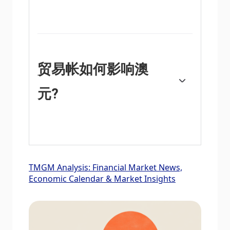
铁矿石是澳大利亚最大的出口产品，根据2021
年的数据，每年的出口额为1180亿美元，中国
是其主要出口目的地。因此，铁矿石价格可以
成为澳元的驱动因素。一般来说，如果铁矿石
价格上涨，澳元也会上涨，因为对澳元的总需
贸易帐如何影响澳
求会增加。如果铁矿石价格下跌，情况则正好
相反。较高的铁矿石价格也往往导致澳大利亚
元?
更有可能出现贸易顺差，这对澳元也是有利
的。
贸易帐，即一个国家出口收入与进口收入之间
的差额，是影响澳元价值的另一个因素。如果
澳大利亚生产受欢迎的出口产品，那么它的货
币将纯粹从寻求购买其出口产品的外国买家创
造的剩余需求中获得价值，而不是购买进口产
TMGM Analysis: Financial Market News,
品的支出。因此，净贸易余额为正会增强澳
Economic Calendar & Market Insights
元，如果贸易余额为负则会产生相反的效果。