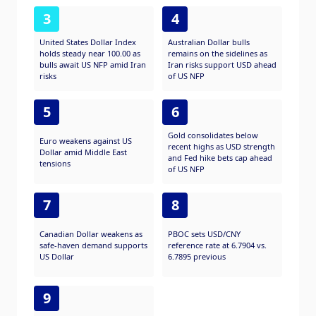
3
4
United States Dollar Index
Australian Dollar bulls
holds steady near 100.00 as
remains on the sidelines as
bulls await US NFP amid Iran
Iran risks support USD ahead
risks
of US NFP
5
6
Gold consolidates below
Euro weakens against US
recent highs as USD strength
Dollar amid Middle East
and Fed hike bets cap ahead
tensions
of US NFP
7
8
Canadian Dollar weakens as
PBOC sets USD/CNY
safe-haven demand supports
reference rate at 6.7904 vs.
US Dollar
6.7895 previous
9