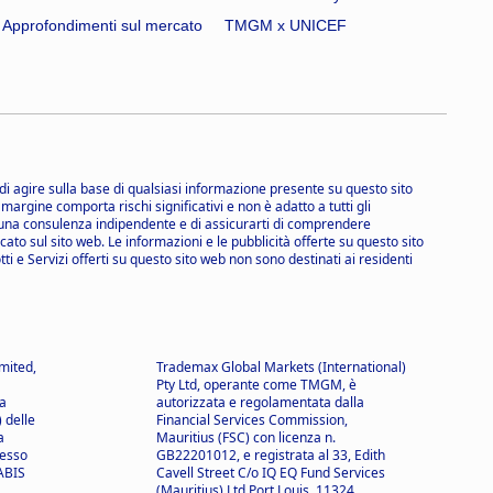
Approfondimenti sul mercato
TMGM x UNICEF
i agire sulla base di qualsiasi informazione presente su questo sito
 margine comporta rischi significativi e non è adatto a tutti gli
ere una consulenza indipendente e di assicurarti di comprendere
to sul sito web. Le informazioni e le pubblicità offerte su questo sito
tti e Servizi offerti su questo sito web non sono destinati ai residenti
mited,
Trademax Global Markets (International)
Pty Ltd, operante come TMGM, è
a
autorizzata e regolamentata dalla
 delle
Financial Services Commission,
a
Mauritius (FSC) con licenza n.
resso
GB22201012, e registrata al 33, Edith
 ABIS
Cavell Street C/o IQ EQ Fund Services
(Mauritius) Ltd Port Louis, 11324