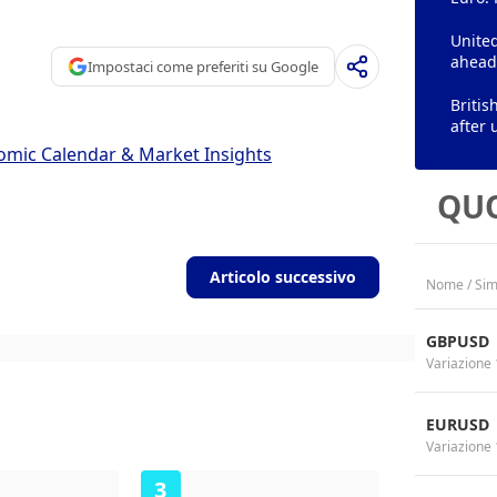
United
ahead
Impostaci come preferiti su Google
Britis
after 
omic Calendar & Market Insights
QUO
Articolo successivo
Nome / Sim
GBPUSD
Variazione 
EURUSD
Variazione 
3