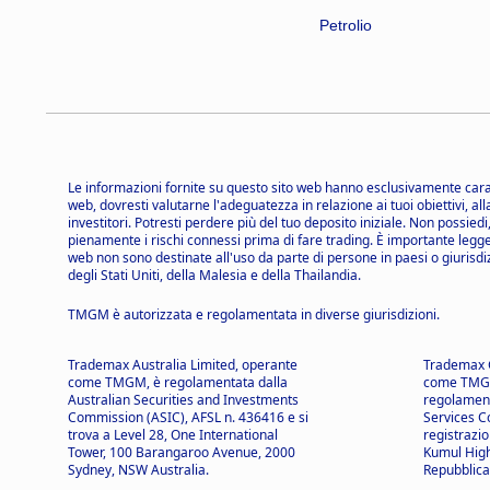
Petrolio
Le informazioni fornite su questo sito web hanno esclusivamente carat
web, dovresti valutarne l'adeguatezza in relazione ai tuoi obiettivi, all
investitori. Potresti perdere più del tuo deposito iniziale. Non possie
pienamente i rischi connessi prima di fare trading. È importante legge
web non sono destinate all'uso da parte di persone in paesi o giurisdizio
degli Stati Uniti, della Malesia e della Thailandia.
TMGM è autorizzata e regolamentata in diverse giurisdizioni.
Trademax Australia Limited, operante
Trademax G
come TMGM, è regolamentata dalla
come TMGM
Australian Securities and Investments
regolament
Commission (ASIC), AFSL n. 436416 e si
Services C
trova a Level 28, One International
registrazi
Tower, 100 Barangaroo Avenue, 2000
Kumul High
Sydney, NSW Australia.
Repubblica