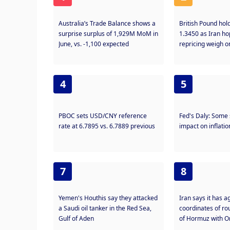
Australia’s Trade Balance shows a
British Pound hol
surprise surplus of 1,929M MoM in
1.3450 as Iran h
June, vs. -1,100 expected
repricing weigh 
4
5
PBOC sets USD/CNY reference
Fed's Daly: Some s
rate at 6.7895 vs. 6.7889 previous
impact on inflatio
7
8
Yemen's Houthis say they attacked
Iran says it has 
a Saudi oil tanker in the Red Sea,
coordinates of ro
Gulf of Aden
of Hormuz with 