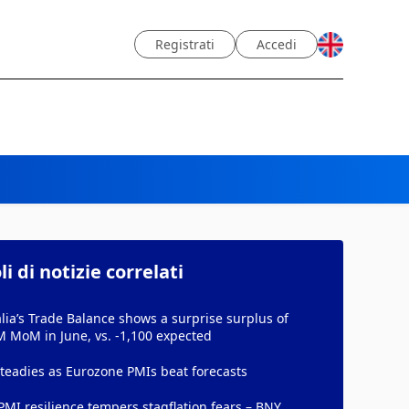
Registrati
Accedi
li di notizie correlati
lia’s Trade Balance shows a surprise surplus of
M MoM in June, vs. -1,100 expected
teadies as Eurozone PMIs beat forecasts
PMI resilience tempers stagflation fears – BNY