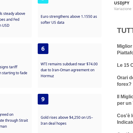
USDJPY
Variazione 
ds steady above
Euro strengthens above 1.1550 as
opes and Fed
softer US data
on USD
TUT
Miglior
6
Piattaf
WTI remains subdued near $74.00
Le 15 
igns tariff
due to Iran-Oman agreement on
n starting to fade
Hormuz
Orari d
forex?
Il Migl
9
per un 
agreed on
Cos'è l
Gold rises above $4,250 on US–
ute through Strait
Indicat
Iran deal hopes
Oman