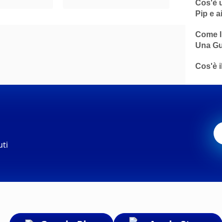
Cos'è u
Pip e a
Come In
Una Gu
Cos'è i
uti