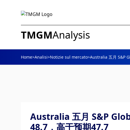
TMGM
Analysis
Home
>
Analisi
>
Notizie sul mercato
>
Australia 五月 S&P 
Australia 五月 S&P Glob
48.7，高于预期47.7