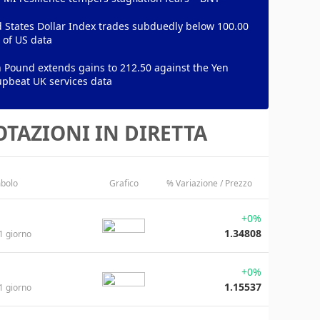
 States Dollar Index trades subduedly below 100.00
 of US data
h Pound extends gains to 212.50 against the Yen
upbeat UK services data
TAZIONI IN DIRETTA
bolo
Grafico
% Variazione / Prezzo
+0%
1.34808
1 giorno
+0%
1.15537
1 giorno