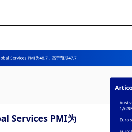
Global Services PMI为48.7，高于预期47.7
Artico
Austra
1,929
al Services PMI为
Euro s
Euro: 