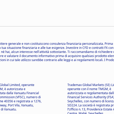
tere generale e non costituiscono consulenza finanziaria personalizzata. Prima d
a tua situazione finanziaria e alle tue esigenze. Investire in CFD e contratti FX con
di, né hai, alcun interesse nell'attività sottostante. Ti raccomandiamo di richied
re e valutare il documento informativo prima di acquisire qualsiasi prodotto elenca
ni in cui tale utilizzo sarebbe contrario alle leggi e ai regolamenti locali. I Prodo
lobal Limited, operante
Trademax Global Markets (SE) Li
, è autorizzata e
operante con il nome TMGM, è
ata dalla Vanuatu Financial
autorizzata e regolamentata dall
ommission (VFSC), numero di
Financial Services Authority (FSA)
one 40356 e registrata a 1276,
Seychelles, con numero di licenz
way, Port Vila, Vanuatu,
SD224. La società è registrata p
 di Vanuatu.
l’Ufficio n. 13, Providence Estate
Centre, Mahé, Seychelles.