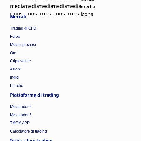
Mercati
Trading di CFD
Forex
Metalli preziosi
Oro
Criptovalute
Azioni
Indici
Petrolio
Piattaforma di trading
Metatrader 4
Metatrader 5
TMGM APP
Calcolatore di trading
Inizia a fare trading