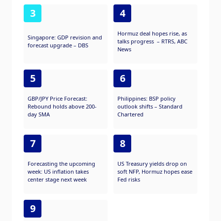
3
4
Hormuz deal hopes rise, as
Singapore: GDP revision and
talks progress – RTRS, ABC
forecast upgrade – DBS
News
5
6
GBP/JPY Price Forecast:
Philippines: BSP policy
Rebound holds above 200-
outlook shifts – Standard
day SMA
Chartered
7
8
Forecasting the upcoming
US Treasury yields drop on
week: US inflation takes
soft NFP, Hormuz hopes ease
center stage next week
Fed risks
9