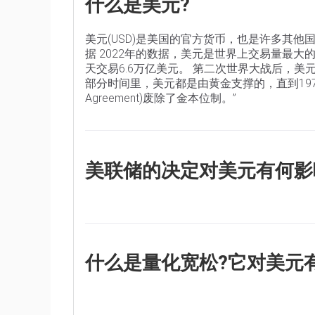
什么是美元?
美元(USD)是美国的官方货币，也是许多其他
据 2022年的数据，美元是世界上交易量最大
天交易6.6万亿美元。 第二次世界大战后，
部分时间里，美元都是由黄金支撑的，直到1971年布
Agreement)废除了金本位制。”
美联储的决定对美元有何影
“影响美元价值的最重要的单一因素是货币政策，
务:实现物价稳定(控制通胀)和促进充分就业
物价上涨过快，通货膨胀率高于美联储2%的
通货膨胀率低于2%或失业率过高时，美联储可
什么是量化宽松?它对美元
在极端情况下，美联储还可以印更多美元，实
境的金融体系中大幅增加信贷流动的过程。这