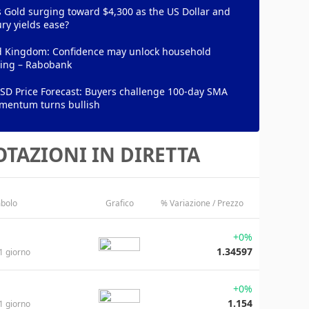
 Gold surging toward $4,300 as the US Dollar and
ry yields ease?
d Kingdom: Confidence may unlock household
ing – Rabobank
SD Price Forecast: Buyers challenge 100-day SMA
mentum turns bullish
TAZIONI IN DIRETTA
bolo
Grafico
% Variazione / Prezzo
+0%
1.34597
1 giorno
+0%
1.154
1 giorno