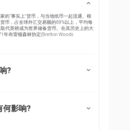
国家的“事实上”货币，与当地纸币一起流通。根
的货币，占全球外汇交易额的88%以上，平均每
美元取代英镑成为世界储备货币。在其历史上的大
雷顿森林协定(Bretton Woods
响?
这是由美联储(Fed)决定的。美联储有两项任
。它实现这两个目标的主要工具是调整利率。当
目标时，美联储将加息，这有助于美元升值。当
能会降低利率，这将给美元带来压力。”
有何影响?
施量化宽松政策。量化宽松是美联储在陷入困
是一种非标准的政策措施，用于信贷枯竭，因