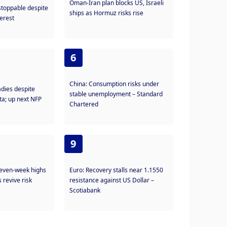
Oman-Iran plan blocks US, Israeli
stoppable despite
ships as Hormuz risks rise
terest
6
China: Consumption risks under
adies despite
stable unemployment – Standard
ta; up next NFP
Chartered
9
seven-week highs
Euro: Recovery stalls near 1.1550
revive risk
resistance against US Dollar –
Scotiabank