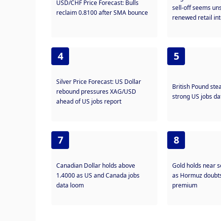
USD/CHF Price Forecast: Bulls
sell-off seems un
reclaim 0.8100 after SMA bounce
renewed retail in
4
5
Silver Price Forecast: US Dollar
British Pound ste
rebound pressures XAG/USD
strong US jobs da
ahead of US jobs report
7
8
Canadian Dollar holds above
Gold holds near 
1.4000 as US and Canada jobs
as Hormuz doubts 
data loom
premium