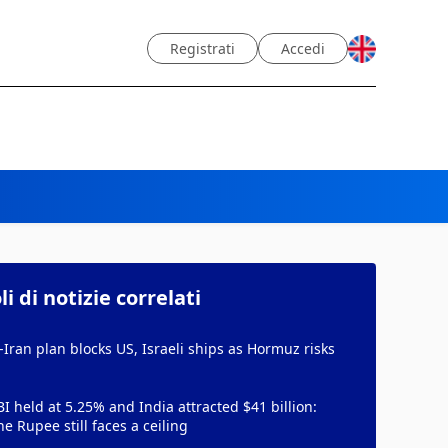
Registrati
Accedi
li di notizie correlati
ran plan blocks US, Israeli ships as Hormuz risks
I held at 5.25% and India attracted $41 billion:
e Rupee still faces a ceiling