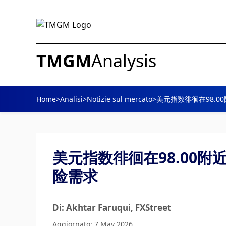
TMGM
Analysis
Home
>
Analisi
>
Notizie sul mercato
>
美元指数徘徊在98.
美元指数徘徊在98.00
险需求
Di: Akhtar Faruqui
, FXStreet
Aggiornato: 7 May 2026