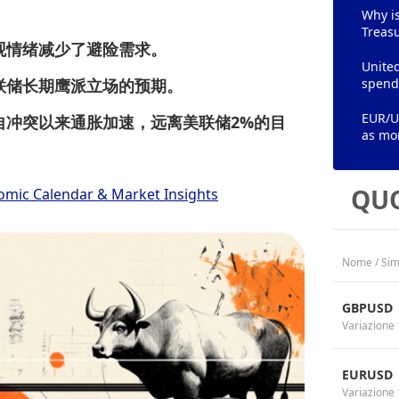
Why is
Treasu
观情绪减少了避险需求。
Unite
联储长期鹰派立场的预期。
spend
EUR/U
自冲突以来通胀加速，远离美联储2%的目
as mo
QUO
omic Calendar & Market Insights
Nome / Sim
GBPUSD
Variazione 
EURUSD
Variazione 