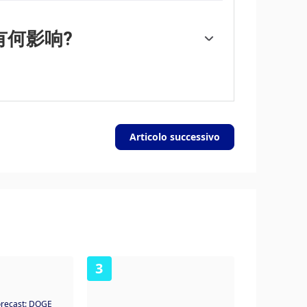
忧)。当仅仅降低利率不太可能达到必要的效果
金融危机期间对抗信贷紧缩的首选武器。它涉及
有何影响?
从金融机构购买美国政府债券。量化宽松通常
停止从金融机构购买债券，不再将其持有的到期
有利。
Articolo successivo
3
orecast: DOGE