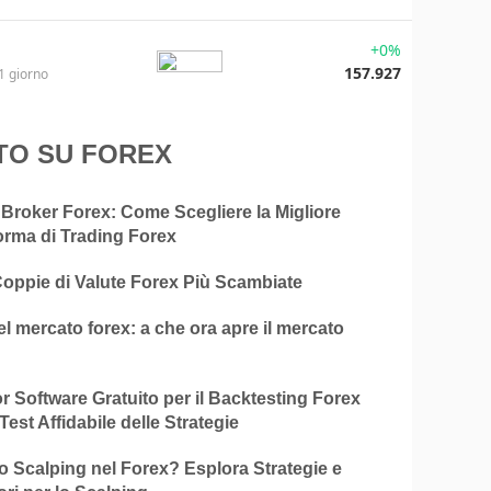
+0%
157.927
1 giorno
TO SU FOREX
 Broker Forex: Come Scegliere la Migliore
orma di Trading Forex
Coppie di Valute Forex Più Scambiate
el mercato forex: a che ora apre il mercato
ior Software Gratuito per il Backtesting Forex
Test Affidabile delle Strategie
o Scalping nel Forex? Esplora Strategie e