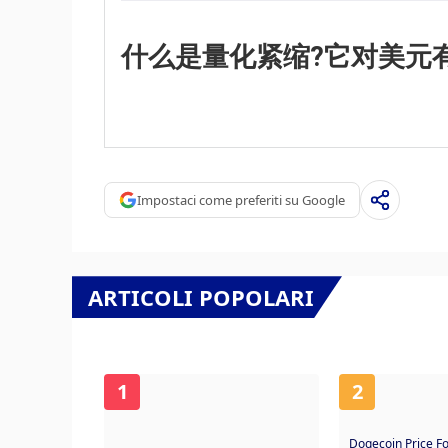
为银行不愿相互放贷(出于对交易对手违约的担
时，这是最后的手段。这是美联储在2008年
什么是量化紧缩?它对美元
到美联储印刷更多的美元，并用这些美元主要
会导致美元走软。”
量化紧缩(QT)是一个相反的过程，即美联储
债券的本金再投资于新的购买。这通常对美元
Impostaci come preferiti su Google
ARTICOLI POPOLARI
1
2
Dogecoin Price F