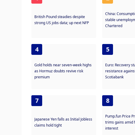
China: Consumpti
British Pound steadies despite
stable unemploym
strong US jobs data; up next NFP
Chartered
4
5
Gold holds near seven-week highs
Euro: Recovery st
as Hormuz doubts revive risk
resistance agains
premium
Scotiabank
7
8
Pump.fun Price P
Japanese Yen falls as Initial Jobless
trims gains amid f
claims hold tight
interest