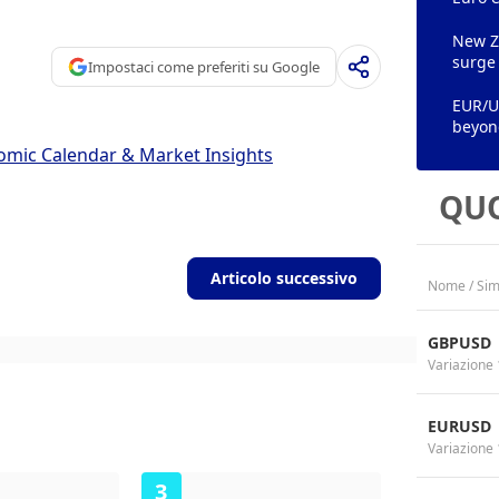
New Ze
surge
Impostaci come preferiti su Google
EUR/US
beyon
omic Calendar & Market Insights
QUO
Articolo successivo
Nome / Sim
GBPUSD
Variazione 
EURUSD
Variazione 
3