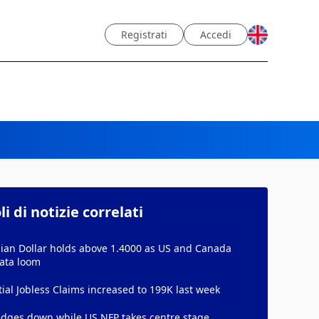
Registrati
Accedi
li di notizie correlati
ian Dollar holds above 1.4000 as US and Canada
data loom
tial Jobless Claims increased to 199K last week
edges down while US NFP takes centre stage