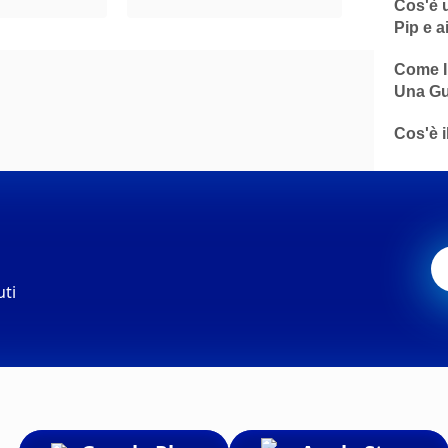
Cos'è u
Pip e a
Come In
Una Gu
Cos'è i
uti