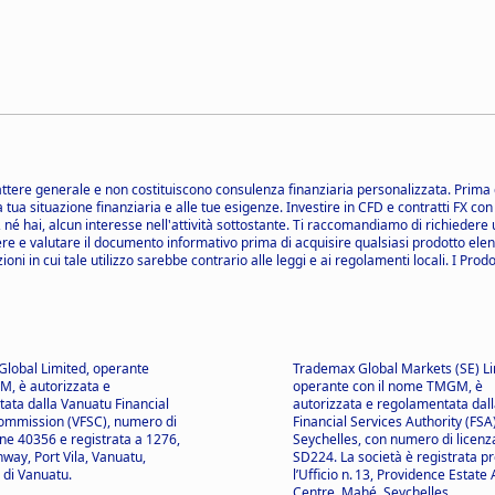
tere generale e non costituiscono consulenza finanziaria personalizzata. Prima d
a tua situazione finanziaria e alle tue esigenze. Investire in CFD e contratti FX con
di, né hai, alcun interesse nell'attività sottostante. Ti raccomandiamo di richied
re e valutare il documento informativo prima di acquisire qualsiasi prodotto elenca
ni in cui tale utilizzo sarebbe contrario alle leggi e ai regolamenti locali. I Prodo
lobal Limited, operante
Trademax Global Markets (SE) Li
, è autorizzata e
operante con il nome TMGM, è
ata dalla Vanuatu Financial
autorizzata e regolamentata dall
ommission (VFSC), numero di
Financial Services Authority (FSA)
one 40356 e registrata a 1276,
Seychelles, con numero di licenz
way, Port Vila, Vanuatu,
SD224. La società è registrata p
 di Vanuatu.
l’Ufficio n. 13, Providence Estate
Centre, Mahé, Seychelles.