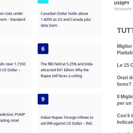
USDJPY
Variazione 
on risks under
Canadian Dollar holds above
ent – Standard
1.4000 as US and Canada jobs
data loom
TUT
Miglior
6
Piattaf
alls near 1.1550
The RBI held at 5.25% and India
Le 15 
t US Dollar –
attracted $41 billion: Why the
Rupee still faces a ceiling
Orari d
forex?
Il Migl
9
per un 
rediction: PUMP
Cos'è l
Indian Rupee: Foreign inflows to
ading retail
Indicat
aid INR against US Dollar – ING