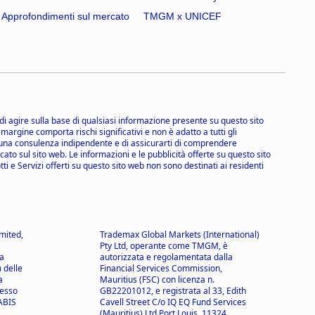
Approfondimenti sul mercato
TMGM x UNICEF
i agire sulla base di qualsiasi informazione presente su questo sito
 margine comporta rischi significativi e non è adatto a tutti gli
ere una consulenza indipendente e di assicurarti di comprendere
to sul sito web. Le informazioni e le pubblicità offerte su questo sito
tti e Servizi offerti su questo sito web non sono destinati ai residenti
mited,
Trademax Global Markets (International)
Pty Ltd, operante come TMGM, è
a
autorizzata e regolamentata dalla
 delle
Financial Services Commission,
a
Mauritius (FSC) con licenza n.
resso
GB22201012, e registrata al 33, Edith
 ABIS
Cavell Street C/o IQ EQ Fund Services
(Mauritius) Ltd Port Louis, 11324