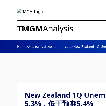
TMGM
Analysis
Home
>
Analisi
>
Notizie sul mercato
>
New Zealand 1Q 
New Zealand 1Q Unem
5.3%，低于预期5.4%