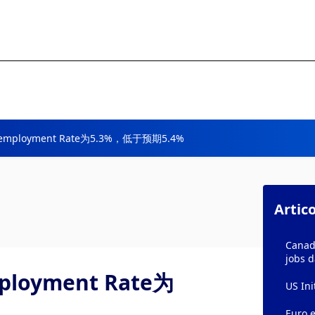
Unemployment Rate为5.3%，低于预期5.4%
Artico
Canad
jobs 
ployment Rate为
US Ini
Euro 