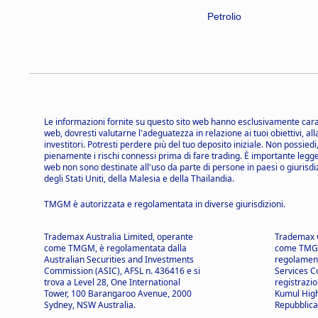
Petrolio
Le informazioni fornite su questo sito web hanno esclusivamente carat
web, dovresti valutarne l'adeguatezza in relazione ai tuoi obiettivi, all
investitori. Potresti perdere più del tuo deposito iniziale. Non possie
pienamente i rischi connessi prima di fare trading. È importante legge
web non sono destinate all'uso da parte di persone in paesi o giurisdizio
degli Stati Uniti, della Malesia e della Thailandia.
TMGM è autorizzata e regolamentata in diverse giurisdizioni.
Trademax Australia Limited, operante
Trademax G
come TMGM, è regolamentata dalla
come TMGM
Australian Securities and Investments
regolament
Commission (ASIC), AFSL n. 436416 e si
Services C
trova a Level 28, One International
registrazi
Tower, 100 Barangaroo Avenue, 2000
Kumul High
Sydney, NSW Australia.
Repubblica