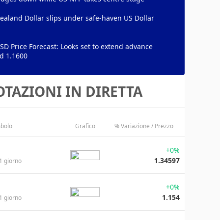
aland Dollar slips under safe-haven US Dollar
D Price Forecast: Looks set to extend advance
d 1.1600
TAZIONI IN DIRETTA
bolo
Grafico
% Variazione / Prezzo
+0%
1.34597
1 giorno
+0%
1.154
1 giorno