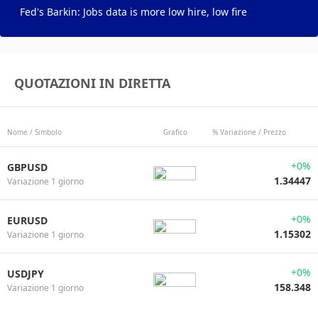
Fed's Barkin: Jobs data is more low hire, low fire
QUOTAZIONI IN DIRETTA
Nome / Simbolo
Grafico
% Variazione / Prezzo
+0%
GBPUSD
1.34447
Variazione 1 giorno
+0%
EURUSD
1.15302
Variazione 1 giorno
+0%
USDJPY
158.348
Variazione 1 giorno