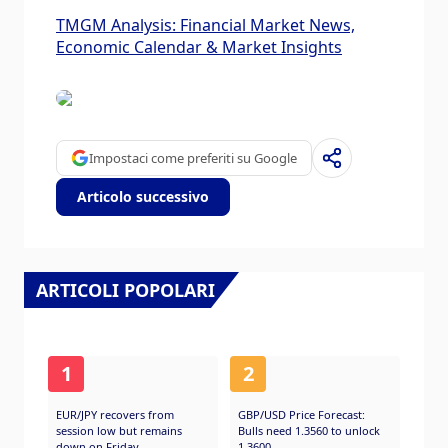
TMGM Analysis: Financial Market News,
Economic Calendar & Market Insights
Impostaci come preferiti su Google
Articolo successivo
ARTICOLI POPOLARI
1
2
EUR/JPY recovers from
GBP/USD Price Forecast:
session low but remains
Bulls need 1.3560 to unlock
down on Friday
1.3600