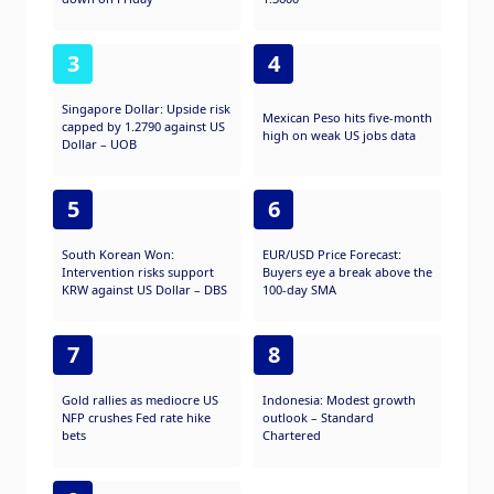
3
4
Singapore Dollar: Upside risk
Mexican Peso hits five-month
capped by 1.2790 against US
high on weak US jobs data
Dollar – UOB
5
6
South Korean Won:
EUR/USD Price Forecast:
Intervention risks support
Buyers eye a break above the
KRW against US Dollar – DBS
100-day SMA
7
8
Gold rallies as mediocre US
Indonesia: Modest growth
NFP crushes Fed rate hike
outlook – Standard
bets
Chartered