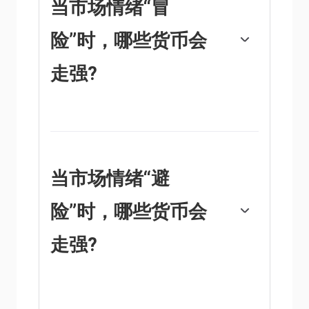
当市场情绪“冒
债券——上涨，黄金表现抢眼，日元、瑞士法
郎和美元等避险货币都受益。
险”时，哪些货币会
走强?
澳元(AUD)、加元(CAD)、新西兰元(NZD)以及
卢布(RUB)和南非兰特(ZAR)等次要外汇，都倾
向于在“风险偏好”的市场中上涨。这是因为这
些货币的经济增长严重依赖大宗商品出口，而
大宗商品在风险偏好时期往往会上涨。这是因
当市场情绪“避
为投资者预计，由于经济活动的增加，未来对
原材料的需求将会增加。
险”时，哪些货币会
走强?
在“避险”期间倾向于升值的主要货币是美元
(USD)、日元(JPY)和瑞士法郎(CHF)。美元，