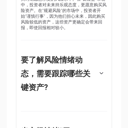
中，投资者对未来持乐观态度，更愿意购买风
险资产。在“规避风险”的市场中，投资者开
始“谨慎行事”，因为他们担心未来，因此购买
风险较低的资产，这些资产更确定会带来回
报，即使回报相对较小。
要了解风险情绪动
态，需要跟踪哪些关
键资产?
通常，在“风险偏好”时期，股市会上涨，大多
数大宗商品(黄金除外)也会升值，因为它们受
益于积极的增长前景。大宗商品出口大国的货
币因需求增加而走强，加密货币上涨。在“规
避风险”的市场中，债券——尤其是主要的政府