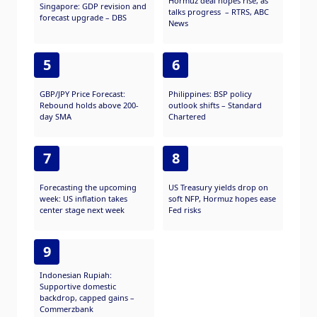
Hormuz deal hopes rise, as
Singapore: GDP revision and
talks progress – RTRS, ABC
forecast upgrade – DBS
News
5
6
GBP/JPY Price Forecast:
Philippines: BSP policy
Rebound holds above 200-
outlook shifts – Standard
day SMA
Chartered
7
8
Forecasting the upcoming
US Treasury yields drop on
week: US inflation takes
soft NFP, Hormuz hopes ease
center stage next week
Fed risks
9
Indonesian Rupiah:
Supportive domestic
backdrop, capped gains –
Commerzbank