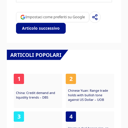
因为它是世界储备货币，因为在危机时期投资
者购买美国政府债券，这被视为安全的，因为
世界上最大的经济体不太可能违约。日元受到
Impostaci come preferiti su Google
对日本政府债券需求增加的影响，因为日本国
内投资者持有的国债比例很高，即使在危机时
Articolo successivo
期，他们也不太可能抛售这些国债。瑞士法
郎，因为严格的瑞士银行法为投资者提供了加
强的资本保护。
ARTICOLI POPOLARI
1
2
Chinese Yuan: Range trade
China: Credit demand and
holds with bullish tone
liquidity trends – DBS
against US Dollar – UOB
3
4