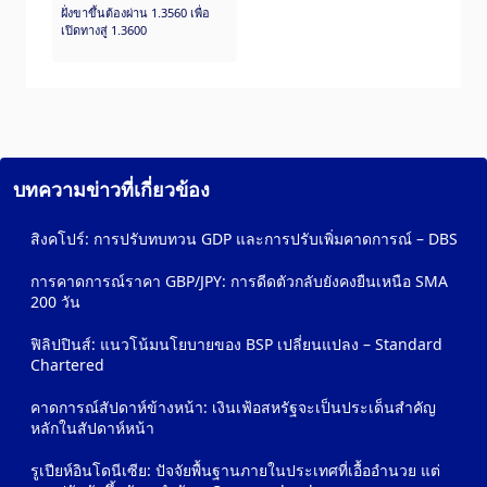
ฝั่งขาขึ้นต้องผ่าน 1.3560 เพื่อ
เปิดทางสู่ 1.3600
บทความข่าวที่เกี่ยวข้อง
สิงคโปร์: การปรับทบทวน GDP และการปรับเพิ่มคาดการณ์ – DBS
การคาดการณ์ราคา GBP/JPY: การดีดตัวกลับยังคงยืนเหนือ SMA
200 วัน
ฟิลิปปินส์: แนวโน้มนโยบายของ BSP เปลี่ยนแปลง – Standard
Chartered
คาดการณ์สัปดาห์ข้างหน้า: เงินเฟ้อสหรัฐจะเป็นประเด็นสำคัญ
หลักในสัปดาห์หน้า
รูเปียห์อินโดนีเซีย: ปัจจัยพื้นฐานภายในประเทศที่เอื้ออำนวย แต่