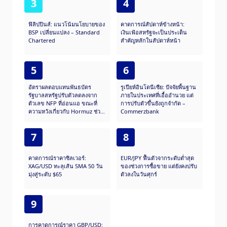
3
4
ฟิลิปปินส์: แนวโน้มนโยบายของ
คาดการณ์สัปดาห์ข้างหน้า:
BSP เปลี่ยนแปลง – Standard
เงินเฟ้อสหรัฐจะเป็นประเด็น
Chartered
สำคัญหลักในสัปดาห์หน้า
5
6
อัตราผลตอบแทนพันธบัตร
รูเปียห์อินโดนีเซีย: ปัจจัยพื้นฐาน
รัฐบาลสหรัฐปรับตัวลดลงจาก
ภายในประเทศที่เอื้ออำนวย แต่
ตัวเลข NFP ที่อ่อนแอ ขณะที่
การปรับตัวขึ้นยังถูกจำกัด –
ความหวังเกี่ยวกับ Hormuz ช่วย
Commerzbank
บรรเทาความเสี่ยงต่อเฟด
7
8
คาดการณ์ราคาซิลเวอร์:
EUR/JPY ฟื้นตัวจากระดับต่ำสุด
XAG/USD ทะลุเส้น SMA 50 วัน
ของช่วงการซื้อขาย แต่ยังคงปรับ
มุ่งสู่ระดับ $65
ตัวลงในวันศุกร์
9
การคาดการณ์ราคา GBP/USD: