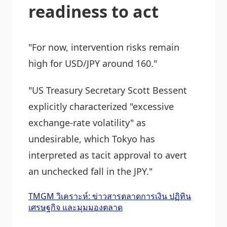
readiness to act
"For now, intervention risks remain
high for USD/JPY around 160."
"US Treasury Secretary Scott Bessent
explicitly characterized "excessive
exchange-rate volatility" as
undesirable, which Tokyo has
interpreted as tacit approval to avert
an unchecked fall in the JPY."
TMGM วิเคราะห์: ข่าวสารตลาดการเงิน ปฏิทิน
เศรษฐกิจ และมุมมองตลาด