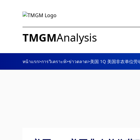
TMGM
Analysis
หน้าแรก
>
การวิเคราะห์
>
ข่าวตลาด
>
美国 1Q 美国非农单位劳