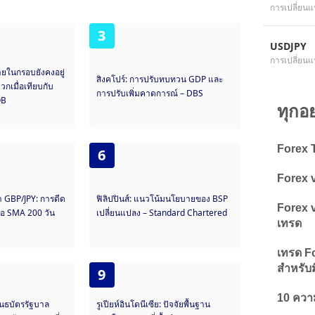
การเปลี่ยนแ
3
USDJPY
การเปลี่ยนแ
ายในกรอบยังคงอยู่
สิงคโปร์: การปรับทบทวน GDP และ
กเมื่อเทียบกับ
การปรับเพิ่มคาดการณ์ – DBS
OB
ทุกอ
Forex T
6
Forex v
 GBP/JPY: การดีด
ฟิลิปปินส์: แนวโน้มนโยบายของ BSP
Forex v
นือ SMA 200 วัน
เปลี่ยนแปลง – Standard Chartered
เทรด
เทรด Fo
สำหรับม
9
10 ความ
นธบัตรรัฐบาล
รูเปียห์อินโดนีเซีย: ปัจจัยพื้นฐาน