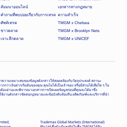
สัมมนาออนไลน์
เอกสารทางกฎหมาย
คำถามที่พบบ่อยเกี่ยวกับการเทรด
ความสำเร็จ
ศัพท์เทรด
TMGM x Chelsea
ข่าวตลาด
TMGM x Brooklyn Nets
เจาะลึกตลาด
TMGM x UNICEF
จารณาความเหมาะสมของข้อมูลดังกล่าวให้สอดคล้องกับวัตถุประสงค์ สถานะ
่าเงินฝากเริ่มต้นของคุณ คุณไม่ได้เป็นเจ้าของ หรือมีส่วนได้เสียใด ๆ ใน
ุณต้องอ่านและพิจารณาเอกสารการเปิดเผยข้อมูลก่อนที่คุณจะได้มาซึ่ง
ใช้งานดังกล่าวขัดต่อกฎหมายและข้อบังคับท้องถิ่น ผลิตภัณฑ์และบริการที่นำ
mited,
Trademax Global Markets (International)
บอนุญาต
Pty Ltd ซึ่งดำเนินธุรกิจในชื่อ TMGM ได้รับ