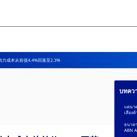
动力成本从前值4.4%回落至2.3%
บทความ
แคนาดา
เสี่ยง
ธนาคาร
ABN 