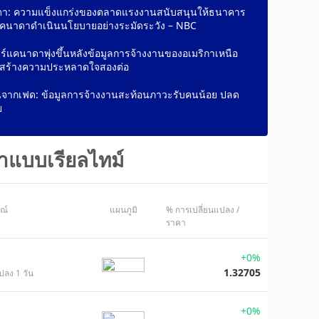
า: ความแข็งแกร่งของตลาดแรงงานสนับสนุนให้ธนาคาร
คนาดาดำเนินนโยบายอย่างระมัดระวัง – NBC
์แคนาดาพุ่งขึ้นหลังข้อมูลการจ้างงานของอเมริกาเหนือ
สร้างความประหลาดใจสองต่อ
นจากเฟด: ข้อมูลการจ้างงานสะท้อนภาวะรับคนน้อย ปลด
ย
าแบบเรียลไทม์
ษณ์
แผนภูมิ
% การเปลี่ยนแปลง /
ราคา
+0%
1.32705
ปลง 1 วัน
+0%