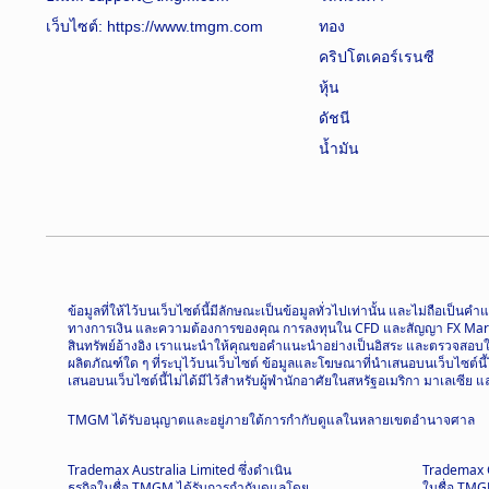
เว็บไซต์:
https://www.tmgm.com
ทอง
คริปโตเคอร์เรนซี
หุ้น
ดัชนี
น้ำมัน
ข้อมูลที่ให้ไว้บนเว็บไซต์นี้มีลักษณะเป็นข้อมูลทั่วไปเท่านั้น และไม่ถื
ทางการเงิน และความต้องการของคุณ การลงทุนใน CFD และสัญญา FX Margin มี
สินทรัพย์อ้างอิง เราแนะนำให้คุณขอคำแนะนำอย่างเป็นอิสระ และตรวจสอบให้แ
ผลิตภัณฑ์ใด ๆ ที่ระบุไว้บนเว็บไซต์ ข้อมูลและโฆษณาที่นำเสนอบนเว็บไซต์น
เสนอบนเว็บไซต์นี้ไม่ได้มีไว้สำหรับผู้พำนักอาศัยในสหรัฐอเมริกา มาเลเซีย
TMGM ได้รับอนุญาตและอยู่ภายใต้การกำกับดูแลในหลายเขตอำนาจศาล
Trademax Australia Limited ซึ่งดำเนิน
Trademax Gl
ธุรกิจในชื่อ TMGM ได้รับการกำกับดูแลโดย
ในชื่อ TMG