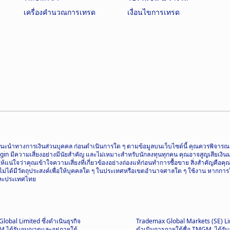
เครื่องคำนวณการเทรด
เงื่อนไขการเทรด
อเป็นคำแนะนำทางการเงินส่วนบุคคล ก่อนดำเนินการใด ๆ ตามข้อมูลบนเว็บไซต์นี้ คุณควรพิ
ความเสี่ยงอย่างมีนัยสำคัญ และไม่เหมาะสำหรับนักลงทุนทุกคน คุณอาจสูญเสียเงินมากกว
น่ใจว่าคุณเข้าใจความเสี่ยงที่เกี่ยวข้องอย่างถ่องแท้ก่อนทำการซื้อขาย สิ่งสำคัญคือค
ี้ไม่ได้มีวัตถุประสงค์เพื่อให้บุคคลใด ๆ ในประเทศหรือเขตอำนาจศาลใด ๆ ใช้งาน หากการ
 และประเทศไทย
obal Limited ซึ่งดำเนินธุรกิจ
Trademax Global Markets (SE) Li
M ได้รับอนุญาตและอยู่ภายใต้
ดำเนินการภายใต้ชื่อ TMGM, ได้รั