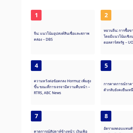
1
2
หยวนจีน: การซื้อข
จีน: แนวโน้มอุปสงค์สินเชื่อและสภาพ
โดยมีแนวโน้มเชิงบว
คล่อง – DBS
ดอลลาร์สหรัฐ – U
4
5
ความหวังต่อข้อตกลง Hormuz เพิ่มสูง
การคาดการณ์ราคา
ขึ้น ขณะที่การเจรจามีความคืบหน้า –
ตัวกลับยังคงยืนเห
RTRS, ABC News
7
8
อัตราผลตอบแทนพั
คาดการณ์สัปดาห์ข้างหน้า: เงินเฟ้อ