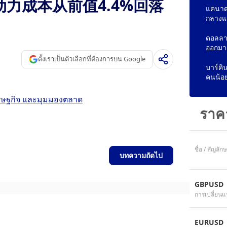
动力成本从前值4.4%回落
แคนาด
กลางแ
ดอลลาร
ออกมา
ตั้งเราเป็นตัวเลือกที่ต้องการบน Google
บาร์คิ
คนน้อ
ศรษฐกิจ และมุมมองตลาด
ราค
ชื่อ / สัญลัก
บทความถัดไป
GBPUSD
การเปลี่ยนแ
EURUSD