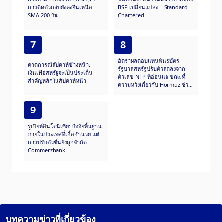
การดีดตัวกลับยังคงยืนเหนือ
BSP เปลี่ยนแปลง – Standard
SMA 200 วัน
Chartered
7
8
อัตราผลตอบแทนพันธบัตร
คาดการณ์สัปดาห์ข้างหน้า:
รัฐบาลสหรัฐปรับตัวลดลงจาก
เงินเฟ้อสหรัฐจะเป็นประเด็น
ตัวเลข NFP ที่อ่อนแอ ขณะที่
สำคัญหลักในสัปดาห์หน้า
ความหวังเกี่ยวกับ Hormuz ช่วย
บรรเทาความเสี่ยงต่อเฟด
9
รูเปียห์อินโดนีเซีย: ปัจจัยพื้นฐาน
ภายในประเทศที่เอื้ออำนวย แต่
การปรับตัวขึ้นยังถูกจำกัด –
Commerzbank
บทความข่าวที่เกี่ยวข้อง