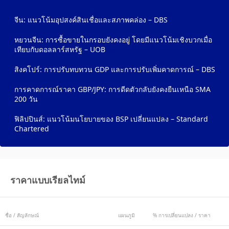
จีน: แนวโน้มอุปสงค์สินเชื่อและสภาพคล่อง – DBS
หยวนจีน: การซื้อขายในกรอบยังคงอยู่ โดยมีแนวโน้มเชิงบวกเมื่อ
เทียบกับดอลลาร์สหรัฐ – UOB
สิงคโปร์: การปรับทบทวน GDP และการปรับเพิ่มคาดการณ์ – DBS
การคาดการณ์ราคา GBP/JPY: การดีดตัวกลับยังคงยืนเหนือ SMA
200 วัน
ฟิลิปปินส์: แนวโน้มนโยบายของ BSP เปลี่ยนแปลง – Standard
Chartered
ราคาแบบเรียลไทม์
ชื่อ / สัญลักษณ์
แผนภูมิ
% การเปลี่ยนแปลง / ราคา