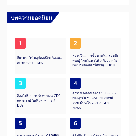
บทความยอดนิยม
1
2
หยวนจีน: การซื้อขายในกรอบยัง
จีน: แนวโน้มอุปสงค์สินเชื่อและ
คงอยู่ โดยมีแนวโน้มเชิงบวกเมื่อ
สภาพคล่อง – DBS
เทียบกับดอลลาร์สหรัฐ – UOB
3
4
ความหวังต่อข้อตกลง Hormuz
สิงคโปร์: การปรับทบทวน GDP
เพิ่มสูงขึ้น ขณะที่การเจรจามี
และการปรับเพิ่มคาดการณ์ –
ความคืบหน้า – RTRS, ABC
DBS
News
5
6
การคาดการณ์ราคา GBP/JPY:
ฟิลิปปินส์: แนวโน้มนโยบายของ