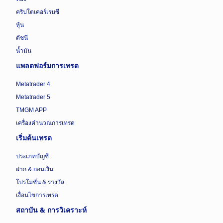
คริปโตเคอร์เรนซี
หุ้น
ดัชนี
น้ำมัน
แพลตฟอร์มการเทรด
Metatrader 4
Metatrader 5
TMGM APP
เครื่องคำนวณการเทรด
เริ่มต้นเทรด
ประเภทบัญชี
ฝาก & ถอนเงิน
โปรโมชั่น & รางวัล
เงื่อนไขการเทรด
สถาบัน & การวิเคราะห์