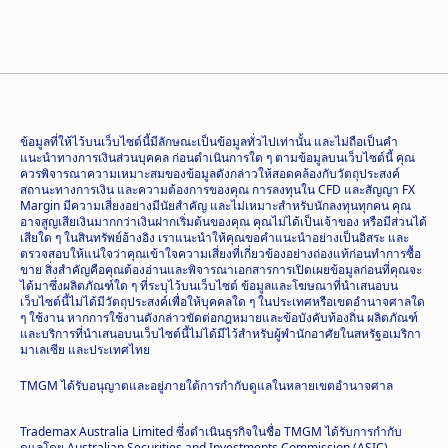
ข้อมูลที่ให้ไว้บนเว็บไซต์นี้มีลักษณะเป็นข้อมูลทั่วไปเท่านั้น และไม่ถือเป็นคำ
แนะนำทางการเงินส่วนบุคคล ก่อนดำเนินการใด ๆ ตามข้อมูลบนเว็บไซต์นี้ คุณ
ควรพิจารณาความเหมาะสมของข้อมูลดังกล่าวให้สอดคล้องกับวัตถุประสงค์
สถานะทางการเงิน และความต้องการของคุณ การลงทุนใน CFD และสัญญา FX
Margin มีความเสี่ยงอย่างมีนัยสำคัญ และไม่เหมาะสำหรับนักลงทุนทุกคน คุณ
อาจสูญเสียเงินมากกว่าเงินฝากเริ่มต้นของคุณ คุณไม่ได้เป็นเจ้าของ หรือมีส่วนได้
เสียใด ๆ ในสินทรัพย์อ้างอิง เราแนะนำให้คุณขอคำแนะนำอย่างเป็นอิสระ และ
ตรวจสอบให้แน่ใจว่าคุณเข้าใจความเสี่ยงที่เกี่ยวข้องอย่างถ่องแท้ก่อนทำการซื้อ
ขาย สิ่งสำคัญคือคุณต้องอ่านและพิจารณาเอกสารการเปิดเผยข้อมูลก่อนที่คุณจะ
ได้มาซึ่งผลิตภัณฑ์ใด ๆ ที่ระบุไว้บนเว็บไซต์ ข้อมูลและโฆษณาที่นำเสนอบน
เว็บไซต์นี้ไม่ได้มีวัตถุประสงค์เพื่อให้บุคคลใด ๆ ในประเทศหรือเขตอำนาจศาลใด
ๆ ใช้งาน หากการใช้งานดังกล่าวขัดต่อกฎหมายและข้อบังคับท้องถิ่น ผลิตภัณฑ์
และบริการที่นำเสนอบนเว็บไซต์นี้ไม่ได้มีไว้สำหรับผู้พำนักอาศัยในสหรัฐอเมริกา
มาเลเซีย และประเทศไทย
TMGM ได้รับอนุญาตและอยู่ภายใต้การกำกับดูแลในหลายเขตอำนาจศาล
Trademax Australia Limited ซึ่งดำเนินธุรกิจในชื่อ TMGM ได้รับการกำกับ
ดูแลโดย Australian Securities and Investments Commission (ASIC)