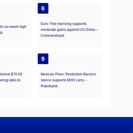
6
Euro: Fed repricing supports
s to six-week high
moderate gains against US Dollar –
ta
Commerzbank
9
k below $76.00
Mexican Peso: Restrictive Banxico
ring talks to
stance supports MXN carry –
Rabobank