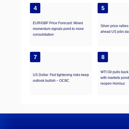
4
5
EUR/GBP Price Forecast: Mixed
Silver price rallie
momentum signals point to more
ahead US jobs da
consolidation
7
8
WTI Oil pulls bac
US Dollar: Fed tightening risks keep
with markets ponde
outlook bullish – OCBC
reopen Hormuz