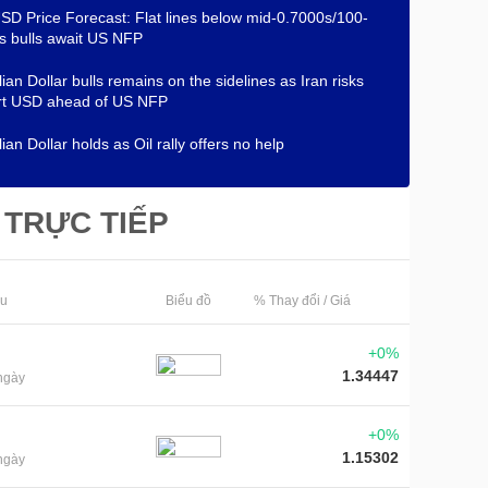
D Price Forecast: Flat lines below mid-0.7000s/100-
 bulls await US NFP
lian Dollar bulls remains on the sidelines as Iran risks
rt USD ahead of US NFP
ian Dollar holds as Oil rally offers no help
 TRỰC TIẾP
ệu
Biểu đồ
% Thay đổi / Giá
+0%
1.34447
ngày
+0%
1.15302
ngày