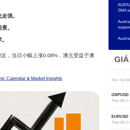
AUD/US
SMA as
此走强。
Austra
suppo
前景。
Austral
求。
附近，当日小幅上涨0.08%，澳元受益于澳
GIÁ
c Calendar & Market Insights
Tên / Ký hi
GBPUSD
Thay đổi 1 
EURUSD
Thay đổi 1 