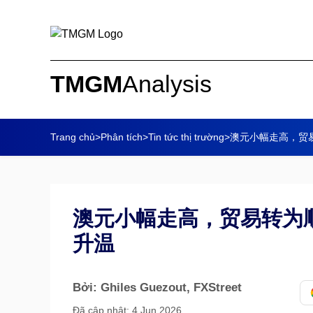
TMGM
Analysis
Trang chủ
>
Phân tích
>
Tin tức thị trường
>
澳元小幅走高，贸
澳元小幅走高，贸易转为
升温
Bởi: Ghiles Guezout
, FXStreet
Đã cập nhật: 4 Jun 2026