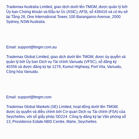
Trademax Australia Limited, giao dịch dưới tên TMGM, được quản lý bởi
Ủy ban Chứng khoán và Đầu tư Úc (ASIC), AFSL số 436416 và có trụ sở
tại Tầng 28, One International Tower, 100 Barangaroo Avenue, 2000
Sydney, NSW Australia.
Email: support@tmgm.com.au
Trademax Global Limited, giao dịch dưới tên TMGM, được ủy quyền và
quản lý bởi Ủy ban Dịch vụ Tài chính Vanuatu (VFSC), số đăng ký
40356 và được đăng ký tại 1276, Kumul Highway, Port Vila, Vanuatu,
Cộng hòa Vanuatu.
Email: support@tmgm.com
Trademax Global Markets (SE) Limited, hoạt động dưới tên TMGM,
được ủy quyền và điều chỉnh bởi Cơ quan Dịch vụ Tài chính (FSA) của
Seychelles, với số giấy phép SD224. Công ty đăng ký tại Văn phòng số
13, Providence Estate ABIS Centre, Mahe, Seychelles.