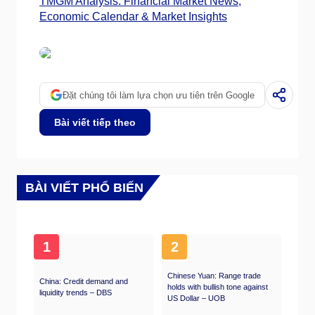
TMGM Analysis: Financial Market News,
Economic Calendar & Market Insights
Đặt chúng tôi làm lựa chọn ưu tiên trên Google
Bài viết tiếp theo
BÀI VIẾT PHỔ BIẾN
1
2
Chinese Yuan: Range trade
China: Credit demand and
holds with bullish tone against
liquidity trends – DBS
US Dollar – UOB