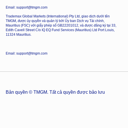
Email: support@tmgm.com
Trademax Global Markets (International) Pty Ltd, giao dịch dưới tên
TMGM, được ủy quyền và quản lý bởi Ủy ban Dịch vụ Tài chính,
Mauritius (FSC) với giấy phép số GB22201012, và được đăng ký tại 33,
Edith Cavell Street C/o IQ EQ Fund Services (Mauritius) Ltd Port Louis,
11324 Mauritius.
Email: support@tmgm.com
Bản quyền © TMGM. Tất cả quyền được bảo lưu