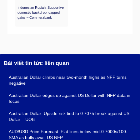
Indonesian Rupiah: Supportive
domestic backdrop, capped
gains – Commerzbank
Bài viết tin tức liên quan
Australian Dollar climbs near two-month highs as NFP turns
negative
Australian Dollar edges up against US Dollar with NFP data in
focus
Australian Dollar: Upside risk tied to 0.7075 break against US
Dollar – UOB
AUD/USD Price Forecast: Flat lines below mid-0.7000s/100-
SMA as bulls await US NFP