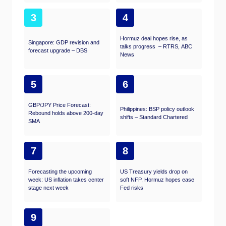
3
4
Hormuz deal hopes rise, as
Singapore: GDP revision and
talks progress – RTRS, ABC
forecast upgrade – DBS
News
5
6
GBP/JPY Price Forecast:
Philippines: BSP policy outlook
Rebound holds above 200-day
shifts – Standard Chartered
SMA
7
8
Forecasting the upcoming
US Treasury yields drop on
week: US inflation takes center
soft NFP, Hormuz hopes ease
stage next week
Fed risks
9