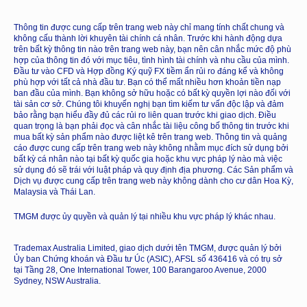
Thông tin được cung cấp trên trang web này chỉ mang tính chất chung và
không cấu thành lời khuyên tài chính cá nhân. Trước khi hành động dựa
trên bất kỳ thông tin nào trên trang web này, bạn nên cân nhắc mức độ phù
hợp của thông tin đó với mục tiêu, tình hình tài chính và nhu cầu của mình.
Đầu tư vào CFD và Hợp đồng Ký quỹ FX tiềm ẩn rủi ro đáng kể và không
phù hợp với tất cả nhà đầu tư. Bạn có thể mất nhiều hơn khoản tiền nạp
ban đầu của mình. Bạn không sở hữu hoặc có bất kỳ quyền lợi nào đối với
tài sản cơ sở. Chúng tôi khuyến nghị bạn tìm kiếm tư vấn độc lập và đảm
bảo rằng bạn hiểu đầy đủ các rủi ro liên quan trước khi giao dịch. Điều
quan trọng là bạn phải đọc và cân nhắc tài liệu công bố thông tin trước khi
mua bất kỳ sản phẩm nào được liệt kê trên trang web. Thông tin và quảng
cáo được cung cấp trên trang web này không nhằm mục đích sử dụng bởi
bất kỳ cá nhân nào tại bất kỳ quốc gia hoặc khu vực pháp lý nào mà việc
sử dụng đó sẽ trái với luật pháp và quy định địa phương. Các Sản phẩm và
Dịch vụ được cung cấp trên trang web này không dành cho cư dân Hoa Kỳ,
Malaysia và Thái Lan.
TMGM được ủy quyền và quản lý tại nhiều khu vực pháp lý khác nhau.
Trademax Australia Limited, giao dịch dưới tên TMGM, được quản lý bởi
Ủy ban Chứng khoán và Đầu tư Úc (ASIC), AFSL số 436416 và có trụ sở
tại Tầng 28, One International Tower, 100 Barangaroo Avenue, 2000
Sydney, NSW Australia.