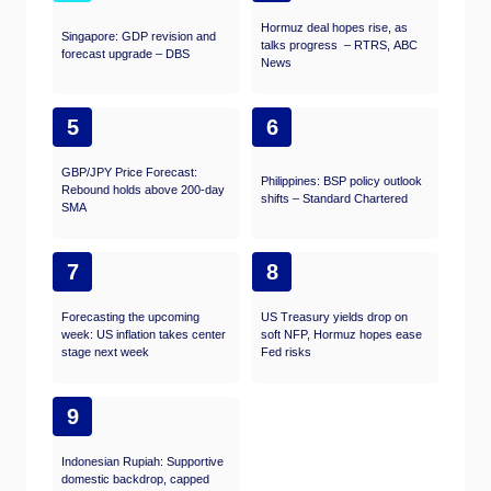
Hormuz deal hopes rise, as
Singapore: GDP revision and
talks progress – RTRS, ABC
forecast upgrade – DBS
News
5
6
GBP/JPY Price Forecast:
Philippines: BSP policy outlook
Rebound holds above 200-day
shifts – Standard Chartered
SMA
7
8
Forecasting the upcoming
US Treasury yields drop on
week: US inflation takes center
soft NFP, Hormuz hopes ease
stage next week
Fed risks
9
Indonesian Rupiah: Supportive
domestic backdrop, capped