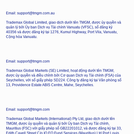
Email: support@tmgm.com.au
Trademax Global Limited, giao dịch dưới tên TMGM, được ủy quyền và
quản lý bởi Ủy ban Dịch vụ Tài chính Vanuatu (VFSC), số đăng ký
40356 và được đăng ký tại 1276, Kumul Highway, Port Vila, Vanuatu,
Cộng hòa Vanuatu.
Email: support@tmgm.com
Trademax Global Markets (SE) Limited, hoạt động dưới tên TMGM,
được ủy quyền và điều chỉnh bởi Cơ quan Dịch vụ Tài chính (FSA) của
Seychelles, với số giấy phép SD224. Công ty đăng ký tại Văn phòng số
13, Providence Estate ABIS Centre, Mahe, Seychelles.
Email: support@tmgm.com
Trademax Global Markets (International) Pty Ltd, giao dịch dưới tên
TMGM, được ủy quyền và quản lý bởi Ủy ban Dịch vụ Tài chính,
Mauritius (FSC) với giấy phép số GB22201012, và được đăng ký tại 33,
Edith Cavell Street C/o IQ EQ Fund Services (Mauritius) Ltd Port Louis,