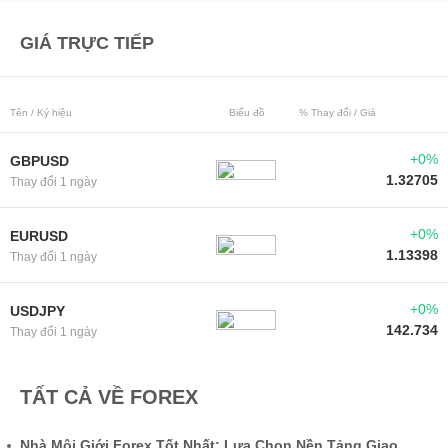
GIÁ TRỰC TIẾP
Tên / Ký hiệu
Biểu đồ
% Thay đổi / Giá
+0%
GBPUSD
1.32705
Thay đổi 1 ngày
+0%
EURUSD
1.13398
Thay đổi 1 ngày
+0%
USDJPY
142.734
Thay đổi 1 ngày
TẤT CẢ VỀ FOREX
Nhà Môi Giới Forex Tốt Nhất: Lựa Chọn Nền Tảng Giao