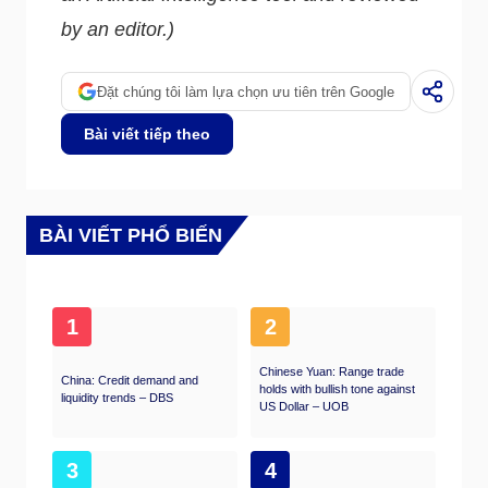
by an editor.)
Đặt chúng tôi làm lựa chọn ưu tiên trên Google
Bài viết tiếp theo
BÀI VIẾT PHỔ BIẾN
1
2
Chinese Yuan: Range trade
China: Credit demand and
holds with bullish tone against
liquidity trends – DBS
US Dollar – UOB
3
4