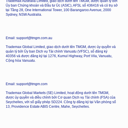
Trademax Australia Limited, giao dịch dưới tên TMGM, được quản lý bởi
Ủy ban Chứng khoán và Đầu tư Úc (ASIC), AFSL số 436416 và có trụ sở
tại Tầng 28, One International Tower, 100 Barangaroo Avenue, 2000
Sydney, NSW Australia.
Email: support@tmgm.com.au
Trademax Global Limited, giao dịch dưới tên TMGM, được ủy quyền và
quản lý bởi Ủy ban Dịch vụ Tài chính Vanuatu (VFSC), số đăng ký
40356 và được đăng ký tại 1276, Kumul Highway, Port Vila, Vanuatu,
Cộng hòa Vanuatu.
Email: support@tmgm.com
Trademax Global Markets (SE) Limited, hoạt động dưới tên TMGM,
được ủy quyền và điều chỉnh bởi Cơ quan Dịch vụ Tài chính (FSA) của
Seychelles, với số giấy phép SD224. Công ty đăng ký tại Văn phòng số
13, Providence Estate ABIS Centre, Mahe, Seychelles.