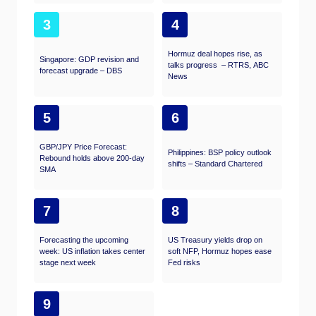
3
4
Hormuz deal hopes rise, as
Singapore: GDP revision and
talks progress – RTRS, ABC
forecast upgrade – DBS
News
5
6
GBP/JPY Price Forecast:
Philippines: BSP policy outlook
Rebound holds above 200-day
shifts – Standard Chartered
SMA
7
8
Forecasting the upcoming
US Treasury yields drop on
week: US inflation takes center
soft NFP, Hormuz hopes ease
stage next week
Fed risks
9