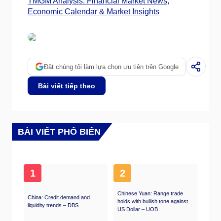
TMGM Analysis: Financial Market News,
Economic Calendar & Market Insights
Đặt chúng tôi làm lựa chọn ưu tiên trên Google
Bài viết tiếp theo
BÀI VIẾT PHỔ BIẾN
1
2
Chinese Yuan: Range trade
China: Credit demand and
holds with bullish tone against
liquidity trends – DBS
US Dollar – UOB