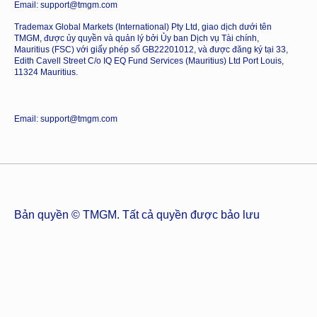
Email: support@tmgm.com
Trademax Global Markets (International) Pty Ltd, giao dịch dưới tên
TMGM, được ủy quyền và quản lý bởi Ủy ban Dịch vụ Tài chính,
Mauritius (FSC) với giấy phép số GB22201012, và được đăng ký tại 33,
Edith Cavell Street C/o IQ EQ Fund Services (Mauritius) Ltd Port Louis,
11324 Mauritius.
Email: support@tmgm.com
Bản quyền © TMGM. Tất cả quyền được bảo lưu