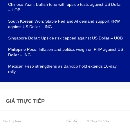
Chinese Yuan: Bullish tone with upside tests against US Dollar
– UOB
South Korean Won: Stable Fed and AI demand support KRW
against US Dollar – ING
Singapore Dollar: Upside risk capped against US Dollar – UOB
Philippine Peso: Inflation and politics weigh on PHP against US
Dollar – ING
Mexican Peso strengthens as Banxico hold extends 10-day
rally
GIÁ TRỰC TIẾP
Tên / Ký hiệu
Biểu đồ
% Thay đổi / Giá