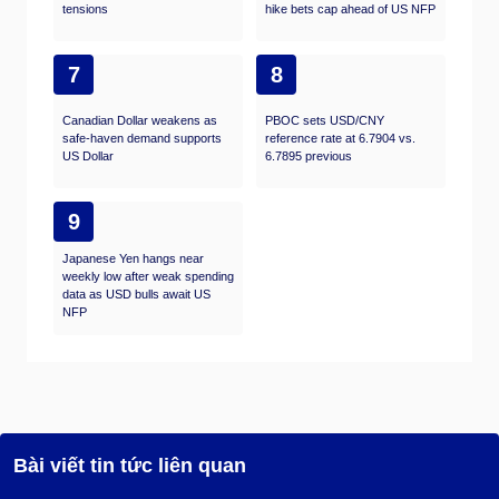
tensions
hike bets cap ahead of US NFP
7
8
Canadian Dollar weakens as
PBOC sets USD/CNY
safe-haven demand supports
reference rate at 6.7904 vs.
US Dollar
6.7895 previous
9
Japanese Yen hangs near
weekly low after weak spending
data as USD bulls await US
NFP
Bài viết tin tức liên quan