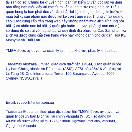
tài sản cơ sở. Chúng tôi khuyến nghị bạn tìm kiếm tư vấn độc lập và đảm
bảo rằng bạn hiểu đầy đủ các rủi ro liên quan trước khi giao dịch. Điều
quan trọng là bạn phải đọc và cân nhắc tài liệu công bố thông tin trước khi
mua bất kỳ sản phẩm nào được liệt kê trên trang web. Thông tin và quảng
cáo được cung cấp trên trang web này không nhằm mục đích sử dụng bởi
bất kỳ cá nhân nào tại bất kỳ quốc gia hoặc khu vực pháp lý nào mà việc
sử dụng đó sẽ trái với luật pháp và quy định địa phương. Các Sản phẩm và
Dịch vụ được cung cấp trên trang web này không dành cho cư dân Hoa Kỳ,
Malaysia và Thái Lan.
TMGM được ủy quyền và quản lý tại nhiều khu vực pháp lý khác nhau.
Trademax Australia Limited, giao dịch dưới tên TMGM, được quản lý bởi
Ủy ban Chứng khoán và Đầu tư Úc (ASIC), AFSL số 436416 và có trụ sở
tại Tầng 28, One International Tower, 100 Barangaroo Avenue, 2000
Sydney, NSW Australia.
Email: support@tmgm.com.au
Trademax Global Limited, giao dịch dưới tên TMGM, được ủy quyền và
quản lý bởi Ủy ban Dịch vụ Tài chính Vanuatu (VFSC), số đăng ký
40356 và được đăng ký tại 1276, Kumul Highway, Port Vila, Vanuatu,
Cộng hòa Vanuatu.