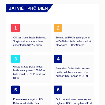
BÀI VIẾT PHỔ BIẾN
1
2
China’s June Trade Balance:
Tokenized RWAs gain ground
Surplus widens more than
in DeFi despite broader market
expected to $112.5 billion
slowdown — CoinShares
3
4
United States Dollar Index
Australian Dollar bulls remains
holds steady near 100.00 as
on the sidelines as Iran risks
bulls await US NFP amid Iran
support USD ahead of US NFP
risks
5
6
Euro weakens against US
Gold consolidates below recent
Dollar amid Middle East
highs as USD strength and Fed