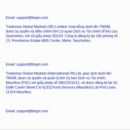
Email: support@tmgm.com
Trademax Global Markets (SE) Limited, hoạt động dưới tên TMGM,
được ủy quyền và điều chỉnh bởi Cơ quan Dịch vụ Tài chính (FSA) của
Seychelles, với số giấy phép SD224. Công ty đăng ký tại Văn phòng số
13, Providence Estate ABIS Centre, Mahe, Seychelles.
Email: support@tmgm.com
Trademax Global Markets (International) Pty Ltd, giao dịch dưới tên
TMGM, được ủy quyền và quản lý bởi Ủy ban Dịch vụ Tài chính,
Mauritius (FSC) với giấy phép số GB22201012, và được đăng ký tại 33,
Edith Cavell Street C/o IQ EQ Fund Services (Mauritius) Ltd Port Louis,
11324 Mauritius.
Email: support@tmgm.com