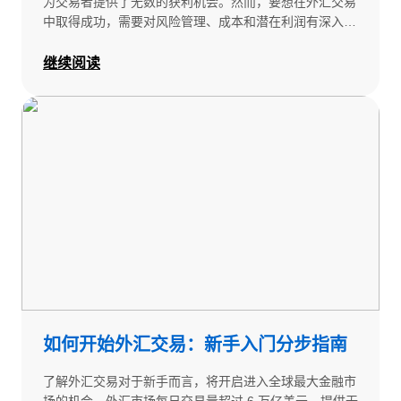
为交易者提供了无数的获利机会。然而，要想在外汇交易
中取得成功，需要对风险管理、成本和潜在利润有深入的
了解——这时，外汇计算器或外汇利润计算器等工具就派
上用场了。在本文中，我们将解释这些外汇计算器的工作
继续阅读
原理，以及它们为何对于交易者应对复杂的外汇交易至关
重要。
如何开始外汇交易：新手入门分步指南
了解外汇交易对于新手而言，将开启进入全球最大金融市