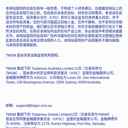
本网站提供的信息仅具有一般性质，不构成个人财务建议。在根据本网站上的
任何信息采取行动之前，您应结合自身的目标、财务状况和需求，考虑该信息
是否适合您。投资差价合约（CFD）和外汇保证金合约具有重大风险，并不
适合所有投资者。您的亏损可能超过初始入金。您并不拥有，也不享有任何相
关标的资产的权益。我们建议您寻求独立意见，并在交易前确保您已充分了解
所涉及的风险。在购买本网站列出的任何产品之前，务必阅读并考虑相关披露
文件。本网站提供的信息和广告并非面向任何在其所在国家或司法管辖区使用
此类信息会违反当地法律法规的人士。本网站提供的产品和服务不面向美国、
马来西亚和泰国居民。
TMGM 是由多家金融监管机构授权。
TMGM 集团下的 Trademax Australia Limited 公司（交易名称为
TMGM），是由澳大利亚证券和投资委员（ASIC）监管的金融服务公司，
金融服务牌照号为 436416，公司地址为 Level 28, One International
Tower, 100 Barangaroo Avenue, 2000 Sydney, NSW Australia.
邮箱：support@tmgm.com.au
TMGM 集团下的 Trademax Global Limited公司（交易名称为TMGM），
是由瓦努阿图金融服务委员会（VFSC）监管的金融服务公司，金融牌照号
为 40356，注册地址为 1276, Kumul Highway, Port Vila, Vanuatu,