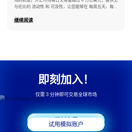
场的机会。外汇市场每日交易量超过 6 万亿美元，提供无
与伦比的 流动性 和 可及性，让您能够在 每周五天、每天
24 小时 交易主要（Major）、次要（Minor）及稀有
（Exotic）货币对。 这份完整指南将涵盖您需要了解的一
继续阅读
切，从 外汇交易的基本概念 到 入门策略，帮助您踏出外
汇交易的第一步。
即刻加入！
仅需 3 分钟即可交易全球市场
即刻交易
试用模拟账户