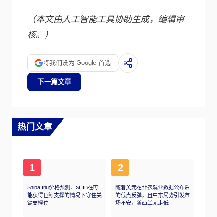
（本文由人工智能工具协助生成，编辑审
核。）
将我们设为 Google 首选
下一篇文章
热门文章
1
2
Shiba Inu价格预测：SHIB在可
随着美元在非农就业数据公布后
能获得巨鲸支撑的情况下守住关
的低点反弹，且中东局势引发市
键支撑位
场不安，新西兰元走低