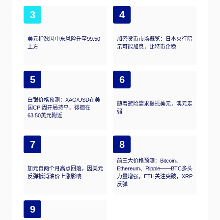
3
4
美元指数因中东风险升至99.50
加密货币市场概览：日本央行暗
上方
示可能加息，比特币企稳
5
6
白银价格预测：XAG/USD在美
随着避险需求提振美元，澳元走
国CPI周开局持平，徘徊在
弱
63.50美元附近
7
8
前三大价格预测：Bitcoin、
加元自两个月高点回落，因美元
Ethereum、Ripple——BTC多头
反弹抵消油价上涨影响
力量增强，ETH关注突破，XRP
反弹
9